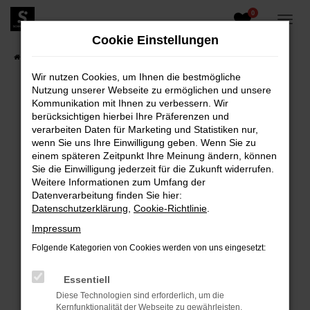
0
Zum
Hauptinhalt
Cookie Einstellungen
springen
Startseite
Fahrzeugangebote
Fahrzeugbestand
Wir nutzen Cookies, um Ihnen die bestmögliche
Nutzung unserer Webseite zu ermöglichen und unsere
Kommunikation mit Ihnen zu verbessern. Wir
berücksichtigen hierbei Ihre Präferenzen und
FEHLER: NETWORK ERROR
verarbeiten Daten für Marketing und Statistiken nur,
wenn Sie uns Ihre Einwilligung geben. Wenn Sie zu
Beim Laden ist ein Fehler aufgetreten.
einem späteren Zeitpunkt Ihre Meinung ändern, können
Hier sind ein paar Tipps, die dir helfen können:
Sie die Einwilligung jederzeit für die Zukunft widerrufen.
Weitere Informationen zum Umfang der
Überprüfe deine Firewall und deine
Datenverarbeitung finden Sie hier:
Internetverbindung.
Datenschutzerklärung
,
Cookie-Richtlinie
.
Laden andere Webseiten, zum Beispiel deine
Impressum
Suchmaschine?
Folgende Kategorien von Cookies werden von uns eingesetzt:
Prüfe deine Browsererweiterungen.
Manche Erweiterungen, wie Werbeblocker,
Essentiell
können das Laden bestimmter Seiten
Diese Technologien sind erforderlich, um die
verhindern. Funktioniert die Seite in einem
Kernfunktionalität der Webseite zu gewährleisten.