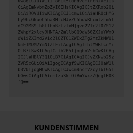
ewogICJuYW1lIjogIk5ldHdvcmtFcnJvciIs
CiAgImNvbmZpZyI6IHsKICAgICJtZXRob2Qi
OiAiR0VUIiwKICAgICJ1cmwiOiAiaHR0cHM6
Ly9hcGkueC5ha3MtcHJvZC5hdWRhcmlzLm5l
dC92MS9jbGllbnRzLzIxMjgvd2Vic2l0ZS12
ZWhpY2xlcy9HNTA/ZmllbGQ9aW50ZXJuYWxO
dW1iZXImd2Vic2l0ZT01ZWExZTg2YzZkMWU1
NmE1MDM2YmNlZTEiLAogICAgImhlYWRlcnMi
OiB7fSwKICAgICJib2R5IjogbnVsbCwKICAg
ICJleHBlY3QiOiB7CiAgICAgICJyZXNwb25z
ZVR5cGUiOiAiIgogICAgfSwKICAgICJ0aW1l
b3V0IjogMCwKICAgICJwcm9ncmVzcyI6IG51
bGwsCiAgICAicmlza3kiOiBmYWxzZQogIH0K
fQ==
KUNDENSTIMMEN