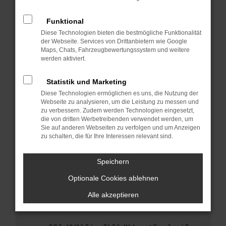
anderen Browser oder in einem privaten
Fenster?
Funktional
Starte dein Gerät neu.
Diese Technologien bieten die bestmögliche Funktionalität
Das kann manchmal helfen, vorübergehende
der Webseite. Services von Drittanbietern wie Google
Maps, Chats, Fahrzeugbewertungssystem und weitere
Probleme zu beheben.
werden aktiviert.
Stelle sicher, dass dein Browser und dein
Betriebssystem auf dem neuesten Stand
Statistik und Marketing
sind.
Diese Technologien ermöglichen es uns, die Nutzung der
Veraltete Software birgt nicht nur ein
Webseite zu analysieren, um die Leistung zu messen und
Sicherheitsrisiko, sondern kann auch dazu
zu verbessern. Zudem werden Technologien eingesetzt,
die von dritten Werbetreibenden verwendet werden, um
führen, dass bestimmte Funktionen nicht mehr
Sie auf anderen Webseiten zu verfolgen und um Anzeigen
unterstützt werden.
zu schalten, die für Ihre Interessen relevant sind.
Wende dich an den Webseitenbetreiber.
Wenn du alle oben genannten Schritte versucht
Speichern
hast, kontaktiere uns bitte. Wir werden
Optionale Cookies ablehnen
versuchen, das Problem zu beheben. Du kannst
uns diesen Text schicken, um uns bei der
Alle akzeptieren
Fehlersuche zu unterstützen: