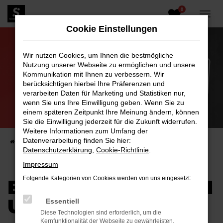
0
Zum
Hauptinhalt
Cookie Einstellungen
springen
Wir nutzen Cookies, um Ihnen die bestmögliche
Nutzung unserer Webseite zu ermöglichen und unsere
Kommunikation mit Ihnen zu verbessern. Wir
berücksichtigen hierbei Ihre Präferenzen und
verarbeiten Daten für Marketing und Statistiken nur,
wenn Sie uns Ihre Einwilligung geben. Wenn Sie zu
KUNDENMEINUNGEN
einem späteren Zeitpunkt Ihre Meinung ändern, können
Sie die Einwilligung jederzeit für die Zukunft widerrufen.
DAS SAGEN KUNDEN ÜBER UNS
Weitere Informationen zum Umfang der
Datenverarbeitung finden Sie hier:
Startseite
Kundenmeinungen
Datenschutzerklärung
,
Cookie-Richtlinie
.
Impressum
Folgende Kategorien von Cookies werden von uns eingesetzt:
BEWERTUNGSFORM
ULAR
Essentiell
Diese Technologien sind erforderlich, um die
Kernfunktionalität der Webseite zu gewährleisten.