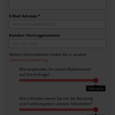
E-Mail Adresse *
Kunden-/Vertragsnummer
Weitere Informationen finden Sie in unserer
Datenschutzerklärung
.
Wie empfanden Sie unsere Reaktionszeit
auf Ihre Anfrage?
W
i
Trifft voll zu
e
e
Wie zufrieden waren Sie mit der Beratung
m
und Fachkompetenz unserer Mitarbeiter?
p
W
f
i