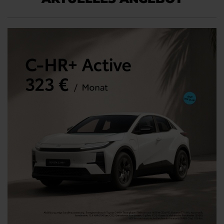
e
r
?