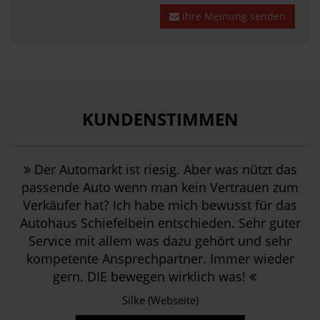
n
a
d
i
Ihre Meinung senden
s
n
e
e
z
I
r
m
e
h
B
i
i
r
e
t
t
e
r
d
a
F
a
e
u
r
t
KUNDENSTIMMEN
r
f
e
u
B
I
u
n
e
h
n
g
t
r
Der Automarkt ist riesig. Aber was nützt das
d
u
r
e
passende Auto wenn man kein Vertrauen zum
e
n
e
A
u
d
Verkäufer hat? Ich habe mich bewusst für das
u
n
n
F
Autohaus Schiefelbein entschieden. Sehr guter
u
f
d
a
Service mit allem was dazu gehört und sehr
n
r
B
c
g
a
kompetente Ansprechpartner. Immer wieder
e
h
b
g
gern. DIE bewegen wirklich was!
k
k
e
e
a
o
i
Silke (Webseite)
?
n
m
u