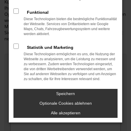
Kurzinfo zu Ihren Daten:
Ihre Angaben werden ausschließlich zur Auswertung und
Funktional
Optimierung unseres Kundenservices verwendet. Ihre Daten
Diese Technologien bieten die bestmögliche Funktionalität
werden weder an Dritte weitergegeben noch für
der Webseite. Services von Drittanbietern wie Google
Marketingzwecke in jeglicher Form verwendet. Hier finden
Maps, Chats, Fahrzeugbewertungssystem und weitere
Sie unsere
Datenschutzrichtlinien
. Danke, dass Sie sich Zeit
werden aktiviert.
nehmen.
Statistik und Marketing
Diese Technologien ermöglichen es uns, die Nutzung der
Webseite zu analysieren, um die Leistung zu messen und
Vorname *
zu verbessern. Zudem werden Technologien eingesetzt,
die von dritten Werbetreibenden verwendet werden, um
Sie auf anderen Webseiten zu verfolgen und um Anzeigen
zu schalten, die für Ihre Interessen relevant sind.
Nachname *
Speichern
Optionale Cookies ablehnen
Ihre Meinung *
Alle akzeptieren