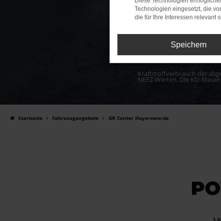
Diese Technologien ermöglichen
Technologien eingesetzt, die v
die für Ihre Interessen relevant s
Speichern
Kraftstoffverbrauch der abg
NEFZ-Werten. Die Kfz-Steuer
Startseite
Fahrzeugangebote
GR Center Hoyerswerda
PO