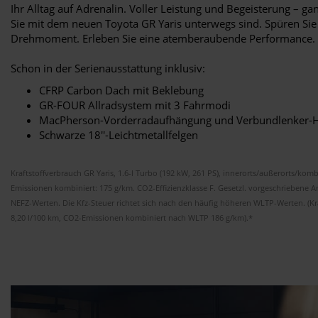
Ihr Alltag auf Adrenalin. Voller Leistung und Begeisterung – gan
Sie mit dem neuen Toyota GR Yaris unterwegs sind. Spüren Sie 
Drehmoment. Erleben Sie eine atemberaubende Performance.
Schon in der Serienausstattung inklusiv:
CFRP Carbon Dach mit Beklebung
GR-FOUR Allradsystem mit 3 Fahrmodi
MacPherson-Vorderradaufhängung und Verbundlenker-H
Schwarze 18''-Leichtmetallfelgen
Kraftstoffverbrauch GR Yaris, 1.6-l Turbo (192 kW, 261 PS), innerorts/außerorts/kombi
Emissionen kombiniert: 175 g/km. CO2-Effizienzklasse F. Gesetzl. vorgeschriebene
NEFZ-Werten. Die Kfz-Steuer richtet sich nach den häufig höheren WLTP-Werten. (K
8,20 l/100 km, CO2-Emissionen kombiniert nach WLTP 186 g/km).*