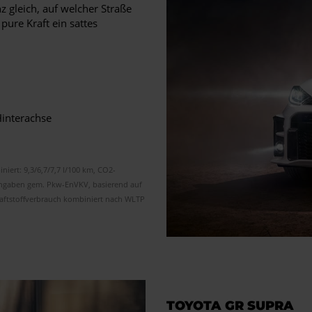
z gleich, auf welcher Straße
pure Kraft ein sattes
interachse
niert: 9,3/6,7/7,7 l/100 km, CO2-
 Angaben gem. Pkw-EnVKV, basierend auf
raftstoffverbrauch kombiniert nach WLTP
TOYOTA GR SUPRA