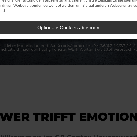
 es uns, die Nutzung der Webseite zu analysieren, um die Leistung zu messen u
on dritten Werbetreibenden verwendet werden, um Sie auf anderen Webseiten zu ve
ind.
Optionale Cookies ablehnen
ebildeten Modelle, innerorts/außerorts/kombiniert: 9,4-3,6/6,7-4,0/7,7-3,9
 richtet sich nach den häufig höheren WLTP-Werten. (Kraftstoffverbrauch 
WER TRIFFT EMOTIO