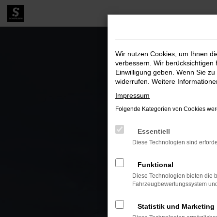
Zum
Hauptinhalt
springen
Wir nutzen Cookies, um Ihnen d
verbessern. Wir berücksichtigen 
Einwilligung geben. Wenn Sie zu 
widerrufen. Weitere Information
Impressum
Folgende Kategorien von Cookies werd
Essentiell
Diese Technologien sind erforde
Funktional
Diese Technologien bieten die b
Fahrzeugbewertungssystem und w
Statistik und Marketing