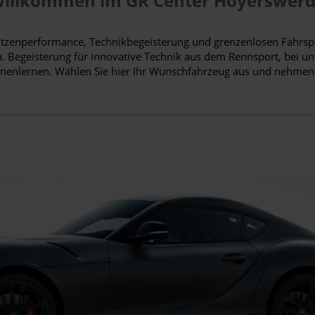
illkommen im GR Center Hoyerswer
itzenperformance, Technikbegeisterung und grenzenlosen Fahrspaß
egeisterung für innovative Technik aus dem Rennsport, bei un
nnenlernen. Wählen Sie hier Ihr Wunschfahrzeug aus und nehmen S