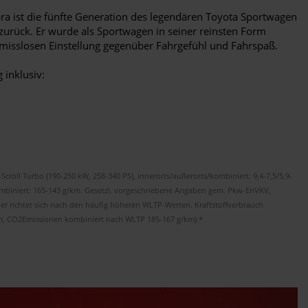
a ist die fünfte Generation des legendären Toyota Sportwagen
urück. Er wurde als Sportwagen in seiner reinsten Form
omisslosen Einstellung gegenüber Fahrgefühl und Fahrspaß.
 inklusiv:
-Scroll Turbo (190-250 kW, 258-340 PS), innerorts/außerorts/kombiniert: 9,4-7,5/5,9-
ombiniert: 165-143 g/km. Gesetzl. vorgeschriebene Angaben gem. Pkw-EnVKV,
er richtet sich nach den häufig höheren WLTP-Werten. Kraftstoffverbrauch
km, CO2Emissionen kombiniert nach WLTP 185-167 g/km).*