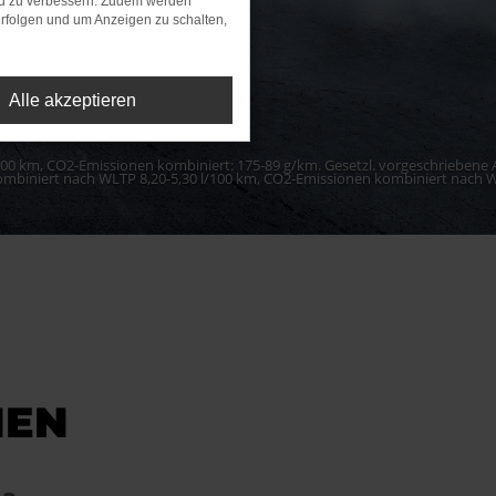
nd zu verbessern. Zudem werden
rfolgen und um Anzeigen zu schalten,
Alle akzeptieren
 l/100 km, CO2-Emissionen kombiniert: 175-89 g/km. Gesetzl. vorgeschriebe
kombiniert nach WLTP 8,20-5,30 l/100 km, CO2-Emissionen kombiniert nach 
NEN