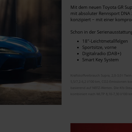
Mit dem neuen Toyota GR Supr
mit absoluter Rennsport DNA z
konzipiert − mit einer kompr
Schon in der Serienausstattung
18''-Leichtmetallfelgen
Sportsitze, vorne
Digitalradio (DAB+)
Smart Key System
Kraftstoffverbrauch Supra, 2,0-3,0 l Twin
5,5/7,2-6,2 l/100 km, CO2-Emissionen k
basierend auf NEFZ-Werten. Die Kfz-Steu
kombiniert nach WLTP 8,10-7,30 l/100 