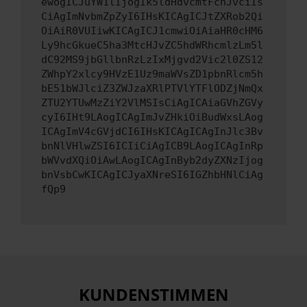
ewogICJuYW1lIjogIk5ldHdvcmtFcnJvciIs
CiAgImNvbmZpZyI6IHsKICAgICJtZXRob2Qi
OiAiR0VUIiwKICAgICJ1cmwiOiAiaHR0cHM6
Ly9hcGkueC5ha3MtcHJvZC5hdWRhcmlzLm5l
dC92MS9jbGllbnRzLzIxMjgvd2Vic2l0ZS12
ZWhpY2xlcy9HVzE1Uz9maWVsZD1pbnRlcm5h
bE51bWJlciZ3ZWJzaXRlPTVlYTFlODZjNmQx
ZTU2YTUwMzZiY2VlMSIsCiAgICAiaGVhZGVy
cyI6IHt9LAogICAgImJvZHkiOiBudWxsLAog
ICAgImV4cGVjdCI6IHsKICAgICAgInJlc3Bv
bnNlVHlwZSI6ICIiCiAgICB9LAogICAgInRp
bWVvdXQiOiAwLAogICAgInByb2dyZXNzIjog
bnVsbCwKICAgICJyaXNreSI6IGZhbHNlCiAg
fQp9
KUNDENSTIMMEN