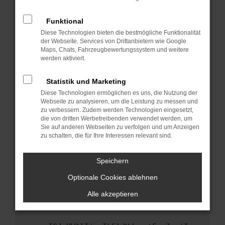
anderen Browser oder in einem privaten
Fenster?
Funktional
Starte dein Gerät neu.
Diese Technologien bieten die bestmögliche Funktionalität
Das kann manchmal helfen, vorübergehende
der Webseite. Services von Drittanbietern wie Google
Maps, Chats, Fahrzeugbewertungssystem und weitere
Probleme zu beheben.
werden aktiviert.
Stelle sicher, dass dein Browser und dein
Betriebssystem auf dem neuesten Stand
Statistik und Marketing
sind.
Diese Technologien ermöglichen es uns, die Nutzung der
Veraltete Software birgt nicht nur ein
Webseite zu analysieren, um die Leistung zu messen und
Sicherheitsrisiko, sondern kann auch dazu
zu verbessern. Zudem werden Technologien eingesetzt,
die von dritten Werbetreibenden verwendet werden, um
führen, dass bestimmte Funktionen nicht mehr
Sie auf anderen Webseiten zu verfolgen und um Anzeigen
unterstützt werden.
zu schalten, die für Ihre Interessen relevant sind.
Wende dich an den Webseitenbetreiber.
Wenn du alle oben genannten Schritte versucht
Speichern
hast, kontaktiere uns bitte. Wir werden
Optionale Cookies ablehnen
versuchen, das Problem zu beheben. Du kannst
uns diesen Text schicken, um uns bei der
Alle akzeptieren
Fehlersuche zu unterstützen: