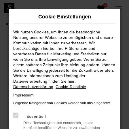
0
Zum
Hauptinhalt
Cookie Einstellungen
springen
Startseite
Fahrzeugangebote
Fahrzeugbestand
Wir nutzen Cookies, um Ihnen die bestmögliche
Nutzung unserer Webseite zu ermöglichen und unsere
Kommunikation mit Ihnen zu verbessern. Wir
berücksichtigen hierbei Ihre Präferenzen und
FEHLER: NETWORK ERROR
verarbeiten Daten für Marketing und Statistiken nur,
wenn Sie uns Ihre Einwilligung geben. Wenn Sie zu
Beim Laden ist ein Fehler aufgetreten.
einem späteren Zeitpunkt Ihre Meinung ändern, können
Hier sind ein paar Tipps, die dir helfen können:
Sie die Einwilligung jederzeit für die Zukunft widerrufen.
Weitere Informationen zum Umfang der
Überprüfe deine Firewall und deine
Datenverarbeitung finden Sie hier:
Internetverbindung.
Datenschutzerklärung
,
Cookie-Richtlinie
.
Laden andere Webseiten, zum Beispiel deine
Impressum
Suchmaschine?
Folgende Kategorien von Cookies werden von uns eingesetzt:
Prüfe deine Browsererweiterungen.
Manche Erweiterungen, wie Werbeblocker,
Essentiell
können das Laden bestimmter Seiten
Diese Technologien sind erforderlich, um die
verhindern. Funktioniert die Seite in einem
Kernfunktionalität der Webseite zu gewährleisten.