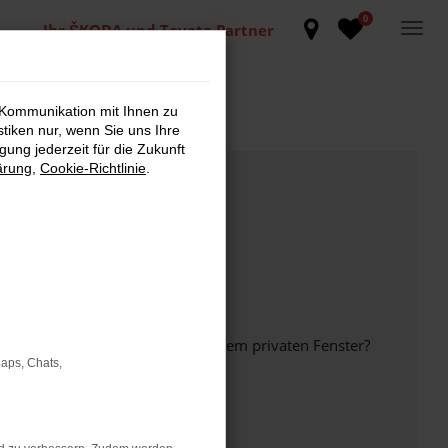
0
Ihr ŠKODA und Toyota Partner
 Kommunikation mit Ihnen zu
stiken nur, wenn Sie uns Ihre
ung jederzeit für die Zukunft
ärung
,
Cookie-Richtlinie
.
inem anderen Browser oder in einem privaten Fenster?
Maps, Chats,