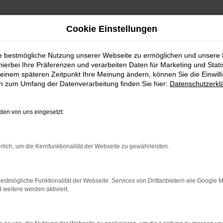
Cookie Einstellungen
ie bestmögliche Nutzung unserer Webseite zu ermöglichen und unsere
hierbei Ihre Präferenzen und verarbeiten Daten für Marketing und Stati
einem späteren Zeitpunkt Ihre Meinung ändern, können Sie die Einwillig
en zum Umfang der Datenverarbeitung finden Sie hier:
Datenschutzerkl
en von uns eingesetzt:
indung.
hine?
rlich, um die Kernfunktionalität der Webseite zu gewährleisten.
aden bestimmter Seiten verhindern. Funktioniert die Seite in e
estmögliche Funktionalität der Webseite. Services von Drittanbietern wie Google 
eitere werden aktiviert.
 zu beheben.
bssystem auf dem neuesten Stand sind.