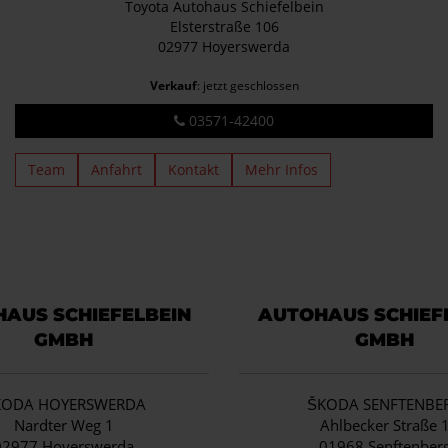
Toyota Autohaus Schiefelbein
Elsterstraße 106
02977 Hoyerswerda
Verkauf
: jetzt geschlossen
03571-42400
Team
Anfahrt
Kontakt
Mehr Infos
AUS SCHIEFELBEIN
AUTOHAUS SCHIEF
GMBH
GMBH
KODA HOYERSWERDA
ŠKODA SENFTENBE
Nardter Weg 1
Ahlbecker Straße 
02977 Hoyerswerda
01968 Senftenber