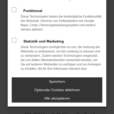
anderen Browser oder in einem privaten
Fenster?
Funktional
Starte dein Gerät neu.
Diese Technologien bieten die bestmögliche Funktionalität
Das kann manchmal helfen, vorübergehende
der Webseite. Services von Drittanbietern wie Google
Maps, Chats, Fahrzeugbewertungssystem und weitere
Probleme zu beheben.
werden aktiviert.
Stelle sicher, dass dein Browser und dein
Betriebssystem auf dem neuesten Stand
Statistik und Marketing
sind.
Diese Technologien ermöglichen es uns, die Nutzung der
Veraltete Software birgt nicht nur ein
Webseite zu analysieren, um die Leistung zu messen und
Sicherheitsrisiko, sondern kann auch dazu
zu verbessern. Zudem werden Technologien eingesetzt,
die von dritten Werbetreibenden verwendet werden, um
führen, dass bestimmte Funktionen nicht mehr
Sie auf anderen Webseiten zu verfolgen und um Anzeigen
unterstützt werden.
zu schalten, die für Ihre Interessen relevant sind.
Wende dich an den Webseitenbetreiber.
Wenn du alle oben genannten Schritte versucht
Speichern
hast, kontaktiere uns bitte. Wir werden
Optionale Cookies ablehnen
versuchen, das Problem zu beheben. Du kannst
uns diesen Text schicken, um uns bei der
Alle akzeptieren
Fehlersuche zu unterstützen: