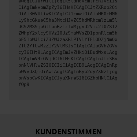
ewogICJuYW1lIjogIk5ldHdvcmtFcnJvciIs
CiAgImNvbmZpZyI6IHsKICAgICJtZXRob2Qi
OiAiR0VUIiwKICAgICJ1cmwiOiAiaHR0cHM6
Ly9hcGkueC5ha3MtcHJvZC5hdWRhcmlzLm5l
dC92MS9jbGllbnRzLzIxMjgvd2Vic2l0ZS12
ZWhpY2xlcy9HVzI0Uz9maWVsZD1pbnRlcm5h
bE51bWJlciZ3ZWJzaXRlPTVlYTFlODZjNmQx
ZTU2YTUwMzZiY2VlMSIsCiAgICAiaGVhZGVy
cyI6IHt9LAogICAgImJvZHkiOiBudWxsLAog
ICAgImV4cGVjdCI6IHsKICAgICAgInJlc3Bv
bnNlVHlwZSI6ICIiCiAgICB9LAogICAgInRp
bWVvdXQiOiAwLAogICAgInByb2dyZXNzIjog
bnVsbCwKICAgICJyaXNreSI6IGZhbHNlCiAg
fQp9
KUNDENSTIMMEN