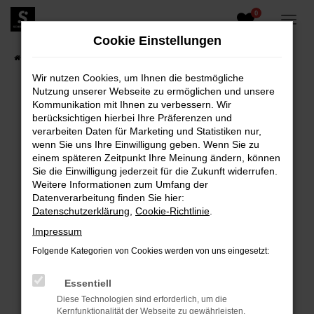
0
Zum
Hauptinhalt
Cookie Einstellungen
springen
Startseite
Fahrzeugangebote
Fahrzeugbestand
Wir nutzen Cookies, um Ihnen die bestmögliche
Nutzung unserer Webseite zu ermöglichen und unsere
Kommunikation mit Ihnen zu verbessern. Wir
berücksichtigen hierbei Ihre Präferenzen und
FEHLER: NETWORK ERROR
verarbeiten Daten für Marketing und Statistiken nur,
wenn Sie uns Ihre Einwilligung geben. Wenn Sie zu
Beim Laden ist ein Fehler aufgetreten.
einem späteren Zeitpunkt Ihre Meinung ändern, können
Hier sind ein paar Tipps, die dir helfen können:
Sie die Einwilligung jederzeit für die Zukunft widerrufen.
Weitere Informationen zum Umfang der
Überprüfe deine Firewall und deine
Datenverarbeitung finden Sie hier:
Internetverbindung.
Datenschutzerklärung
,
Cookie-Richtlinie
.
Laden andere Webseiten, zum Beispiel deine
Impressum
Suchmaschine?
Folgende Kategorien von Cookies werden von uns eingesetzt:
Prüfe deine Browsererweiterungen.
Manche Erweiterungen, wie Werbeblocker,
Essentiell
können das Laden bestimmter Seiten
Diese Technologien sind erforderlich, um die
verhindern. Funktioniert die Seite in einem
Kernfunktionalität der Webseite zu gewährleisten.