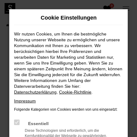
0
Zum
Hauptinhalt
Cookie Einstellungen
springen
Startseite
Fahrzeugangebote
Fahrzeugbestand
Wir nutzen Cookies, um Ihnen die bestmögliche
Nutzung unserer Webseite zu ermöglichen und unsere
Kommunikation mit Ihnen zu verbessern. Wir
berücksichtigen hierbei Ihre Präferenzen und
FEHLER: NETWORK ERROR
verarbeiten Daten für Marketing und Statistiken nur,
wenn Sie uns Ihre Einwilligung geben. Wenn Sie zu
Beim Laden ist ein Fehler aufgetreten.
einem späteren Zeitpunkt Ihre Meinung ändern, können
Hier sind ein paar Tipps, die dir helfen können:
Sie die Einwilligung jederzeit für die Zukunft widerrufen.
Weitere Informationen zum Umfang der
Überprüfe deine Firewall und deine
Datenverarbeitung finden Sie hier:
Internetverbindung.
Datenschutzerklärung
,
Cookie-Richtlinie
.
Laden andere Webseiten, zum Beispiel deine
Impressum
Suchmaschine?
Folgende Kategorien von Cookies werden von uns eingesetzt:
Prüfe deine Browsererweiterungen.
Manche Erweiterungen, wie Werbeblocker,
Essentiell
können das Laden bestimmter Seiten
Diese Technologien sind erforderlich, um die
verhindern. Funktioniert die Seite in einem
Kernfunktionalität der Webseite zu gewährleisten.