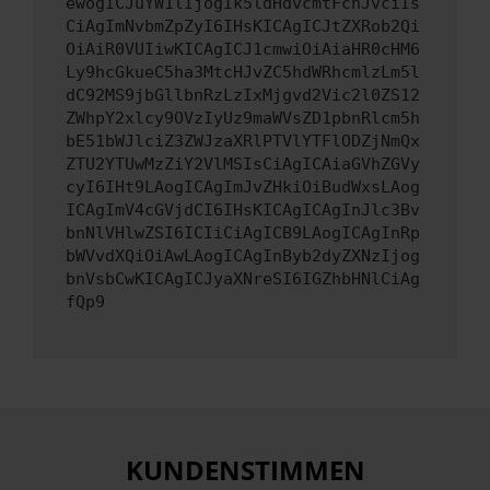
ewogICJuYW1lIjogIk5ldHdvcmtFcnJvciIs
CiAgImNvbmZpZyI6IHsKICAgICJtZXRob2Qi
OiAiR0VUIiwKICAgICJ1cmwiOiAiaHR0cHM6
Ly9hcGkueC5ha3MtcHJvZC5hdWRhcmlzLm5l
dC92MS9jbGllbnRzLzIxMjgvd2Vic2l0ZS12
ZWhpY2xlcy9OVzIyUz9maWVsZD1pbnRlcm5h
bE51bWJlciZ3ZWJzaXRlPTVlYTFlODZjNmQx
ZTU2YTUwMzZiY2VlMSIsCiAgICAiaGVhZGVy
cyI6IHt9LAogICAgImJvZHkiOiBudWxsLAog
ICAgImV4cGVjdCI6IHsKICAgICAgInJlc3Bv
bnNlVHlwZSI6ICIiCiAgICB9LAogICAgInRp
bWVvdXQiOiAwLAogICAgInByb2dyZXNzIjog
bnVsbCwKICAgICJyaXNreSI6IGZhbHNlCiAg
fQp9
KUNDENSTIMMEN