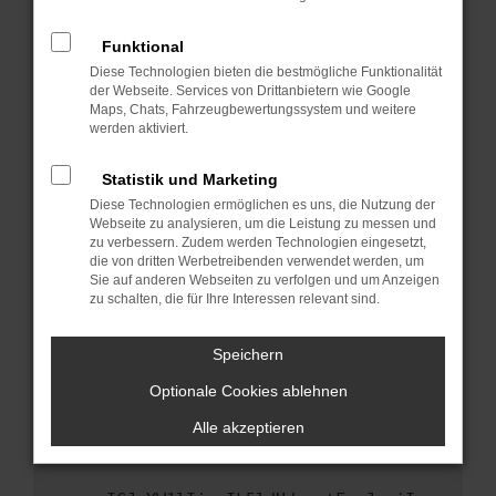
anderen Browser oder in einem privaten
Fenster?
Funktional
Starte dein Gerät neu.
Diese Technologien bieten die bestmögliche Funktionalität
Das kann manchmal helfen, vorübergehende
der Webseite. Services von Drittanbietern wie Google
Maps, Chats, Fahrzeugbewertungssystem und weitere
Probleme zu beheben.
werden aktiviert.
Stelle sicher, dass dein Browser und dein
Betriebssystem auf dem neuesten Stand
Statistik und Marketing
sind.
Diese Technologien ermöglichen es uns, die Nutzung der
Veraltete Software birgt nicht nur ein
Webseite zu analysieren, um die Leistung zu messen und
Sicherheitsrisiko, sondern kann auch dazu
zu verbessern. Zudem werden Technologien eingesetzt,
die von dritten Werbetreibenden verwendet werden, um
führen, dass bestimmte Funktionen nicht mehr
Sie auf anderen Webseiten zu verfolgen und um Anzeigen
unterstützt werden.
zu schalten, die für Ihre Interessen relevant sind.
Wende dich an den Webseitenbetreiber.
Wenn du alle oben genannten Schritte versucht
Speichern
hast, kontaktiere uns bitte. Wir werden
Optionale Cookies ablehnen
versuchen, das Problem zu beheben. Du kannst
uns diesen Text schicken, um uns bei der
Alle akzeptieren
Fehlersuche zu unterstützen: