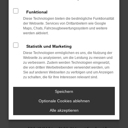
anderen Browser oder in einem privaten
Fenster?
Funktional
Starte dein Gerät neu.
Diese Technologien bieten die bestmögliche Funktionalität
Das kann manchmal helfen, vorübergehende
der Webseite. Services von Drittanbietern wie Google
Maps, Chats, Fahrzeugbewertungssystem und weitere
Probleme zu beheben.
werden aktiviert.
Stelle sicher, dass dein Browser und dein
Betriebssystem auf dem neuesten Stand
Statistik und Marketing
sind.
Diese Technologien ermöglichen es uns, die Nutzung der
Veraltete Software birgt nicht nur ein
Webseite zu analysieren, um die Leistung zu messen und
Sicherheitsrisiko, sondern kann auch dazu
zu verbessern. Zudem werden Technologien eingesetzt,
die von dritten Werbetreibenden verwendet werden, um
führen, dass bestimmte Funktionen nicht mehr
Sie auf anderen Webseiten zu verfolgen und um Anzeigen
unterstützt werden.
zu schalten, die für Ihre Interessen relevant sind.
Wende dich an den Webseitenbetreiber.
Wenn du alle oben genannten Schritte versucht
Speichern
hast, kontaktiere uns bitte. Wir werden
Optionale Cookies ablehnen
versuchen, das Problem zu beheben. Du kannst
uns diesen Text schicken, um uns bei der
Alle akzeptieren
Fehlersuche zu unterstützen: