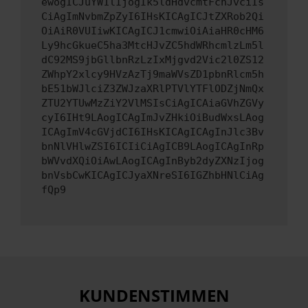
ewogICJuYW1lIjogIk5ldHdvcmtFcnJvciIs
CiAgImNvbmZpZyI6IHsKICAgICJtZXRob2Qi
OiAiR0VUIiwKICAgICJ1cmwiOiAiaHR0cHM6
Ly9hcGkueC5ha3MtcHJvZC5hdWRhcmlzLm5l
dC92MS9jbGllbnRzLzIxMjgvd2Vic2l0ZS12
ZWhpY2xlcy9HVzAzTj9maWVsZD1pbnRlcm5h
bE51bWJlciZ3ZWJzaXRlPTVlYTFlODZjNmQx
ZTU2YTUwMzZiY2VlMSIsCiAgICAiaGVhZGVy
cyI6IHt9LAogICAgImJvZHkiOiBudWxsLAog
ICAgImV4cGVjdCI6IHsKICAgICAgInJlc3Bv
bnNlVHlwZSI6ICIiCiAgICB9LAogICAgInRp
bWVvdXQiOiAwLAogICAgInByb2dyZXNzIjog
bnVsbCwKICAgICJyaXNreSI6IGZhbHNlCiAg
fQp9
KUNDENSTIMMEN