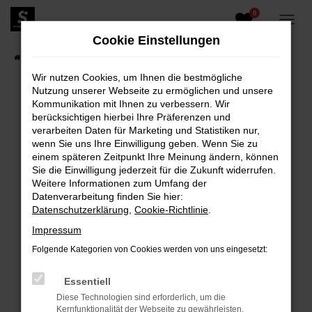
0
Zum
Hauptinhalt
Cookie Einstellungen
springen
Startseite
Fahrzeugangebote
Fahrzeugbestand
Wir nutzen Cookies, um Ihnen die bestmögliche
Nutzung unserer Webseite zu ermöglichen und unsere
Kommunikation mit Ihnen zu verbessern. Wir
berücksichtigen hierbei Ihre Präferenzen und
FEHLER: NETWORK ERROR
verarbeiten Daten für Marketing und Statistiken nur,
wenn Sie uns Ihre Einwilligung geben. Wenn Sie zu
Beim Laden ist ein Fehler aufgetreten.
einem späteren Zeitpunkt Ihre Meinung ändern, können
Hier sind ein paar Tipps, die dir helfen können:
Sie die Einwilligung jederzeit für die Zukunft widerrufen.
Weitere Informationen zum Umfang der
Überprüfe deine Firewall und deine
Datenverarbeitung finden Sie hier:
Internetverbindung.
Datenschutzerklärung
,
Cookie-Richtlinie
.
Laden andere Webseiten, zum Beispiel deine
Impressum
Suchmaschine?
Folgende Kategorien von Cookies werden von uns eingesetzt:
Prüfe deine Browsererweiterungen.
Manche Erweiterungen, wie Werbeblocker,
Essentiell
können das Laden bestimmter Seiten
Diese Technologien sind erforderlich, um die
verhindern. Funktioniert die Seite in einem
Kernfunktionalität der Webseite zu gewährleisten.