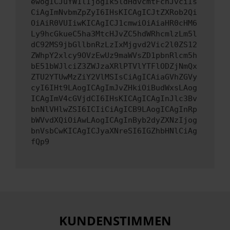
ewogICJuYW1lIjogIk5ldHdvcmtFcnJvciIs
CiAgImNvbmZpZyI6IHsKICAgICJtZXRob2Qi
OiAiR0VUIiwKICAgICJ1cmwiOiAiaHR0cHM6
Ly9hcGkueC5ha3MtcHJvZC5hdWRhcmlzLm5l
dC92MS9jbGllbnRzLzIxMjgvd2Vic2l0ZS12
ZWhpY2xlcy9OVzEwUz9maWVsZD1pbnRlcm5h
bE51bWJlciZ3ZWJzaXRlPTVlYTFlODZjNmQx
ZTU2YTUwMzZiY2VlMSIsCiAgICAiaGVhZGVy
cyI6IHt9LAogICAgImJvZHkiOiBudWxsLAog
ICAgImV4cGVjdCI6IHsKICAgICAgInJlc3Bv
bnNlVHlwZSI6ICIiCiAgICB9LAogICAgInRp
bWVvdXQiOiAwLAogICAgInByb2dyZXNzIjog
bnVsbCwKICAgICJyaXNreSI6IGZhbHNlCiAg
fQp9
KUNDENSTIMMEN