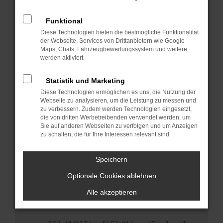
anderen Browser oder in einem privaten
Fenster?
Funktional
Starte dein Gerät neu.
Diese Technologien bieten die bestmögliche Funktionalität
Das kann manchmal helfen, vorübergehende
der Webseite. Services von Drittanbietern wie Google
Maps, Chats, Fahrzeugbewertungssystem und weitere
Probleme zu beheben.
werden aktiviert.
Stelle sicher, dass dein Browser und dein
Betriebssystem auf dem neuesten Stand
Statistik und Marketing
sind.
Diese Technologien ermöglichen es uns, die Nutzung der
Veraltete Software birgt nicht nur ein
Webseite zu analysieren, um die Leistung zu messen und
Sicherheitsrisiko, sondern kann auch dazu
zu verbessern. Zudem werden Technologien eingesetzt,
die von dritten Werbetreibenden verwendet werden, um
führen, dass bestimmte Funktionen nicht mehr
Sie auf anderen Webseiten zu verfolgen und um Anzeigen
unterstützt werden.
zu schalten, die für Ihre Interessen relevant sind.
Wende dich an den Webseitenbetreiber.
Wenn du alle oben genannten Schritte versucht
Speichern
hast, kontaktiere uns bitte. Wir werden
Optionale Cookies ablehnen
versuchen, das Problem zu beheben. Du kannst
uns diesen Text schicken, um uns bei der
Alle akzeptieren
Fehlersuche zu unterstützen: