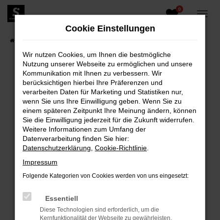
0
Zum
Hauptinhalt
Cookie Einstellungen
springen
Startseite
Fahrzeugangebote
Fahrzeugbestand
Wir nutzen Cookies, um Ihnen die bestmögliche
Nutzung unserer Webseite zu ermöglichen und unsere
Kommunikation mit Ihnen zu verbessern. Wir
berücksichtigen hierbei Ihre Präferenzen und
FEHLER: NETWORK ERROR
verarbeiten Daten für Marketing und Statistiken nur,
wenn Sie uns Ihre Einwilligung geben. Wenn Sie zu
Beim Laden ist ein Fehler aufgetreten.
einem späteren Zeitpunkt Ihre Meinung ändern, können
Hier sind ein paar Tipps, die dir helfen können:
Sie die Einwilligung jederzeit für die Zukunft widerrufen.
Weitere Informationen zum Umfang der
Überprüfe deine Firewall und deine
Datenverarbeitung finden Sie hier:
Internetverbindung.
Datenschutzerklärung
,
Cookie-Richtlinie
.
Laden andere Webseiten, zum Beispiel deine
Impressum
Suchmaschine?
Folgende Kategorien von Cookies werden von uns eingesetzt:
Prüfe deine Browsererweiterungen.
Manche Erweiterungen, wie Werbeblocker,
Essentiell
können das Laden bestimmter Seiten
Diese Technologien sind erforderlich, um die
verhindern. Funktioniert die Seite in einem
Kernfunktionalität der Webseite zu gewährleisten.