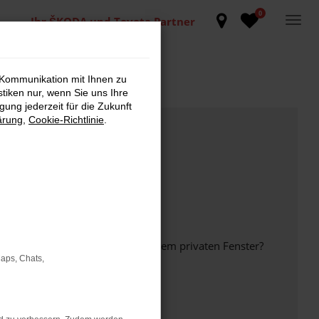
0
Ihr ŠKODA und Toyota Partner
 Kommunikation mit Ihnen zu
stiken nur, wenn Sie uns Ihre
ung jederzeit für die Zukunft
ärung
,
Cookie-Richtlinie
.
inem anderen Browser oder in einem privaten Fenster?
Maps, Chats,