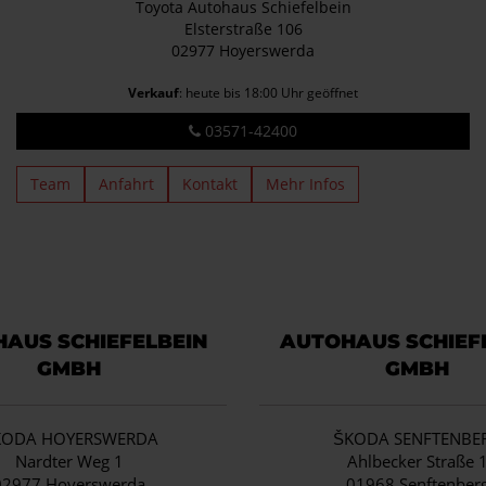
Toyota Autohaus Schiefelbein
Elsterstraße 106
02977 Hoyerswerda
Verkauf
: heute bis 18:00 Uhr geöffnet
03571-42400
Team
Anfahrt
Kontakt
Mehr Infos
AUS SCHIEFELBEIN
AUTOHAUS SCHIEF
GMBH
GMBH
KODA HOYERSWERDA
ŠKODA SENFTENBE
Nardter Weg 1
Ahlbecker Straße 
02977 Hoyerswerda
01968 Senftenber