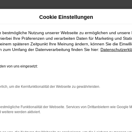
Cookie Einstellungen
ie bestmögliche Nutzung unserer Webseite zu ermöglichen und unsere
hierbei Ihre Präferenzen und verarbeiten Daten für Marketing und Stati
einem späteren Zeitpunkt Ihre Meinung ändern, können Sie die Einwillig
en zum Umfang der Datenverarbeitung finden Sie hier:
Datenschutzerkl
en von uns eingesetzt:
indung.
hine?
rlich, um die Kernfunktionalität der Webseite zu gewährleisten.
aden bestimmter Seiten verhindern. Funktioniert die Seite in e
estmögliche Funktionalität der Webseite. Services von Drittanbietern wie Google 
eitere werden aktiviert.
 zu beheben.
bssystem auf dem neuesten Stand sind.