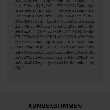
ewogICJuYW1lIjogIk5ldHdvcmtFcnJvciIs
CiAgImNvbmZpZyI6IHsKICAgICJtZXRob2Qi
OiAiR0VUIiwKICAgICJ1cmwiOiAiaHR0cHM6
Ly9hcGkueC5ha3MtcHJvZC5hdWRhcmlzLm5l
dC92MS9jbGllbnRzLzIxMjgvd2Vic2l0ZS12
ZWhpY2xlcy9OVzIzTj9maWVsZD1pbnRlcm5h
bE51bWJlciZ3ZWJzaXRlPTVlYTFlODZjNmQx
ZTU2YTUwMzZiY2VlMSIsCiAgICAiaGVhZGVy
cyI6IHt9LAogICAgImJvZHkiOiBudWxsLAog
ICAgImV4cGVjdCI6IHsKICAgICAgInJlc3Bv
bnNlVHlwZSI6ICIiCiAgICB9LAogICAgInRp
bWVvdXQiOiAwLAogICAgInByb2dyZXNzIjog
bnVsbCwKICAgICJyaXNreSI6IGZhbHNlCiAg
fQp9
KUNDENSTIMMEN