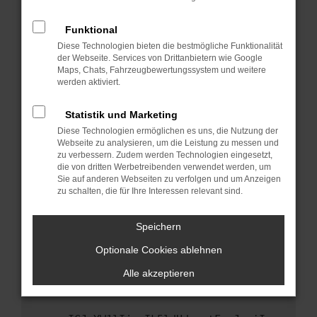
anderen Browser oder in einem privaten
Fenster?
Funktional
Starte dein Gerät neu.
Diese Technologien bieten die bestmögliche Funktionalität
Das kann manchmal helfen, vorübergehende
der Webseite. Services von Drittanbietern wie Google
Maps, Chats, Fahrzeugbewertungssystem und weitere
Probleme zu beheben.
werden aktiviert.
Stelle sicher, dass dein Browser und dein
Betriebssystem auf dem neuesten Stand
Statistik und Marketing
sind.
Diese Technologien ermöglichen es uns, die Nutzung der
Veraltete Software birgt nicht nur ein
Webseite zu analysieren, um die Leistung zu messen und
Sicherheitsrisiko, sondern kann auch dazu
zu verbessern. Zudem werden Technologien eingesetzt,
die von dritten Werbetreibenden verwendet werden, um
führen, dass bestimmte Funktionen nicht mehr
Sie auf anderen Webseiten zu verfolgen und um Anzeigen
unterstützt werden.
zu schalten, die für Ihre Interessen relevant sind.
Wende dich an den Webseitenbetreiber.
Wenn du alle oben genannten Schritte versucht
Speichern
hast, kontaktiere uns bitte. Wir werden
Optionale Cookies ablehnen
versuchen, das Problem zu beheben. Du kannst
uns diesen Text schicken, um uns bei der
Alle akzeptieren
Fehlersuche zu unterstützen: