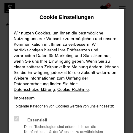
0
Zum
Hauptinhalt
Cookie Einstellungen
springen
Startseite
Fahrzeugangebote
Fahrzeugbestand
Wir nutzen Cookies, um Ihnen die bestmögliche
Nutzung unserer Webseite zu ermöglichen und unsere
Kommunikation mit Ihnen zu verbessern. Wir
berücksichtigen hierbei Ihre Präferenzen und
FEHLER: NETWORK ERROR
verarbeiten Daten für Marketing und Statistiken nur,
wenn Sie uns Ihre Einwilligung geben. Wenn Sie zu
Beim Laden ist ein Fehler aufgetreten.
einem späteren Zeitpunkt Ihre Meinung ändern, können
Hier sind ein paar Tipps, die dir helfen können:
Sie die Einwilligung jederzeit für die Zukunft widerrufen.
Weitere Informationen zum Umfang der
Überprüfe deine Firewall und deine
Datenverarbeitung finden Sie hier:
Internetverbindung.
Datenschutzerklärung
,
Cookie-Richtlinie
.
Laden andere Webseiten, zum Beispiel deine
Impressum
Suchmaschine?
Folgende Kategorien von Cookies werden von uns eingesetzt:
Prüfe deine Browsererweiterungen.
Manche Erweiterungen, wie Werbeblocker,
Essentiell
können das Laden bestimmter Seiten
Diese Technologien sind erforderlich, um die
verhindern. Funktioniert die Seite in einem
Kernfunktionalität der Webseite zu gewährleisten.