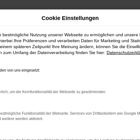
Cookie Einstellungen
ie bestmögliche Nutzung unserer Webseite zu ermöglichen und unsere
hierbei Ihre Präferenzen und verarbeiten Daten für Marketing und Stati
einem späteren Zeitpunkt Ihre Meinung ändern, können Sie die Einwillig
en zum Umfang der Datenverarbeitung finden Sie hier:
Datenschutzerkl
en von uns eingesetzt:
indung.
hine?
rlich, um die Kernfunktionalität der Webseite zu gewährleisten.
aden bestimmter Seiten verhindern. Funktioniert die Seite in e
estmögliche Funktionalität der Webseite. Services von Drittanbietern wie Google 
eitere werden aktiviert.
 zu beheben.
bssystem auf dem neuesten Stand sind.