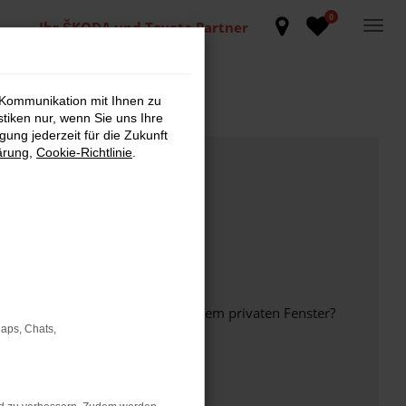
0
Ihr ŠKODA und Toyota Partner
 Kommunikation mit Ihnen zu
stiken nur, wenn Sie uns Ihre
ung jederzeit für die Zukunft
ärung
,
Cookie-Richtlinie
.
inem anderen Browser oder in einem privaten Fenster?
Maps, Chats,