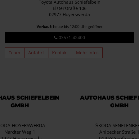
Toyota Autohaus Schiefelbein
Elsterstraße 106
02977 Hoyerswerda
Verkauf
: heute bis 12:00 Uhr geöffnet
03571-42400
Team
Anfahrt
Kontakt
Mehr Infos
AUS SCHIEFELBEIN
AUTOHAUS SCHIEF
GMBH
GMBH
KODA HOYERSWERDA
ŠKODA SENFTENBE
Nardter Weg 1
Ahlbecker Straße 
02977 Hoyerswerda
01968 Senftenber