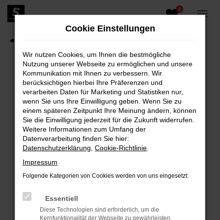
0
Zum
Hauptinhalt
Cookie Einstellungen
springen
Startseite
Fahrzeugangebote
Fahrzeugbestand
Wir nutzen Cookies, um Ihnen die bestmögliche
Nutzung unserer Webseite zu ermöglichen und unsere
Kommunikation mit Ihnen zu verbessern. Wir
berücksichtigen hierbei Ihre Präferenzen und
FEHLER: NETWORK ERROR
verarbeiten Daten für Marketing und Statistiken nur,
wenn Sie uns Ihre Einwilligung geben. Wenn Sie zu
Beim Laden ist ein Fehler aufgetreten.
einem späteren Zeitpunkt Ihre Meinung ändern, können
Hier sind ein paar Tipps, die dir helfen können:
Sie die Einwilligung jederzeit für die Zukunft widerrufen.
Weitere Informationen zum Umfang der
Überprüfe deine Firewall und deine
Datenverarbeitung finden Sie hier:
Internetverbindung.
Datenschutzerklärung
,
Cookie-Richtlinie
.
Laden andere Webseiten, zum Beispiel deine
Impressum
Suchmaschine?
Folgende Kategorien von Cookies werden von uns eingesetzt:
Prüfe deine Browsererweiterungen.
Manche Erweiterungen, wie Werbeblocker,
Essentiell
können das Laden bestimmter Seiten
Diese Technologien sind erforderlich, um die
verhindern. Funktioniert die Seite in einem
Kernfunktionalität der Webseite zu gewährleisten.