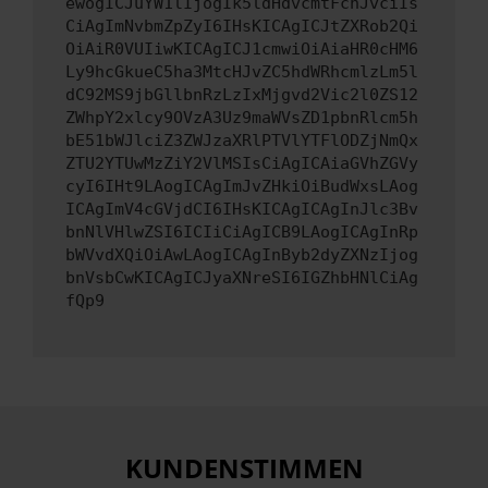
ewogICJuYW1lIjogIk5ldHdvcmtFcnJvciIs
CiAgImNvbmZpZyI6IHsKICAgICJtZXRob2Qi
OiAiR0VUIiwKICAgICJ1cmwiOiAiaHR0cHM6
Ly9hcGkueC5ha3MtcHJvZC5hdWRhcmlzLm5l
dC92MS9jbGllbnRzLzIxMjgvd2Vic2l0ZS12
ZWhpY2xlcy9OVzA3Uz9maWVsZD1pbnRlcm5h
bE51bWJlciZ3ZWJzaXRlPTVlYTFlODZjNmQx
ZTU2YTUwMzZiY2VlMSIsCiAgICAiaGVhZGVy
cyI6IHt9LAogICAgImJvZHkiOiBudWxsLAog
ICAgImV4cGVjdCI6IHsKICAgICAgInJlc3Bv
bnNlVHlwZSI6ICIiCiAgICB9LAogICAgInRp
bWVvdXQiOiAwLAogICAgInByb2dyZXNzIjog
bnVsbCwKICAgICJyaXNreSI6IGZhbHNlCiAg
fQp9
KUNDENSTIMMEN