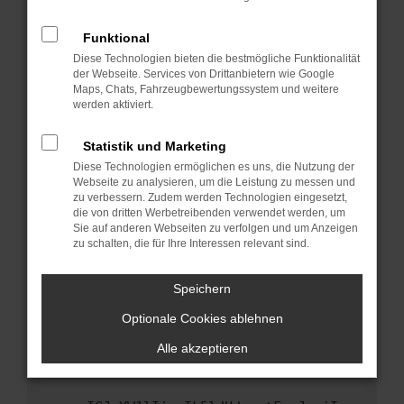
anderen Browser oder in einem privaten
Fenster?
Funktional
Starte dein Gerät neu.
Diese Technologien bieten die bestmögliche Funktionalität
Das kann manchmal helfen, vorübergehende
der Webseite. Services von Drittanbietern wie Google
Maps, Chats, Fahrzeugbewertungssystem und weitere
Probleme zu beheben.
werden aktiviert.
Stelle sicher, dass dein Browser und dein
Betriebssystem auf dem neuesten Stand
Statistik und Marketing
sind.
Diese Technologien ermöglichen es uns, die Nutzung der
Veraltete Software birgt nicht nur ein
Webseite zu analysieren, um die Leistung zu messen und
Sicherheitsrisiko, sondern kann auch dazu
zu verbessern. Zudem werden Technologien eingesetzt,
die von dritten Werbetreibenden verwendet werden, um
führen, dass bestimmte Funktionen nicht mehr
Sie auf anderen Webseiten zu verfolgen und um Anzeigen
unterstützt werden.
zu schalten, die für Ihre Interessen relevant sind.
Wende dich an den Webseitenbetreiber.
Wenn du alle oben genannten Schritte versucht
Speichern
hast, kontaktiere uns bitte. Wir werden
Optionale Cookies ablehnen
versuchen, das Problem zu beheben. Du kannst
uns diesen Text schicken, um uns bei der
Alle akzeptieren
Fehlersuche zu unterstützen: