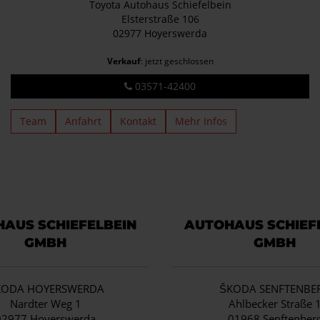
Toyota Autohaus Schiefelbein
Elsterstraße 106
02977 Hoyerswerda
Verkauf
: jetzt geschlossen
03571-42400
Team
Anfahrt
Kontakt
Mehr Infos
AUS SCHIEFELBEIN
AUTOHAUS SCHIEF
GMBH
GMBH
KODA HOYERSWERDA
ŠKODA SENFTENBE
Nardter Weg 1
Ahlbecker Straße 
02977 Hoyerswerda
01968 Senftenber