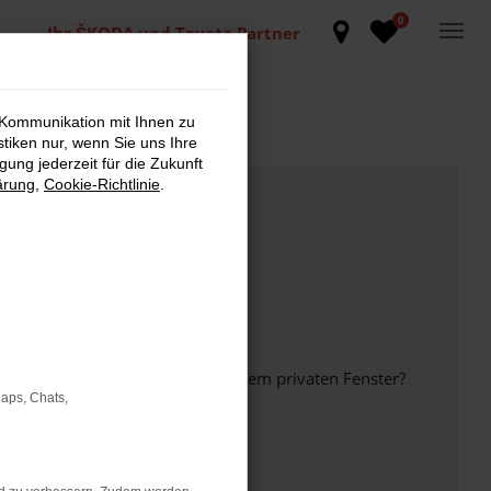
0
Ihr ŠKODA und Toyota Partner
 Kommunikation mit Ihnen zu
stiken nur, wenn Sie uns Ihre
ung jederzeit für die Zukunft
ärung
,
Cookie-Richtlinie
.
inem anderen Browser oder in einem privaten Fenster?
Maps, Chats,