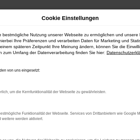
Cookie Einstellungen
ie bestmögliche Nutzung unserer Webseite zu ermöglichen und unsere
hierbei Ihre Präferenzen und verarbeiten Daten für Marketing und Stati
einem späteren Zeitpunkt Ihre Meinung ändern, können Sie die Einwillig
en zum Umfang der Datenverarbeitung finden Sie hier:
Datenschutzerkl
en von uns eingesetzt:
indung.
hine?
rlich, um die Kernfunktionalität der Webseite zu gewährleisten.
aden bestimmter Seiten verhindern. Funktioniert die Seite in e
estmögliche Funktionalität der Webseite. Services von Drittanbietern wie Google 
eitere werden aktiviert.
 zu beheben.
bssystem auf dem neuesten Stand sind.