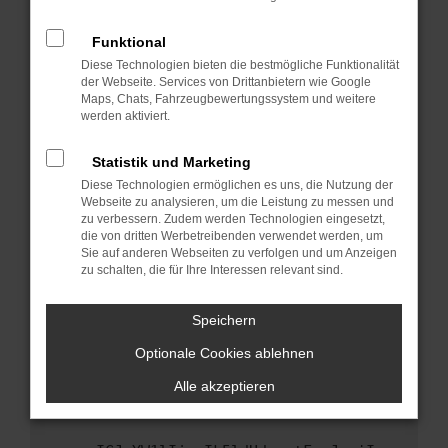
anderen Browser oder in einem privaten
Fenster?
Funktional
Starte dein Gerät neu.
Diese Technologien bieten die bestmögliche Funktionalität
Das kann manchmal helfen, vorübergehende
der Webseite. Services von Drittanbietern wie Google
Maps, Chats, Fahrzeugbewertungssystem und weitere
Probleme zu beheben.
werden aktiviert.
Stelle sicher, dass dein Browser und dein
Betriebssystem auf dem neuesten Stand
Statistik und Marketing
sind.
Diese Technologien ermöglichen es uns, die Nutzung der
Veraltete Software birgt nicht nur ein
Webseite zu analysieren, um die Leistung zu messen und
Sicherheitsrisiko, sondern kann auch dazu
zu verbessern. Zudem werden Technologien eingesetzt,
die von dritten Werbetreibenden verwendet werden, um
führen, dass bestimmte Funktionen nicht mehr
Sie auf anderen Webseiten zu verfolgen und um Anzeigen
unterstützt werden.
zu schalten, die für Ihre Interessen relevant sind.
Wende dich an den Webseitenbetreiber.
Wenn du alle oben genannten Schritte versucht
Speichern
hast, kontaktiere uns bitte. Wir werden
Optionale Cookies ablehnen
versuchen, das Problem zu beheben. Du kannst
uns diesen Text schicken, um uns bei der
Alle akzeptieren
Fehlersuche zu unterstützen: