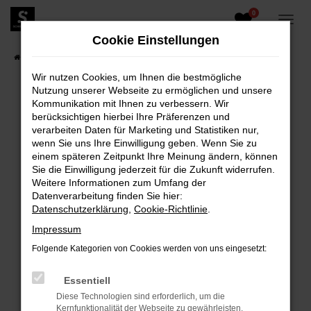
0
Zum
Hauptinhalt
Cookie Einstellungen
springen
Startseite
Fahrzeugangebote
Fahrzeugbestand
Wir nutzen Cookies, um Ihnen die bestmögliche
Nutzung unserer Webseite zu ermöglichen und unsere
Kommunikation mit Ihnen zu verbessern. Wir
berücksichtigen hierbei Ihre Präferenzen und
FEHLER: NETWORK ERROR
verarbeiten Daten für Marketing und Statistiken nur,
wenn Sie uns Ihre Einwilligung geben. Wenn Sie zu
Beim Laden ist ein Fehler aufgetreten.
einem späteren Zeitpunkt Ihre Meinung ändern, können
Hier sind ein paar Tipps, die dir helfen können:
Sie die Einwilligung jederzeit für die Zukunft widerrufen.
Weitere Informationen zum Umfang der
Überprüfe deine Firewall und deine
Datenverarbeitung finden Sie hier:
Internetverbindung.
Datenschutzerklärung
,
Cookie-Richtlinie
.
Laden andere Webseiten, zum Beispiel deine
Impressum
Suchmaschine?
Folgende Kategorien von Cookies werden von uns eingesetzt:
Prüfe deine Browsererweiterungen.
Manche Erweiterungen, wie Werbeblocker,
Essentiell
können das Laden bestimmter Seiten
Diese Technologien sind erforderlich, um die
verhindern. Funktioniert die Seite in einem
Kernfunktionalität der Webseite zu gewährleisten.