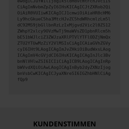
ewogICJuYW1lIjogIk5ldHdvcmtFcnJvciIs
CiAgImNvbmZpZyI6IHsKICAgICJtZXRob2Qi
OiAiR0VUIiwKICAgICJ1cmwiOiAiaHR0cHM6
Ly9hcGkueC5ha3MtcHJvZC5hdWRhcmlzLm5l
dC92MS9jbGllbnRzLzIxMjgvd2Vic2l0ZS12
ZWhpY2xlcy9OVzMwTj9maWVsZD1pbnRlcm5h
bE51bWJlciZ3ZWJzaXRlPTVlYTFlODZjNmQx
ZTU2YTUwMzZiY2VlMSIsCiAgICAiaGVhZGVy
cyI6IHt9LAogICAgImJvZHkiOiBudWxsLAog
ICAgImV4cGVjdCI6IHsKICAgICAgInJlc3Bv
bnNlVHlwZSI6ICIiCiAgICB9LAogICAgInRp
bWVvdXQiOiAwLAogICAgInByb2dyZXNzIjog
bnVsbCwKICAgICJyaXNreSI6IGZhbHNlCiAg
fQp9
KUNDENSTIMMEN