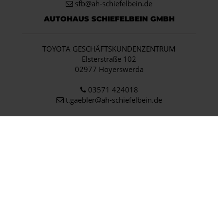
sfb@ah-schiefelbein.de
AUTOHAUS SCHIEFELBEIN GMBH
TOYOTA GESCHÄFTSKUNDENZENTRUM
Elsterstraße 102
02977 Hoyerswerda
03571 424018
t.gaebler@ah-schiefelbein.de
Ehemaliger Neupreis (Unverbindliche Preisempfehlung des Herstellers am Tag der
1
Erstzulassung).
Der errechnete Preisvorteil sowie die angegebene Ersparnis errechnet sich gegenüber
der ehemaligen unverbindlichen Preisempfehlung des Herstellers am Tag der
Erstzulassung (Neupreis).
2
Hierbei handelt es sich um ein Finanzierungs-Angebot. Preise sind Bruttopreise.
Irrtümer vorbehalten.
3
Hierbei handelt es sich um ein Leasing-Angebot. Preise sind Bruttopreise. Irrtümer
vorbehalten.