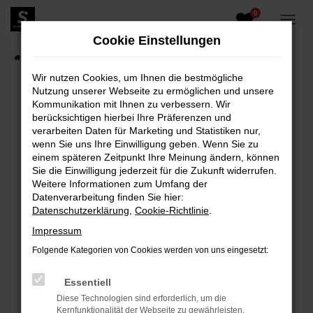
0
Zum
Hauptinhalt
Cookie Einstellungen
springen
Startseite
Fahrzeugangebote
Fahrzeugbestand
Wir nutzen Cookies, um Ihnen die bestmögliche
Nutzung unserer Webseite zu ermöglichen und unsere
Kommunikation mit Ihnen zu verbessern. Wir
berücksichtigen hierbei Ihre Präferenzen und
FEHLER: NETWORK ERROR
verarbeiten Daten für Marketing und Statistiken nur,
wenn Sie uns Ihre Einwilligung geben. Wenn Sie zu
Beim Laden ist ein Fehler aufgetreten.
einem späteren Zeitpunkt Ihre Meinung ändern, können
Hier sind ein paar Tipps, die dir helfen können:
Sie die Einwilligung jederzeit für die Zukunft widerrufen.
Weitere Informationen zum Umfang der
Überprüfe deine Firewall und deine
Datenverarbeitung finden Sie hier:
Internetverbindung.
Datenschutzerklärung
,
Cookie-Richtlinie
.
Laden andere Webseiten, zum Beispiel deine
Impressum
Suchmaschine?
Folgende Kategorien von Cookies werden von uns eingesetzt:
Prüfe deine Browsererweiterungen.
Manche Erweiterungen, wie Werbeblocker,
Essentiell
können das Laden bestimmter Seiten
Diese Technologien sind erforderlich, um die
verhindern. Funktioniert die Seite in einem
Kernfunktionalität der Webseite zu gewährleisten.