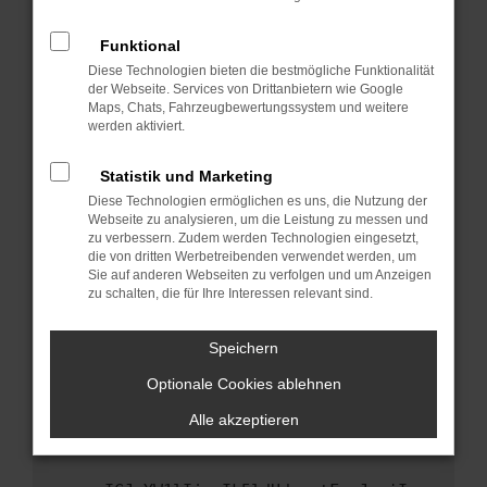
anderen Browser oder in einem privaten
Fenster?
Funktional
Starte dein Gerät neu.
Diese Technologien bieten die bestmögliche Funktionalität
Das kann manchmal helfen, vorübergehende
der Webseite. Services von Drittanbietern wie Google
Maps, Chats, Fahrzeugbewertungssystem und weitere
Probleme zu beheben.
werden aktiviert.
Stelle sicher, dass dein Browser und dein
Betriebssystem auf dem neuesten Stand
Statistik und Marketing
sind.
Diese Technologien ermöglichen es uns, die Nutzung der
Veraltete Software birgt nicht nur ein
Webseite zu analysieren, um die Leistung zu messen und
Sicherheitsrisiko, sondern kann auch dazu
zu verbessern. Zudem werden Technologien eingesetzt,
die von dritten Werbetreibenden verwendet werden, um
führen, dass bestimmte Funktionen nicht mehr
Sie auf anderen Webseiten zu verfolgen und um Anzeigen
unterstützt werden.
zu schalten, die für Ihre Interessen relevant sind.
Wende dich an den Webseitenbetreiber.
Wenn du alle oben genannten Schritte versucht
Speichern
hast, kontaktiere uns bitte. Wir werden
Optionale Cookies ablehnen
versuchen, das Problem zu beheben. Du kannst
uns diesen Text schicken, um uns bei der
Alle akzeptieren
Fehlersuche zu unterstützen: