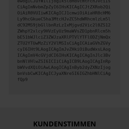
ewogICJuYW1lIjogIk5ldHdvcmtFcnJvciIs
CiAgImNvbmZpZyI6IHsKICAgICJtZXRob2Qi
OiAiR0VUIiwKICAgICJ1cmwiOiAiaHR0cHM6
Ly9hcGkueC5ha3MtcHJvZC5hdWRhcmlzLm5l
dC92MS9jbGllbnRzLzIxMjgvd2Vic2l0ZS12
ZWhpY2xlcy9HVzEyUz9maWVsZD1pbnRlcm5h
bE51bWJlciZ3ZWJzaXRlPTVlYTFlODZjNmQx
ZTU2YTUwMzZiY2VlMSIsCiAgICAiaGVhZGVy
cyI6IHt9LAogICAgImJvZHkiOiBudWxsLAog
ICAgImV4cGVjdCI6IHsKICAgICAgInJlc3Bv
bnNlVHlwZSI6ICIiCiAgICB9LAogICAgInRp
bWVvdXQiOiAwLAogICAgInByb2dyZXNzIjog
bnVsbCwKICAgICJyaXNreSI6IGZhbHNlCiAg
fQp9
KUNDENSTIMMEN