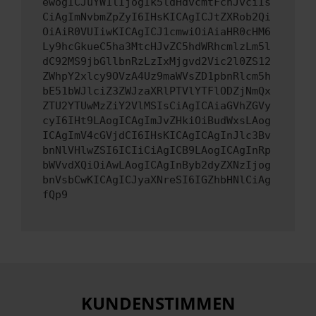
ewogICJuYW1lIjogIk5ldHdvcmtFcnJvciIs
CiAgImNvbmZpZyI6IHsKICAgICJtZXRob2Qi
OiAiR0VUIiwKICAgICJ1cmwiOiAiaHR0cHM6
Ly9hcGkueC5ha3MtcHJvZC5hdWRhcmlzLm5l
dC92MS9jbGllbnRzLzIxMjgvd2Vic2l0ZS12
ZWhpY2xlcy9OVzA4Uz9maWVsZD1pbnRlcm5h
bE51bWJlciZ3ZWJzaXRlPTVlYTFlODZjNmQx
ZTU2YTUwMzZiY2VlMSIsCiAgICAiaGVhZGVy
cyI6IHt9LAogICAgImJvZHkiOiBudWxsLAog
ICAgImV4cGVjdCI6IHsKICAgICAgInJlc3Bv
bnNlVHlwZSI6ICIiCiAgICB9LAogICAgInRp
bWVvdXQiOiAwLAogICAgInByb2dyZXNzIjog
bnVsbCwKICAgICJyaXNreSI6IGZhbHNlCiAg
fQp9
KUNDENSTIMMEN