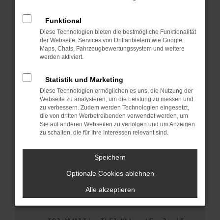
anderen Browser oder in einem privaten
Fenster?
Funktional
Starte dein Gerät neu.
Diese Technologien bieten die bestmögliche Funktionalität
Das kann manchmal helfen, vorübergehende
der Webseite. Services von Drittanbietern wie Google
Maps, Chats, Fahrzeugbewertungssystem und weitere
Probleme zu beheben.
werden aktiviert.
Stelle sicher, dass dein Browser und dein
Betriebssystem auf dem neuesten Stand
Statistik und Marketing
sind.
Diese Technologien ermöglichen es uns, die Nutzung der
Veraltete Software birgt nicht nur ein
Webseite zu analysieren, um die Leistung zu messen und
Sicherheitsrisiko, sondern kann auch dazu
zu verbessern. Zudem werden Technologien eingesetzt,
die von dritten Werbetreibenden verwendet werden, um
führen, dass bestimmte Funktionen nicht mehr
Sie auf anderen Webseiten zu verfolgen und um Anzeigen
unterstützt werden.
zu schalten, die für Ihre Interessen relevant sind.
Wende dich an den Webseitenbetreiber.
Wenn du alle oben genannten Schritte versucht
Speichern
hast, kontaktiere uns bitte. Wir werden
Optionale Cookies ablehnen
versuchen, das Problem zu beheben. Du kannst
uns diesen Text schicken, um uns bei der
Alle akzeptieren
Fehlersuche zu unterstützen: