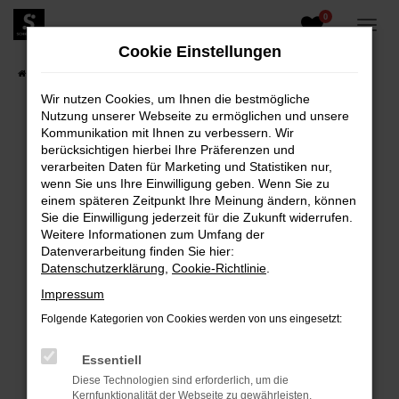
0
Zum
Hauptinhalt
Cookie Einstellungen
springen
Startseite
Fahrzeugangebote
Fahrzeugbestand
Wir nutzen Cookies, um Ihnen die bestmögliche
Nutzung unserer Webseite zu ermöglichen und unsere
Kommunikation mit Ihnen zu verbessern. Wir
berücksichtigen hierbei Ihre Präferenzen und
FEHLER: NETWORK ERROR
verarbeiten Daten für Marketing und Statistiken nur,
wenn Sie uns Ihre Einwilligung geben. Wenn Sie zu
Beim Laden ist ein Fehler aufgetreten.
einem späteren Zeitpunkt Ihre Meinung ändern, können
Hier sind ein paar Tipps, die dir helfen können:
Sie die Einwilligung jederzeit für die Zukunft widerrufen.
Weitere Informationen zum Umfang der
Überprüfe deine Firewall und deine
Datenverarbeitung finden Sie hier:
Internetverbindung.
Datenschutzerklärung
,
Cookie-Richtlinie
.
Laden andere Webseiten, zum Beispiel deine
Impressum
Suchmaschine?
Folgende Kategorien von Cookies werden von uns eingesetzt:
Prüfe deine Browsererweiterungen.
Manche Erweiterungen, wie Werbeblocker,
Essentiell
können das Laden bestimmter Seiten
Diese Technologien sind erforderlich, um die
verhindern. Funktioniert die Seite in einem
Kernfunktionalität der Webseite zu gewährleisten.