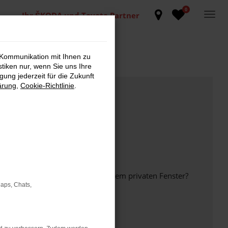
0
Ihr ŠKODA und Toyota Partner
 Kommunikation mit Ihnen zu
stiken nur, wenn Sie uns Ihre
ung jederzeit für die Zukunft
ärung
,
Cookie-Richtlinie
.
inem anderen Browser oder in einem privaten Fenster?
Maps, Chats,