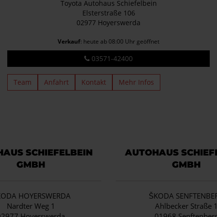
Toyota Autohaus Schiefelbein
Elsterstraße 106
02977 Hoyerswerda
Verkauf
: heute ab 08:00 Uhr geöffnet
03571-42400
Team
Anfahrt
Kontakt
Mehr Infos
AUS SCHIEFELBEIN
AUTOHAUS SCHIEF
GMBH
GMBH
KODA HOYERSWERDA
ŠKODA SENFTENBE
Nardter Weg 1
Ahlbecker Straße 
02977 Hoyerswerda
01968 Senftenber