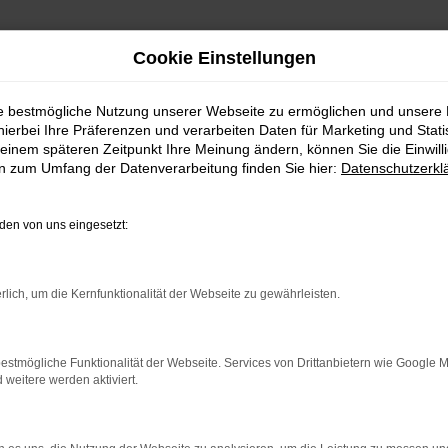
Cookie Einstellungen
ie bestmögliche Nutzung unserer Webseite zu ermöglichen und unsere
hierbei Ihre Präferenzen und verarbeiten Daten für Marketing und Stati
einem späteren Zeitpunkt Ihre Meinung ändern, können Sie die Einwillig
en zum Umfang der Datenverarbeitung finden Sie hier:
Datenschutzerkl
en von uns eingesetzt:
indung.
hine?
rlich, um die Kernfunktionalität der Webseite zu gewährleisten.
aden bestimmter Seiten verhindern. Funktioniert die Seite in e
estmögliche Funktionalität der Webseite. Services von Drittanbietern wie Google 
eitere werden aktiviert.
 zu beheben.
bssystem auf dem neuesten Stand sind.