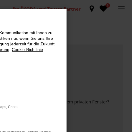
0
Ihr ŠKODA und Toyota Partner
 Kommunikation mit Ihnen zu
stiken nur, wenn Sie uns Ihre
ung jederzeit für die Zukunft
ärung
,
Cookie-Richtlinie
.
inem anderen Browser oder in einem privaten Fenster?
Maps, Chats,