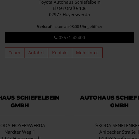
Toyota Autohaus Schiefelbein
Elsterstraße 106
02977 Hoyerswerda
Verkauf
: heute ab 08:00 Uhr geöffnet
03571-42400
Team
Anfahrt
Kontakt
Mehr Infos
AUS SCHIEFELBEIN
AUTOHAUS SCHIEF
GMBH
GMBH
KODA HOYERSWERDA
ŠKODA SENFTENBE
Nardter Weg 1
Ahlbecker Straße 
02977 Hoyerswerda
01968 Senftenber