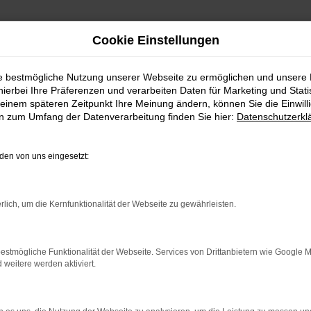
Cookie Einstellungen
ie bestmögliche Nutzung unserer Webseite zu ermöglichen und unsere
hierbei Ihre Präferenzen und verarbeiten Daten für Marketing und Stati
einem späteren Zeitpunkt Ihre Meinung ändern, können Sie die Einwillig
en zum Umfang der Datenverarbeitung finden Sie hier:
Datenschutzerkl
en von uns eingesetzt:
indung.
hine?
rlich, um die Kernfunktionalität der Webseite zu gewährleisten.
aden bestimmter Seiten verhindern. Funktioniert die Seite in e
estmögliche Funktionalität der Webseite. Services von Drittanbietern wie Google 
eitere werden aktiviert.
 zu beheben.
bssystem auf dem neuesten Stand sind.