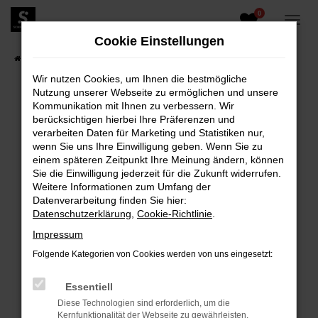
0
Zum
Hauptinhalt
Cookie Einstellungen
springen
Startseite
Fahrzeugangebote
Fahrzeugbestand
Wir nutzen Cookies, um Ihnen die bestmögliche
Nutzung unserer Webseite zu ermöglichen und unsere
Kommunikation mit Ihnen zu verbessern. Wir
berücksichtigen hierbei Ihre Präferenzen und
FEHLER: NETWORK ERROR
verarbeiten Daten für Marketing und Statistiken nur,
wenn Sie uns Ihre Einwilligung geben. Wenn Sie zu
Beim Laden ist ein Fehler aufgetreten.
einem späteren Zeitpunkt Ihre Meinung ändern, können
Hier sind ein paar Tipps, die dir helfen können:
Sie die Einwilligung jederzeit für die Zukunft widerrufen.
Weitere Informationen zum Umfang der
Überprüfe deine Firewall und deine
Datenverarbeitung finden Sie hier:
Internetverbindung.
Datenschutzerklärung
,
Cookie-Richtlinie
.
Laden andere Webseiten, zum Beispiel deine
Impressum
Suchmaschine?
Folgende Kategorien von Cookies werden von uns eingesetzt:
Prüfe deine Browsererweiterungen.
Manche Erweiterungen, wie Werbeblocker,
Essentiell
können das Laden bestimmter Seiten
Diese Technologien sind erforderlich, um die
verhindern. Funktioniert die Seite in einem
Kernfunktionalität der Webseite zu gewährleisten.