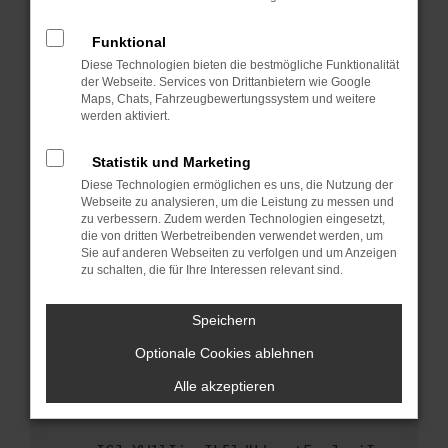
anderen Browser oder in einem privaten
Fenster?
Funktional
Starte dein Gerät neu.
Diese Technologien bieten die bestmögliche Funktionalität
Das kann manchmal helfen, vorübergehende
der Webseite. Services von Drittanbietern wie Google
Maps, Chats, Fahrzeugbewertungssystem und weitere
Probleme zu beheben.
werden aktiviert.
Stelle sicher, dass dein Browser und dein
Betriebssystem auf dem neuesten Stand
Statistik und Marketing
sind.
Diese Technologien ermöglichen es uns, die Nutzung der
Veraltete Software birgt nicht nur ein
Webseite zu analysieren, um die Leistung zu messen und
Sicherheitsrisiko, sondern kann auch dazu
zu verbessern. Zudem werden Technologien eingesetzt,
die von dritten Werbetreibenden verwendet werden, um
führen, dass bestimmte Funktionen nicht mehr
Sie auf anderen Webseiten zu verfolgen und um Anzeigen
unterstützt werden.
zu schalten, die für Ihre Interessen relevant sind.
Wende dich an den Webseitenbetreiber.
Wenn du alle oben genannten Schritte versucht
Speichern
hast, kontaktiere uns bitte. Wir werden
Optionale Cookies ablehnen
versuchen, das Problem zu beheben. Du kannst
uns diesen Text schicken, um uns bei der
Alle akzeptieren
Fehlersuche zu unterstützen: