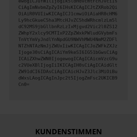
ewogICJuYW1lIjogIk5ldHdvcmtFcnJvciIs
CiAgImNvbmZpZyI6IHsKICAgICJtZXRob2Qi
OiAiR0VUIiwKICAgICJ1cmwiOiAiaHR0cHM6
Ly9hcGkueC5ha3MtcHJvZC5hdWRhcmlzLm5l
dC92MS9jbGllbnRzLzIxMjgvd2Vic2l0ZS12
ZWhpY2xlcy9CMTIxP2ZpZWxkPWludGVybmFs
TnVtYmVyJndlYnNpdGU9NWVhMWU4NmM2ZDFl
NTZhNTAzNmJjZWUxIiwKICAgICJoZWFkZXJz
Ijoge30sCiAgICAiYm9keSI6IG51bGwsCiAg
ICAiZXhwZWN0IjogewogICAgICAicmVzcG9u
c2VUeXBlIjogIiIKICAgIH0sCiAgICAidGlt
ZW91dCI6IDAsCiAgICAicHJvZ3Jlc3MiOiBu
dWxsLAogICAgInJpc2t5IjogZmFsc2UKICB9
Cn0=
KUNDENSTIMMEN