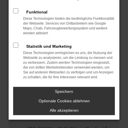
anderen Browser oder in einem privaten
Fenster?
Funktional
Starte dein Gerät neu.
Diese Technologien bieten die bestmögliche Funktionalität
Das kann manchmal helfen, vorübergehende
der Webseite. Services von Drittanbietern wie Google
Maps, Chats, Fahrzeugbewertungssystem und weitere
Probleme zu beheben.
werden aktiviert.
Stelle sicher, dass dein Browser und dein
Betriebssystem auf dem neuesten Stand
Statistik und Marketing
sind.
Diese Technologien ermöglichen es uns, die Nutzung der
Veraltete Software birgt nicht nur ein
Webseite zu analysieren, um die Leistung zu messen und
Sicherheitsrisiko, sondern kann auch dazu
zu verbessern. Zudem werden Technologien eingesetzt,
die von dritten Werbetreibenden verwendet werden, um
führen, dass bestimmte Funktionen nicht mehr
Sie auf anderen Webseiten zu verfolgen und um Anzeigen
unterstützt werden.
zu schalten, die für Ihre Interessen relevant sind.
Wende dich an den Webseitenbetreiber.
Wenn du alle oben genannten Schritte versucht
Speichern
hast, kontaktiere uns bitte. Wir werden
Optionale Cookies ablehnen
versuchen, das Problem zu beheben. Du kannst
uns diesen Text schicken, um uns bei der
Alle akzeptieren
Fehlersuche zu unterstützen: