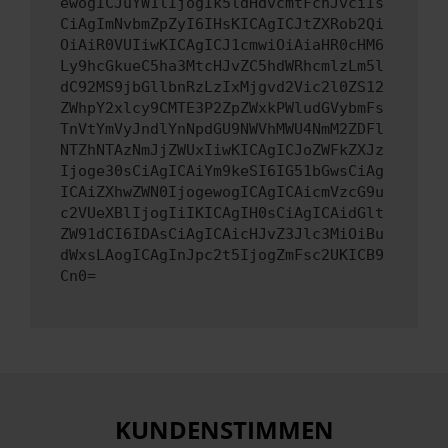
ewogICJuYW1lIjogIk5ldHdvcmtFcnJvciIs
CiAgImNvbmZpZyI6IHsKICAgICJtZXRob2Qi
OiAiR0VUIiwKICAgICJ1cmwiOiAiaHR0cHM6
Ly9hcGkueC5ha3MtcHJvZC5hdWRhcmlzLm5l
dC92MS9jbGllbnRzLzIxMjgvd2Vic2l0ZS12
ZWhpY2xlcy9CMTE3P2ZpZWxkPWludGVybmFs
TnVtYmVyJndlYnNpdGU9NWVhMWU4NmM2ZDFl
NTZhNTAzNmJjZWUxIiwKICAgICJoZWFkZXJz
Ijoge30sCiAgICAiYm9keSI6IG51bGwsCiAg
ICAiZXhwZWN0IjogewogICAgICAicmVzcG9u
c2VUeXBlIjogIiIKICAgIH0sCiAgICAidGlt
ZW91dCI6IDAsCiAgICAicHJvZ3Jlc3MiOiBu
dWxsLAogICAgInJpc2t5IjogZmFsc2UKICB9
Cn0=
KUNDENSTIMMEN