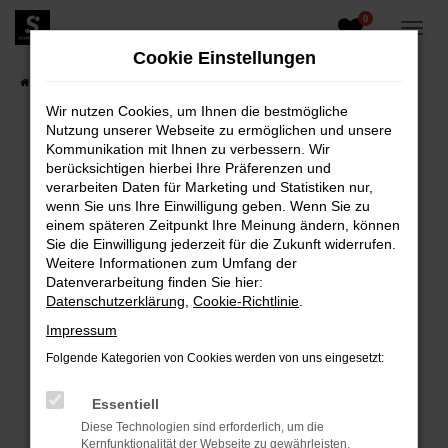
0
Zum
Hauptinhalt
Cookie Einstellungen
springen
Startseite
Fahrzeugangebote
Fahrzeugbestand
Wir nutzen Cookies, um Ihnen die bestmögliche
Nutzung unserer Webseite zu ermöglichen und unsere
Kommunikation mit Ihnen zu verbessern. Wir
berücksichtigen hierbei Ihre Präferenzen und
FEHLER: NETWORK ERROR
verarbeiten Daten für Marketing und Statistiken nur,
wenn Sie uns Ihre Einwilligung geben. Wenn Sie zu
Beim Laden ist ein Fehler aufgetreten.
einem späteren Zeitpunkt Ihre Meinung ändern, können
Hier sind ein paar Tipps, die dir helfen können:
Sie die Einwilligung jederzeit für die Zukunft widerrufen.
Weitere Informationen zum Umfang der
Überprüfe deine Firewall und deine
Datenverarbeitung finden Sie hier:
Internetverbindung.
Datenschutzerklärung
,
Cookie-Richtlinie
.
Laden andere Webseiten, zum Beispiel deine
Impressum
Suchmaschine?
Folgende Kategorien von Cookies werden von uns eingesetzt:
Prüfe deine Browsererweiterungen.
Manche Erweiterungen, wie Werbeblocker,
Essentiell
können das Laden bestimmter Seiten
Diese Technologien sind erforderlich, um die
verhindern. Funktioniert die Seite in einem
Kernfunktionalität der Webseite zu gewährleisten.