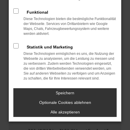
anderen Browser oder in einem privaten
Fenster?
Funktional
Starte dein Gerät neu.
Diese Technologien bieten die bestmögliche Funktionalität
Das kann manchmal helfen, vorübergehende
der Webseite. Services von Drittanbietern wie Google
Maps, Chats, Fahrzeugbewertungssystem und weitere
Probleme zu beheben.
werden aktiviert.
Stelle sicher, dass dein Browser und dein
Betriebssystem auf dem neuesten Stand
Statistik und Marketing
sind.
Diese Technologien ermöglichen es uns, die Nutzung der
Veraltete Software birgt nicht nur ein
Webseite zu analysieren, um die Leistung zu messen und
Sicherheitsrisiko, sondern kann auch dazu
zu verbessern. Zudem werden Technologien eingesetzt,
die von dritten Werbetreibenden verwendet werden, um
führen, dass bestimmte Funktionen nicht mehr
Sie auf anderen Webseiten zu verfolgen und um Anzeigen
unterstützt werden.
zu schalten, die für Ihre Interessen relevant sind.
Wende dich an den Webseitenbetreiber.
Wenn du alle oben genannten Schritte versucht
Speichern
hast, kontaktiere uns bitte. Wir werden
Optionale Cookies ablehnen
versuchen, das Problem zu beheben. Du kannst
uns diesen Text schicken, um uns bei der
Alle akzeptieren
Fehlersuche zu unterstützen: