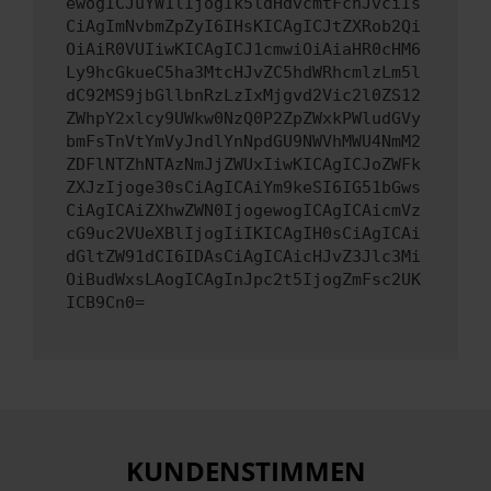
ewogICJuYW1lIjogIk5ldHdvcmtFcnJvciIs
CiAgImNvbmZpZyI6IHsKICAgICJtZXRob2Qi
OiAiR0VUIiwKICAgICJ1cmwiOiAiaHR0cHM6
Ly9hcGkueC5ha3MtcHJvZC5hdWRhcmlzLm5l
dC92MS9jbGllbnRzLzIxMjgvd2Vic2l0ZS12
ZWhpY2xlcy9UWkw0NzQ0P2ZpZWxkPWludGVy
bmFsTnVtYmVyJndlYnNpdGU9NWVhMWU4NmM2
ZDFlNTZhNTAzNmJjZWUxIiwKICAgICJoZWFk
ZXJzIjoge30sCiAgICAiYm9keSI6IG51bGws
CiAgICAiZXhwZWN0IjogewogICAgICAicmVz
cG9uc2VUeXBlIjogIiIKICAgIH0sCiAgICAi
dGltZW91dCI6IDAsCiAgICAicHJvZ3Jlc3Mi
OiBudWxsLAogICAgInJpc2t5IjogZmFsc2UK
ICB9Cn0=
KUNDENSTIMMEN