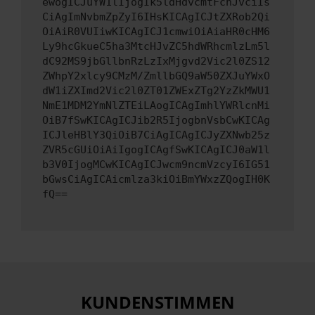
ewogICJuYW1lIjogIk5ldHdvcmtFcnJvciIs
CiAgImNvbmZpZyI6IHsKICAgICJtZXRob2Qi
OiAiR0VUIiwKICAgICJ1cmwiOiAiaHR0cHM6
Ly9hcGkueC5ha3MtcHJvZC5hdWRhcmlzLm5l
dC92MS9jbGllbnRzLzIxMjgvd2Vic2l0ZS12
ZWhpY2xlcy9CMzM/ZmllbGQ9aW50ZXJuYWxO
dW1iZXImd2Vic2l0ZT01ZWExZTg2YzZkMWU1
NmE1MDM2YmNlZTEiLAogICAgImhlYWRlcnMi
OiB7fSwKICAgICJib2R5IjogbnVsbCwKICAg
ICJleHBlY3QiOiB7CiAgICAgICJyZXNwb25z
ZVR5cGUiOiAiIgogICAgfSwKICAgICJ0aW1l
b3V0IjogMCwKICAgICJwcm9ncmVzcyI6IG51
bGwsCiAgICAicmlza3kiOiBmYWxzZQogIH0K
fQ==
KUNDENSTIMMEN