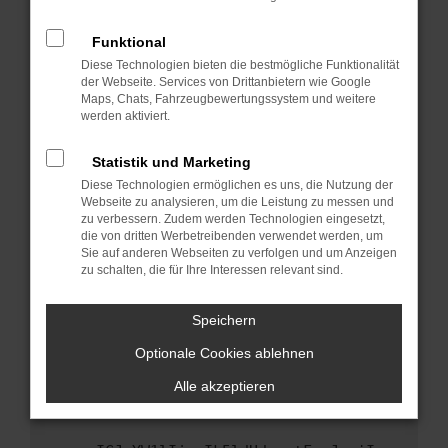
anderen Browser oder in einem privaten
Fenster?
Funktional
Starte dein Gerät neu.
Diese Technologien bieten die bestmögliche Funktionalität
Das kann manchmal helfen, vorübergehende
der Webseite. Services von Drittanbietern wie Google
Maps, Chats, Fahrzeugbewertungssystem und weitere
Probleme zu beheben.
werden aktiviert.
Stelle sicher, dass dein Browser und dein
Betriebssystem auf dem neuesten Stand
Statistik und Marketing
sind.
Diese Technologien ermöglichen es uns, die Nutzung der
Veraltete Software birgt nicht nur ein
Webseite zu analysieren, um die Leistung zu messen und
Sicherheitsrisiko, sondern kann auch dazu
zu verbessern. Zudem werden Technologien eingesetzt,
die von dritten Werbetreibenden verwendet werden, um
führen, dass bestimmte Funktionen nicht mehr
Sie auf anderen Webseiten zu verfolgen und um Anzeigen
unterstützt werden.
zu schalten, die für Ihre Interessen relevant sind.
Wende dich an den Webseitenbetreiber.
Wenn du alle oben genannten Schritte versucht
Speichern
hast, kontaktiere uns bitte. Wir werden
Optionale Cookies ablehnen
versuchen, das Problem zu beheben. Du kannst
uns diesen Text schicken, um uns bei der
Alle akzeptieren
Fehlersuche zu unterstützen: