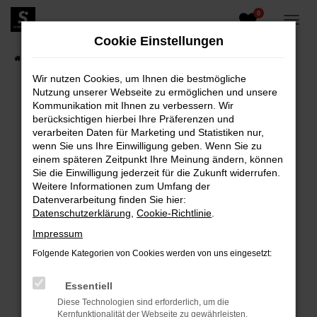
0
Zum
Hauptinhalt
Cookie Einstellungen
springen
Startseite
Fahrzeugangebote
Fahrzeugbestand
Wir nutzen Cookies, um Ihnen die bestmögliche
Nutzung unserer Webseite zu ermöglichen und unsere
Kommunikation mit Ihnen zu verbessern. Wir
berücksichtigen hierbei Ihre Präferenzen und
FEHLER: NETWORK ERROR
verarbeiten Daten für Marketing und Statistiken nur,
wenn Sie uns Ihre Einwilligung geben. Wenn Sie zu
Beim Laden ist ein Fehler aufgetreten.
einem späteren Zeitpunkt Ihre Meinung ändern, können
Hier sind ein paar Tipps, die dir helfen können:
Sie die Einwilligung jederzeit für die Zukunft widerrufen.
Weitere Informationen zum Umfang der
Überprüfe deine Firewall und deine
Datenverarbeitung finden Sie hier:
Internetverbindung.
Datenschutzerklärung
,
Cookie-Richtlinie
.
Laden andere Webseiten, zum Beispiel deine
Impressum
Suchmaschine?
Folgende Kategorien von Cookies werden von uns eingesetzt:
Prüfe deine Browsererweiterungen.
Manche Erweiterungen, wie Werbeblocker,
Essentiell
können das Laden bestimmter Seiten
Diese Technologien sind erforderlich, um die
verhindern. Funktioniert die Seite in einem
Kernfunktionalität der Webseite zu gewährleisten.