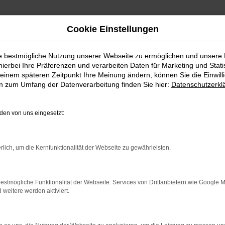
Cookie Einstellungen
ie bestmögliche Nutzung unserer Webseite zu ermöglichen und unsere
hierbei Ihre Präferenzen und verarbeiten Daten für Marketing und Stati
einem späteren Zeitpunkt Ihre Meinung ändern, können Sie die Einwillig
en zum Umfang der Datenverarbeitung finden Sie hier:
Datenschutzerkl
en von uns eingesetzt:
indung.
hine?
rlich, um die Kernfunktionalität der Webseite zu gewährleisten.
aden bestimmter Seiten verhindern. Funktioniert die Seite in e
estmögliche Funktionalität der Webseite. Services von Drittanbietern wie Google 
eitere werden aktiviert.
 zu beheben.
bssystem auf dem neuesten Stand sind.