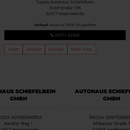
Toyota Autohaus Schiefelbein
Elsterstraße 106
02977 Hoyerswerda
Verkauf
: heute bis 18:00 Uhr geöffnet
03571-42400
Team
Anfahrt
Kontakt
Mehr Infos
AUS SCHIEFELBEIN
AUTOHAUS SCHIEF
GMBH
GMBH
KODA HOYERSWERDA
ŠKODA SENFTENBE
Nardter Weg 1
Ahlbecker Straße 
02977 Hoyerswerda
01968 Senftenber