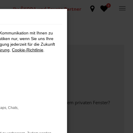
0
Ihr ŠKODA und Toyota Partner
 Kommunikation mit Ihnen zu
stiken nur, wenn Sie uns Ihre
ung jederzeit für die Zukunft
ärung
,
Cookie-Richtlinie
.
inem anderen Browser oder in einem privaten Fenster?
Maps, Chats,