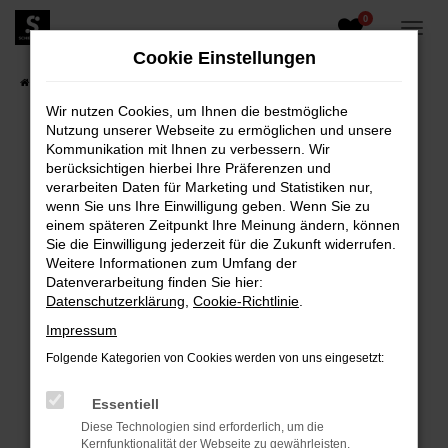
0
Zum
Hauptinhalt
Cookie Einstellungen
springen
Startseite
Fahrzeugangebote
Fahrzeugbestand
Wir nutzen Cookies, um Ihnen die bestmögliche
Nutzung unserer Webseite zu ermöglichen und unsere
Kommunikation mit Ihnen zu verbessern. Wir
berücksichtigen hierbei Ihre Präferenzen und
FEHLER: NETWORK ERROR
verarbeiten Daten für Marketing und Statistiken nur,
wenn Sie uns Ihre Einwilligung geben. Wenn Sie zu
Beim Laden ist ein Fehler aufgetreten.
einem späteren Zeitpunkt Ihre Meinung ändern, können
Hier sind ein paar Tipps, die dir helfen können:
Sie die Einwilligung jederzeit für die Zukunft widerrufen.
Weitere Informationen zum Umfang der
Überprüfe deine Firewall und deine
Datenverarbeitung finden Sie hier:
Internetverbindung.
Datenschutzerklärung
,
Cookie-Richtlinie
.
Laden andere Webseiten, zum Beispiel deine
Impressum
Suchmaschine?
Folgende Kategorien von Cookies werden von uns eingesetzt:
Prüfe deine Browsererweiterungen.
Manche Erweiterungen, wie Werbeblocker,
Essentiell
können das Laden bestimmter Seiten
Diese Technologien sind erforderlich, um die
verhindern. Funktioniert die Seite in einem
Kernfunktionalität der Webseite zu gewährleisten.