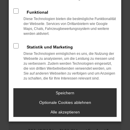
anderen Browser oder in einem privaten
Fenster?
Funktional
Starte dein Gerät neu.
Diese Technologien bieten die bestmögliche Funktionalität
Das kann manchmal helfen, vorübergehende
der Webseite. Services von Drittanbietern wie Google
Maps, Chats, Fahrzeugbewertungssystem und weitere
Probleme zu beheben.
werden aktiviert.
Stelle sicher, dass dein Browser und dein
Betriebssystem auf dem neuesten Stand
Statistik und Marketing
sind.
Diese Technologien ermöglichen es uns, die Nutzung der
Veraltete Software birgt nicht nur ein
Webseite zu analysieren, um die Leistung zu messen und
Sicherheitsrisiko, sondern kann auch dazu
zu verbessern. Zudem werden Technologien eingesetzt,
die von dritten Werbetreibenden verwendet werden, um
führen, dass bestimmte Funktionen nicht mehr
Sie auf anderen Webseiten zu verfolgen und um Anzeigen
unterstützt werden.
zu schalten, die für Ihre Interessen relevant sind.
Wende dich an den Webseitenbetreiber.
Wenn du alle oben genannten Schritte versucht
Speichern
hast, kontaktiere uns bitte. Wir werden
Optionale Cookies ablehnen
versuchen, das Problem zu beheben. Du kannst
uns diesen Text schicken, um uns bei der
Alle akzeptieren
Fehlersuche zu unterstützen: