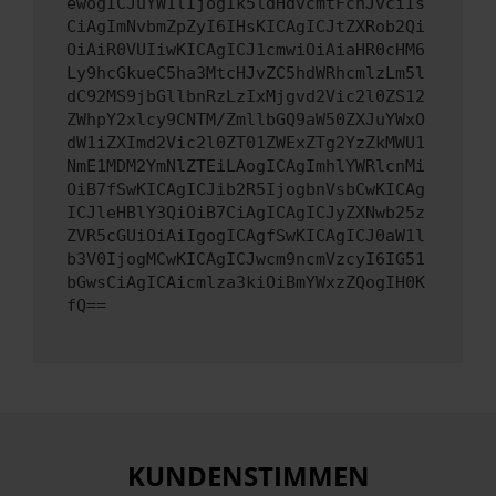
ewogICJuYW1lIjogIk5ldHdvcmtFcnJvciIs
CiAgImNvbmZpZyI6IHsKICAgICJtZXRob2Qi
OiAiR0VUIiwKICAgICJ1cmwiOiAiaHR0cHM6
Ly9hcGkueC5ha3MtcHJvZC5hdWRhcmlzLm5l
dC92MS9jbGllbnRzLzIxMjgvd2Vic2l0ZS12
ZWhpY2xlcy9CNTM/ZmllbGQ9aW50ZXJuYWxO
dW1iZXImd2Vic2l0ZT01ZWExZTg2YzZkMWU1
NmE1MDM2YmNlZTEiLAogICAgImhlYWRlcnMi
OiB7fSwKICAgICJib2R5IjogbnVsbCwKICAg
ICJleHBlY3QiOiB7CiAgICAgICJyZXNwb25z
ZVR5cGUiOiAiIgogICAgfSwKICAgICJ0aW1l
b3V0IjogMCwKICAgICJwcm9ncmVzcyI6IG51
bGwsCiAgICAicmlza3kiOiBmYWxzZQogIH0K
fQ==
KUNDENSTIMMEN