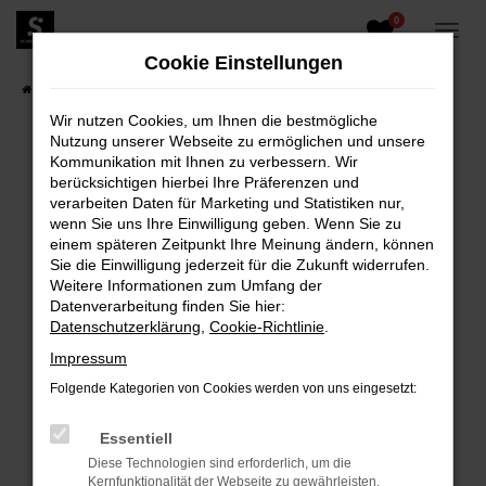
0
Zum
Hauptinhalt
Cookie Einstellungen
springen
Startseite
Fahrzeugangebote
Fahrzeugbestand
Wir nutzen Cookies, um Ihnen die bestmögliche
Nutzung unserer Webseite zu ermöglichen und unsere
Kommunikation mit Ihnen zu verbessern. Wir
berücksichtigen hierbei Ihre Präferenzen und
FEHLER: NETWORK ERROR
verarbeiten Daten für Marketing und Statistiken nur,
wenn Sie uns Ihre Einwilligung geben. Wenn Sie zu
Beim Laden ist ein Fehler aufgetreten.
einem späteren Zeitpunkt Ihre Meinung ändern, können
Hier sind ein paar Tipps, die dir helfen können:
Sie die Einwilligung jederzeit für die Zukunft widerrufen.
Weitere Informationen zum Umfang der
Überprüfe deine Firewall und deine
Datenverarbeitung finden Sie hier:
Internetverbindung.
Datenschutzerklärung
,
Cookie-Richtlinie
.
Laden andere Webseiten, zum Beispiel deine
Impressum
Suchmaschine?
Folgende Kategorien von Cookies werden von uns eingesetzt:
Prüfe deine Browsererweiterungen.
Manche Erweiterungen, wie Werbeblocker,
Essentiell
können das Laden bestimmter Seiten
Diese Technologien sind erforderlich, um die
verhindern. Funktioniert die Seite in einem
Kernfunktionalität der Webseite zu gewährleisten.