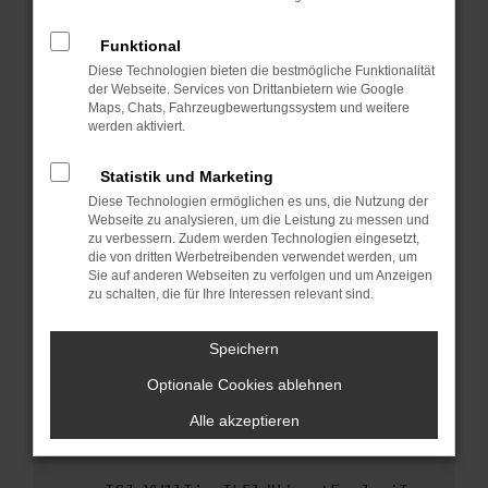
anderen Browser oder in einem privaten
Fenster?
Funktional
Starte dein Gerät neu.
Diese Technologien bieten die bestmögliche Funktionalität
Das kann manchmal helfen, vorübergehende
der Webseite. Services von Drittanbietern wie Google
Maps, Chats, Fahrzeugbewertungssystem und weitere
Probleme zu beheben.
werden aktiviert.
Stelle sicher, dass dein Browser und dein
Betriebssystem auf dem neuesten Stand
Statistik und Marketing
sind.
Diese Technologien ermöglichen es uns, die Nutzung der
Veraltete Software birgt nicht nur ein
Webseite zu analysieren, um die Leistung zu messen und
Sicherheitsrisiko, sondern kann auch dazu
zu verbessern. Zudem werden Technologien eingesetzt,
die von dritten Werbetreibenden verwendet werden, um
führen, dass bestimmte Funktionen nicht mehr
Sie auf anderen Webseiten zu verfolgen und um Anzeigen
unterstützt werden.
zu schalten, die für Ihre Interessen relevant sind.
Wende dich an den Webseitenbetreiber.
Wenn du alle oben genannten Schritte versucht
Speichern
hast, kontaktiere uns bitte. Wir werden
Optionale Cookies ablehnen
versuchen, das Problem zu beheben. Du kannst
uns diesen Text schicken, um uns bei der
Alle akzeptieren
Fehlersuche zu unterstützen: