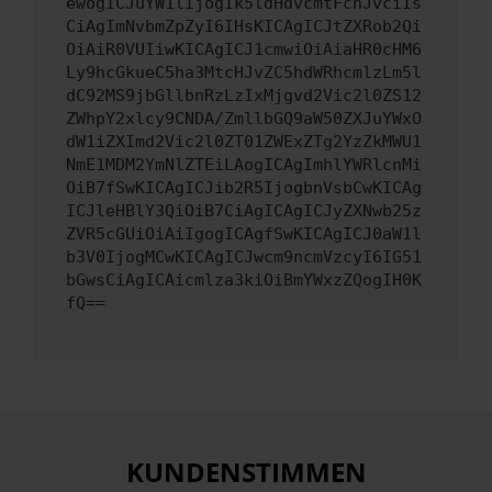
ewogICJuYW1lIjogIk5ldHdvcmtFcnJvciIs
CiAgImNvbmZpZyI6IHsKICAgICJtZXRob2Qi
OiAiR0VUIiwKICAgICJ1cmwiOiAiaHR0cHM6
Ly9hcGkueC5ha3MtcHJvZC5hdWRhcmlzLm5l
dC92MS9jbGllbnRzLzIxMjgvd2Vic2l0ZS12
ZWhpY2xlcy9CNDA/ZmllbGQ9aW50ZXJuYWxO
dW1iZXImd2Vic2l0ZT01ZWExZTg2YzZkMWU1
NmE1MDM2YmNlZTEiLAogICAgImhlYWRlcnMi
OiB7fSwKICAgICJib2R5IjogbnVsbCwKICAg
ICJleHBlY3QiOiB7CiAgICAgICJyZXNwb25z
ZVR5cGUiOiAiIgogICAgfSwKICAgICJ0aW1l
b3V0IjogMCwKICAgICJwcm9ncmVzcyI6IG51
bGwsCiAgICAicmlza3kiOiBmYWxzZQogIH0K
fQ==
KUNDENSTIMMEN