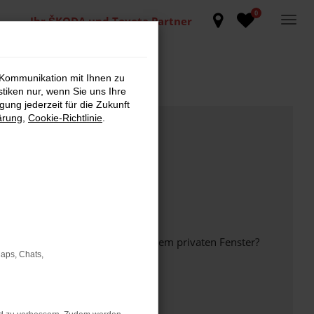
0
Ihr ŠKODA und Toyota Partner
 Kommunikation mit Ihnen zu
stiken nur, wenn Sie uns Ihre
ung jederzeit für die Zukunft
ärung
,
Cookie-Richtlinie
.
inem anderen Browser oder in einem privaten Fenster?
Maps, Chats,