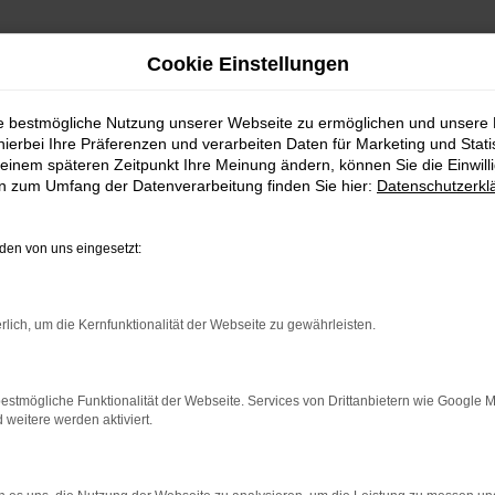
Cookie Einstellungen
ie bestmögliche Nutzung unserer Webseite zu ermöglichen und unsere
hierbei Ihre Präferenzen und verarbeiten Daten für Marketing und Stati
einem späteren Zeitpunkt Ihre Meinung ändern, können Sie die Einwillig
en zum Umfang der Datenverarbeitung finden Sie hier:
Datenschutzerkl
en von uns eingesetzt:
indung.
hine?
rlich, um die Kernfunktionalität der Webseite zu gewährleisten.
aden bestimmter Seiten verhindern. Funktioniert die Seite in e
estmögliche Funktionalität der Webseite. Services von Drittanbietern wie Google 
eitere werden aktiviert.
 zu beheben.
bssystem auf dem neuesten Stand sind.