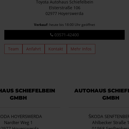
Toyota Autohaus Schiefelbein
Elsterstraße 106
02977 Hoyerswerda
Verkauf
: heute bis 18:00 Uhr geöffnet
03571-42400
Team
Anfahrt
Kontakt
Mehr Infos
AUS SCHIEFELBEIN
AUTOHAUS SCHIEF
GMBH
GMBH
KODA HOYERSWERDA
ŠKODA SENFTENBE
Nardter Weg 1
Ahlbecker Straße 
02977 Hoyerswerda
01968 Senftenber