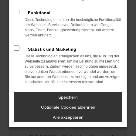
anderen Browser oder in einem privaten
Fenster?
Funktional
Starte dein Gerät neu.
Diese Technologien bieten die bestmögliche Funktionalität
Das kann manchmal helfen, vorübergehende
der Webseite. Services von Drittanbietern wie Google
Maps, Chats, Fahrzeugbewertungssystem und weitere
Probleme zu beheben.
werden aktiviert.
Stelle sicher, dass dein Browser und dein
Betriebssystem auf dem neuesten Stand
Statistik und Marketing
sind.
Diese Technologien ermöglichen es uns, die Nutzung der
Veraltete Software birgt nicht nur ein
Webseite zu analysieren, um die Leistung zu messen und
Sicherheitsrisiko, sondern kann auch dazu
zu verbessern. Zudem werden Technologien eingesetzt,
die von dritten Werbetreibenden verwendet werden, um
führen, dass bestimmte Funktionen nicht mehr
Sie auf anderen Webseiten zu verfolgen und um Anzeigen
unterstützt werden.
zu schalten, die für Ihre Interessen relevant sind.
Wende dich an den Webseitenbetreiber.
Wenn du alle oben genannten Schritte versucht
Speichern
hast, kontaktiere uns bitte. Wir werden
Optionale Cookies ablehnen
versuchen, das Problem zu beheben. Du kannst
uns diesen Text schicken, um uns bei der
Alle akzeptieren
Fehlersuche zu unterstützen: