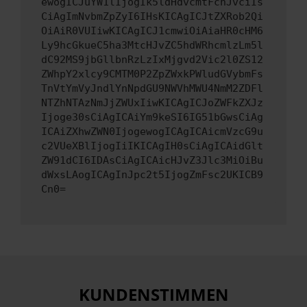
ewogICJuYW1lIjogIk5ldHdvcmtFcnJvciIs
CiAgImNvbmZpZyI6IHsKICAgICJtZXRob2Qi
OiAiR0VUIiwKICAgICJ1cmwiOiAiaHR0cHM6
Ly9hcGkueC5ha3MtcHJvZC5hdWRhcmlzLm5l
dC92MS9jbGllbnRzLzIxMjgvd2Vic2l0ZS12
ZWhpY2xlcy9CMTM0P2ZpZWxkPWludGVybmFs
TnVtYmVyJndlYnNpdGU9NWVhMWU4NmM2ZDFl
NTZhNTAzNmJjZWUxIiwKICAgICJoZWFkZXJz
Ijoge30sCiAgICAiYm9keSI6IG51bGwsCiAg
ICAiZXhwZWN0IjogewogICAgICAicmVzcG9u
c2VUeXBlIjogIiIKICAgIH0sCiAgICAidGlt
ZW91dCI6IDAsCiAgICAicHJvZ3Jlc3MiOiBu
dWxsLAogICAgInJpc2t5IjogZmFsc2UKICB9
Cn0=
KUNDENSTIMMEN