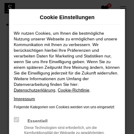
0
Zum
Hauptinhalt
Cookie Einstellungen
springen
Startseite
Fahrzeugangebote
Fahrzeugbestand
Wir nutzen Cookies, um Ihnen die bestmögliche
Nutzung unserer Webseite zu ermöglichen und unsere
Kommunikation mit Ihnen zu verbessern. Wir
berücksichtigen hierbei Ihre Präferenzen und
FEHLER: NETWORK ERROR
verarbeiten Daten für Marketing und Statistiken nur,
wenn Sie uns Ihre Einwilligung geben. Wenn Sie zu
Beim Laden ist ein Fehler aufgetreten.
einem späteren Zeitpunkt Ihre Meinung ändern, können
Hier sind ein paar Tipps, die dir helfen können:
Sie die Einwilligung jederzeit für die Zukunft widerrufen.
Weitere Informationen zum Umfang der
Überprüfe deine Firewall und deine
Datenverarbeitung finden Sie hier:
Internetverbindung.
Datenschutzerklärung
,
Cookie-Richtlinie
.
Laden andere Webseiten, zum Beispiel deine
Impressum
Suchmaschine?
Folgende Kategorien von Cookies werden von uns eingesetzt:
Prüfe deine Browsererweiterungen.
Manche Erweiterungen, wie Werbeblocker,
Essentiell
können das Laden bestimmter Seiten
Diese Technologien sind erforderlich, um die
verhindern. Funktioniert die Seite in einem
Kernfunktionalität der Webseite zu gewährleisten.