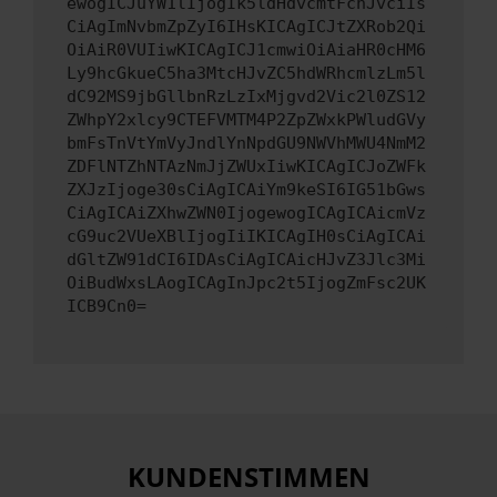
ewogICJuYW1lIjogIk5ldHdvcmtFcnJvciIs
CiAgImNvbmZpZyI6IHsKICAgICJtZXRob2Qi
OiAiR0VUIiwKICAgICJ1cmwiOiAiaHR0cHM6
Ly9hcGkueC5ha3MtcHJvZC5hdWRhcmlzLm5l
dC92MS9jbGllbnRzLzIxMjgvd2Vic2l0ZS12
ZWhpY2xlcy9CTEFVMTM4P2ZpZWxkPWludGVy
bmFsTnVtYmVyJndlYnNpdGU9NWVhMWU4NmM2
ZDFlNTZhNTAzNmJjZWUxIiwKICAgICJoZWFk
ZXJzIjoge30sCiAgICAiYm9keSI6IG51bGws
CiAgICAiZXhwZWN0IjogewogICAgICAicmVz
cG9uc2VUeXBlIjogIiIKICAgIH0sCiAgICAi
dGltZW91dCI6IDAsCiAgICAicHJvZ3Jlc3Mi
OiBudWxsLAogICAgInJpc2t5IjogZmFsc2UK
ICB9Cn0=
KUNDENSTIMMEN