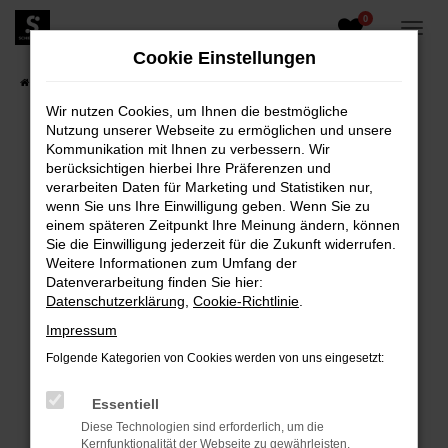
0
Zum
Hauptinhalt
Cookie Einstellungen
springen
Startseite
Fahrzeugangebote
Fahrzeugbestand
Wir nutzen Cookies, um Ihnen die bestmögliche
Nutzung unserer Webseite zu ermöglichen und unsere
Kommunikation mit Ihnen zu verbessern. Wir
berücksichtigen hierbei Ihre Präferenzen und
FEHLER: NETWORK ERROR
verarbeiten Daten für Marketing und Statistiken nur,
wenn Sie uns Ihre Einwilligung geben. Wenn Sie zu
Beim Laden ist ein Fehler aufgetreten.
einem späteren Zeitpunkt Ihre Meinung ändern, können
Hier sind ein paar Tipps, die dir helfen können:
Sie die Einwilligung jederzeit für die Zukunft widerrufen.
Weitere Informationen zum Umfang der
Überprüfe deine Firewall und deine
Datenverarbeitung finden Sie hier:
Internetverbindung.
Datenschutzerklärung
,
Cookie-Richtlinie
.
Laden andere Webseiten, zum Beispiel deine
Impressum
Suchmaschine?
Folgende Kategorien von Cookies werden von uns eingesetzt:
Prüfe deine Browsererweiterungen.
Manche Erweiterungen, wie Werbeblocker,
Essentiell
können das Laden bestimmter Seiten
Diese Technologien sind erforderlich, um die
verhindern. Funktioniert die Seite in einem
Kernfunktionalität der Webseite zu gewährleisten.