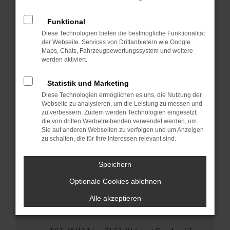
anderen Browser oder in einem privaten
Fenster?
Funktional
Starte dein Gerät neu.
Diese Technologien bieten die bestmögliche Funktionalität
Das kann manchmal helfen, vorübergehende
der Webseite. Services von Drittanbietern wie Google
Maps, Chats, Fahrzeugbewertungssystem und weitere
Probleme zu beheben.
werden aktiviert.
Stelle sicher, dass dein Browser und dein
Betriebssystem auf dem neuesten Stand
Statistik und Marketing
sind.
Diese Technologien ermöglichen es uns, die Nutzung der
Veraltete Software birgt nicht nur ein
Webseite zu analysieren, um die Leistung zu messen und
Sicherheitsrisiko, sondern kann auch dazu
zu verbessern. Zudem werden Technologien eingesetzt,
die von dritten Werbetreibenden verwendet werden, um
führen, dass bestimmte Funktionen nicht mehr
Sie auf anderen Webseiten zu verfolgen und um Anzeigen
unterstützt werden.
zu schalten, die für Ihre Interessen relevant sind.
Wende dich an den Webseitenbetreiber.
Wenn du alle oben genannten Schritte versucht
Speichern
hast, kontaktiere uns bitte. Wir werden
Optionale Cookies ablehnen
versuchen, das Problem zu beheben. Du kannst
uns diesen Text schicken, um uns bei der
Alle akzeptieren
Fehlersuche zu unterstützen: