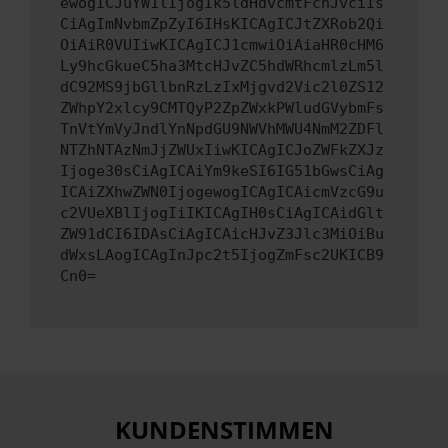
ewogICJuYW1lIjogIk5ldHdvcmtFcnJvciIs
CiAgImNvbmZpZyI6IHsKICAgICJtZXRob2Qi
OiAiR0VUIiwKICAgICJ1cmwiOiAiaHR0cHM6
Ly9hcGkueC5ha3MtcHJvZC5hdWRhcmlzLm5l
dC92MS9jbGllbnRzLzIxMjgvd2Vic2l0ZS12
ZWhpY2xlcy9CMTQyP2ZpZWxkPWludGVybmFs
TnVtYmVyJndlYnNpdGU9NWVhMWU4NmM2ZDFl
NTZhNTAzNmJjZWUxIiwKICAgICJoZWFkZXJz
Ijoge30sCiAgICAiYm9keSI6IG51bGwsCiAg
ICAiZXhwZWN0IjogewogICAgICAicmVzcG9u
c2VUeXBlIjogIiIKICAgIH0sCiAgICAidGlt
ZW91dCI6IDAsCiAgICAicHJvZ3Jlc3MiOiBu
dWxsLAogICAgInJpc2t5IjogZmFsc2UKICB9
Cn0=
KUNDENSTIMMEN