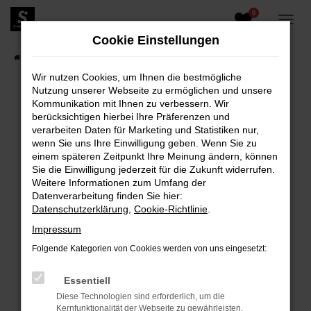
0
Zum
Hauptinhalt
Cookie Einstellungen
springen
Startseite
Fahrzeugangebote
Fahrzeugbestand
Wir nutzen Cookies, um Ihnen die bestmögliche
Nutzung unserer Webseite zu ermöglichen und unsere
Kommunikation mit Ihnen zu verbessern. Wir
berücksichtigen hierbei Ihre Präferenzen und
FEHLER: NETWORK ERROR
verarbeiten Daten für Marketing und Statistiken nur,
wenn Sie uns Ihre Einwilligung geben. Wenn Sie zu
Beim Laden ist ein Fehler aufgetreten.
einem späteren Zeitpunkt Ihre Meinung ändern, können
Hier sind ein paar Tipps, die dir helfen können:
Sie die Einwilligung jederzeit für die Zukunft widerrufen.
Weitere Informationen zum Umfang der
Überprüfe deine Firewall und deine
Datenverarbeitung finden Sie hier:
Internetverbindung.
Datenschutzerklärung
,
Cookie-Richtlinie
.
Laden andere Webseiten, zum Beispiel deine
Impressum
Suchmaschine?
Folgende Kategorien von Cookies werden von uns eingesetzt:
Prüfe deine Browsererweiterungen.
Manche Erweiterungen, wie Werbeblocker,
Essentiell
können das Laden bestimmter Seiten
Diese Technologien sind erforderlich, um die
verhindern. Funktioniert die Seite in einem
Kernfunktionalität der Webseite zu gewährleisten.