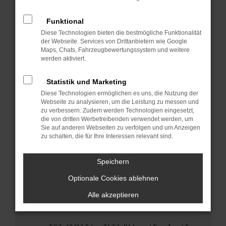
anderen Browser oder in einem privaten
Fenster?
Funktional
Starte dein Gerät neu.
Diese Technologien bieten die bestmögliche Funktionalität
Das kann manchmal helfen, vorübergehende
der Webseite. Services von Drittanbietern wie Google
Maps, Chats, Fahrzeugbewertungssystem und weitere
Probleme zu beheben.
werden aktiviert.
Stelle sicher, dass dein Browser und dein
Betriebssystem auf dem neuesten Stand
Statistik und Marketing
sind.
Diese Technologien ermöglichen es uns, die Nutzung der
Veraltete Software birgt nicht nur ein
Webseite zu analysieren, um die Leistung zu messen und
Sicherheitsrisiko, sondern kann auch dazu
zu verbessern. Zudem werden Technologien eingesetzt,
die von dritten Werbetreibenden verwendet werden, um
führen, dass bestimmte Funktionen nicht mehr
Sie auf anderen Webseiten zu verfolgen und um Anzeigen
unterstützt werden.
zu schalten, die für Ihre Interessen relevant sind.
Wende dich an den Webseitenbetreiber.
Wenn du alle oben genannten Schritte versucht
Speichern
hast, kontaktiere uns bitte. Wir werden
Optionale Cookies ablehnen
versuchen, das Problem zu beheben. Du kannst
uns diesen Text schicken, um uns bei der
Alle akzeptieren
Fehlersuche zu unterstützen: