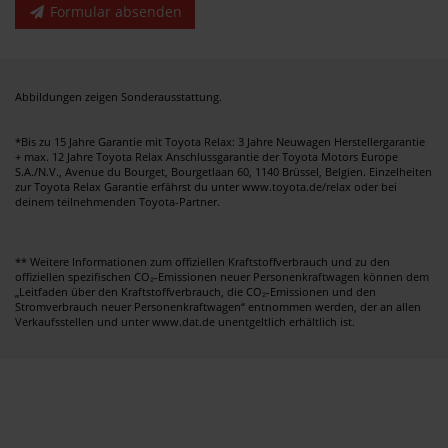
Formular absenden
Abbildungen zeigen Sonderausstattung.
*Bis zu 15 Jahre Garantie mit Toyota Relax: 3 Jahre Neuwagen Herstellergarantie
+ max. 12 Jahre Toyota Relax Anschlussgarantie der Toyota Motors Europe
S.A./N.V., Avenue du Bourget, Bourgetlaan 60, 1140 Brüssel, Belgien. Einzelheiten
zur Toyota Relax Garantie erfährst du unter www.toyota.de/relax oder bei
deinem teilnehmenden Toyota-Partner.
** Weitere Informationen zum offiziellen Kraftstoffverbrauch und zu den
offiziellen spezifischen CO₂-Emissionen neuer Personenkraftwagen können dem
„Leitfaden über den Kraftstoffverbrauch, die CO₂-Emissionen und den
Stromverbrauch neuer Personenkraftwagen“ entnommen werden, der an allen
Verkaufsstellen und unter www.dat.de unentgeltlich erhältlich ist.