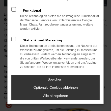
Funktional
Energieverbrauch Toyota Prius Plug-In Hybrid, 2,0-l-VVT-i
Diese Technologien bieten die bestmögliche Funktionalität
Benzinmotor, 111 kW (151 PS) und Transaxle-Elektromotor,
der Webseite. Services von Drittanbietern wie Google
120 kW (163 PS), Systemleistung 164 kW (223 PS) gewichtet,
Maps, Chats, Fahrzeugbewertungssystem und weitere
werden aktiviert.
kombiniert: 0,5-0,7 l /100 km und 12,8-13,3 kWh/100 km;
CO₂-Emissionen gewichtet kombiniert: 12-17 g/km; CO2-
Klasse: B (gewichtet kombiniert); Kraftstoffverbrauch bei
Statistik und Marketing
entladener Batterie kombiniert: 4,1-4,6 l/100 km; elektrische
Diese Technologien ermöglichen es uns, die Nutzung der
Reichweite [EAER]: 71-86 km und elektrische Reichweite
Webseite zu analysieren, um die Leistung zu messen und
zu verbessern. Zudem werden Technologien eingesetzt,
innerorts [EAER City]: 98-111 km.
die von dritten Werbetreibenden verwendet werden, um
Sie auf anderen Webseiten zu verfolgen und um Anzeigen
Auch die fünfte Generation des Prius setzt sich mit
zu schalten, die für Ihre Interessen relevant sind.
Innovationen wie dem Solardach über Konventionen
hinweg. Dank seines hocheffizienten Antriebs und der
Speichern
leistungsstarken Batterie fahren Sie im Alltag bis zu 86 km
rein elektrisch. Und mit seiner Systemleistung von 164 kW (
Optionale Cookies ablehnen
223 PS) beschleunigt er in nur 6,8 Sekunden von 0 auf 100
Alle akzeptieren
km/h.