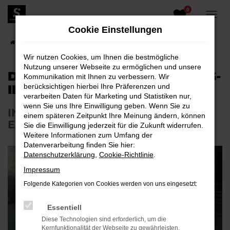
0
Zum
Hauptinhalt
Cookie Einstellungen
springen
Startseite
Unternehmen
Blog
Wir nutzen Cookies, um Ihnen die bestmögliche
Nutzung unserer Webseite zu ermöglichen und unsere
DER NEUE TOYOTA PRIUS PLUG-
Kommunikation mit Ihnen zu verbessern. Wir
IN HYBRID
berücksichtigen hierbei Ihre Präferenzen und
verarbeiten Daten für Marketing und Statistiken nur,
wenn Sie uns Ihre Einwilligung geben. Wenn Sie zu
INNOVATIV, DYNAMISCH UND
einem späteren Zeitpunkt Ihre Meinung ändern, können
EXTREM EFFIZIENT
Sie die Einwilligung jederzeit für die Zukunft widerrufen.
Weitere Informationen zum Umfang der
Datenverarbeitung finden Sie hier:
Datenschutzerklärung
,
Cookie-Richtlinie
.
Impressum
Folgende Kategorien von Cookies werden von uns eingesetzt:
Essentiell
Diese Technologien sind erforderlich, um die
Kernfunktionalität der Webseite zu gewährleisten.