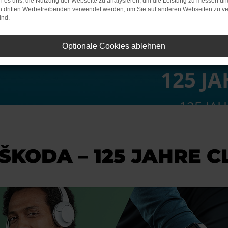
 es uns, die Nutzung der Webseite zu analysieren, um die Leistung zu messen u
on dritten Werbetreibenden verwendet werden, um Sie auf anderen Webseiten zu ve
ind.
Optionale Cookies ablehnen
125 J
125 JA
 ŠKODA – 125 JAHRE 