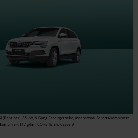
I (Benziner), 85 kW, 6-Gang Schaltgetriebe, innerorts/außerorts/kombiniert
 kombiniert 117 g/km. CO₂-Effizienzklasse B