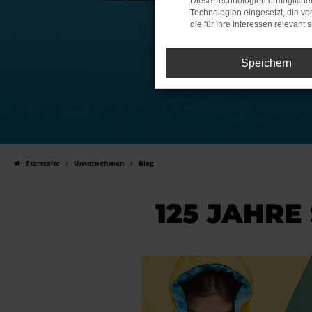
Diese Technologien ermöglichen
Technologien eingesetzt, die v
die für Ihre Interessen relevant s
Speichern
Startseite
Unternehmen
Blog
125 JAHRE