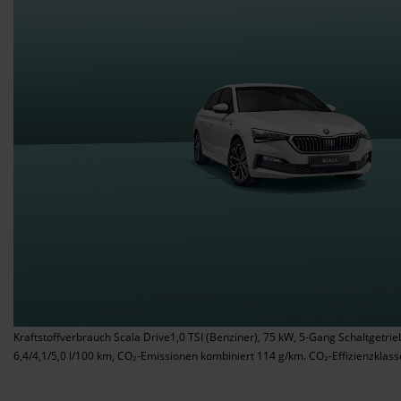
Kraftstoffverbrauch Scala Drive1,0 TSI (Benziner), 75 kW, 5-Gang Schaltgetrie
6,4/4,1/5,0 l/100 km, CO₂-Emissionen kombiniert 114 g/km. CO₂-Effizienzklass