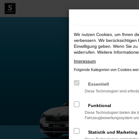
Zum
Hauptinhalt
springen
Wir nutzen Cookies, um Ihnen d
verbessern. Wir berücksichtigen 
Einwilligung geben. Wenn Sie zu 
widerrufen. Weitere Information
Impressum
Folgende Kategorien von Cookies werd
Essentiell
Diese Technologien sind erforde
Funktional
Diese Technologien bieten die b
Fahrzeugbewertungssystem und w
Statistik und Marketing