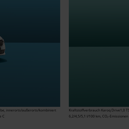
ebe, innerorts/außerorts/kombiniert
Kraftstoffverbrauch Karoq Drive1,0 TS
e C
6,2/4,5/5,1 l/100 km, CO₂-Emissionen