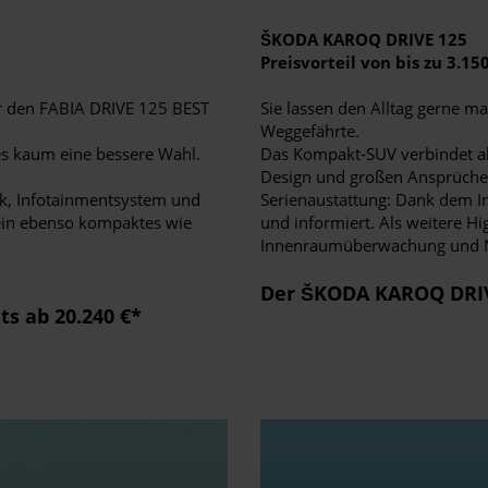
ŠKODA KAROQ DRIVE 125
Preisvorteil von bis zu 3.15
r den FABIA DRIVE 125 BEST
Sie lassen den Alltag gerne m
Weggefährte.
 es kaum eine bessere Wahl.
Das Kompakt-SUV verbindet al
Design und großen Ansprüchen
ik, Infotainmentsystem und
Serienaustattung: Dank dem In
 ein ebenso kompaktes wie
und informiert. Als weitere Hi
Innenraumüberwachung und N
Der ŠKODA KAROQ DRIVE
s ab 20.240 €*