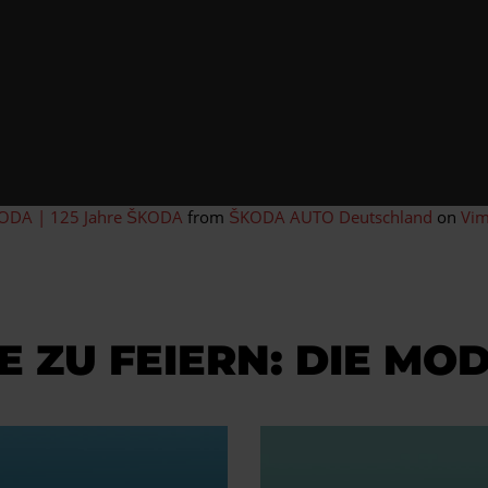
ODA | 125 Jahre ŠKODA
from
ŠKODA AUTO Deutschland
on
Vi
 ZU FEIERN: DIE MOD