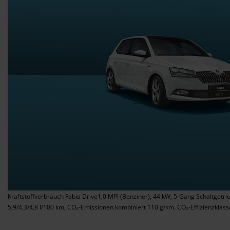
Kraftstoffverbrauch Fabia Drive1,0 MPI (Benziner), 44 kW, 5-Gang Schaltgetri
5,9/4,3/4,8 l/100 km, CO₂-Emissionen kombiniert 110 g/km. CO₂-Effizienzklass