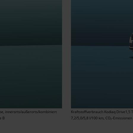
be, innerorts/außerorts/kombiniert
Kraftstoffverbrauch Kodiaq Drive1,5 
e B
7,2/5,0/5,8 l/100 km, CO₂-Emissionen