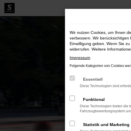
Zum
Hauptinhalt
springen
Wir nutzen Cookies, um Ihnen d
verbessern. Wir berücksichtigen 
Einwilligung geben. Wenn Sie zu 
widerrufen. Weitere Information
Impressum
Folgende Kategorien von Cookies werd
Essentiell
Diese Technologien sind erforde
Funktional
Diese Technologien bieten die b
Fahrzeugbewertungssystem und w
Statistik und Marketing