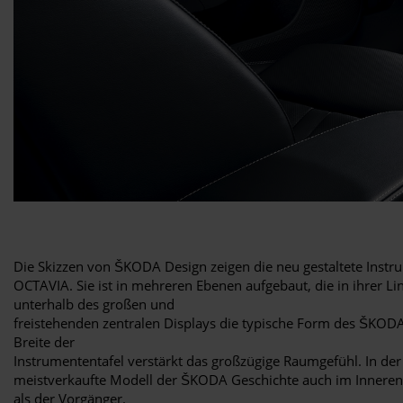
Die Skizzen von ŠKODA Design zeigen die neu gestaltete Instr
OCTAVIA. Sie ist in mehreren Ebenen aufgebaut, die in ihrer 
unterhalb des großen und
freistehenden zentralen Displays die typische Form des ŠKODA G
Breite der
Instrumententafel verstärkt das großzügige Raumgefühl. In der
meistverkaufte Modell der ŠKODA Geschichte auch im Inneren
als der Vorgänger.