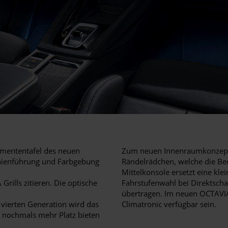
umententafel des neuen
Zum neuen Innenraumkonzept 
Linienführung und Farbgebung
Rändelrädchen, welche die Bedi
Mittelkonsole ersetzt eine kle
rills zitieren. Die optische
Fahrstufenwahl bei Direktschal
übertragen. Im neuen OCTAVI
 vierten Generation wird das
Climatronic verfügbar sein.
 nochmals mehr Platz bieten