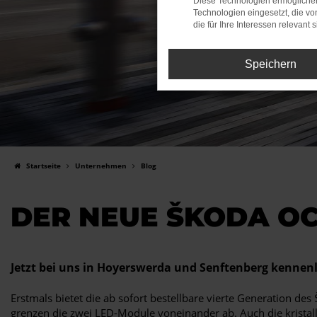
Diese Technologien ermöglichen
Technologien eingesetzt, die v
die für Ihre Interessen relevant s
Speichern
Startseite
Unternehmen
Blog
DER NEUE ŠKODA O
Jetzt bei uns in Hoyerswerda und Senftenberg kennen
Erstmals bietet die ab sofort bestellbare vierte Generation de
grenzen die zwei LED-Module voneinander ab. Auch die krista