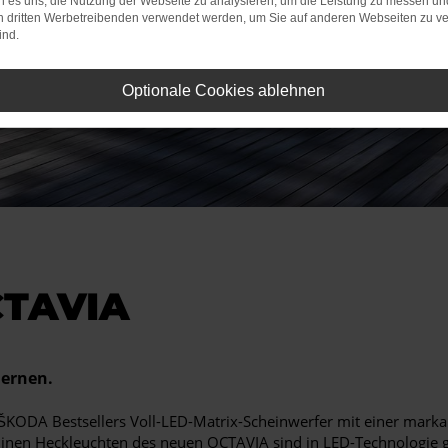
 es uns, die Nutzung der Webseite zu analysieren, um die Leistung zu messen u
on dritten Werbetreibenden verwendet werden, um Sie auf anderen Webseiten zu ve
ind.
Optionale Cookies ablehnen
CTAVIA
lernen.
s ŠKODA Bestsellers Voll-LED-Matrix-Scheinwerfer mit einer markan
llinen Heckleuchten des neuen OCTAVIA sind in LED-Technologie 