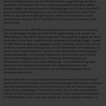
des Kraftstoffverbrauchs und der CO2-Emissionen, typgenehmigt. Ab dem 1.
September 2018 wird der WLTP den neuen europäischen Fahrzyklus (NEFZ)
ersetzen. Wegen der realistischeren Prüfbedingungen sind die nach dem WLTP
gemessenen Kraftstoffverbrauchs- und CO2- Emissionswerte in vielen Fällen
höher als die nach dem NEFZ gemessenen. Weitere Informationen zu den
Unterschieden zwischen WLTP und NEFZ finden Sie unter http://www.skoda-
auto.de/wltp.
Aktuell sind noch die NEFZ-Werte verpflichtend zu kommunizieren. Soweit es
sich um Neuwagen handelt, die nach WLTP typgenehmigt sind, werden die
NEFZ-Werte von den WLTP-Werten abgeleitet. Die zusätzliche Angabe der WLTP-
Werte kann bis zu deren verpflichtender Verwendung freiwillig erfolgen. Soweit
die NEFZ-Werte als Spannen angegeben werden, beziehen sie sich nicht auf ein
einzelnes, individuelles Fahrzeug und sind nicht Bestandteil des Angebotes. Sie
dienen allein Vergleichszwecken zwischen den verschiedenen Fahrzeugtypen.
Zusatzausstattungen und Zubehör (Anbauteile, Reifenformat, usw.) können
relevante Fahrzeugparameter, wie z. B. Gewicht, Rollwiderstand und
Aerodynamik verändern und neben Witterungs- und Verkehrsbedingungen
sowie dem individuellen Fahrverhalten den Kraftstoffverbrauch, den
Stromverbrauch, die CO2-Emissionen und die Fahrleistungswerte eines
Fahrzeugs beeinflussen.
Weitere Informationen zum offiziellen Kraftstoffverbrauch und den offiziellen
spezifischen CO2-Emissionen neuer Personenkraftwagen können dem ‚Leitfaden
über den Kraftstoffverbrauch, die CO2-Emissionen und den Stromverbrauch
neuer Personenkraftwagen’ entnommen werden, der an allen Verkaufsstellen
und bei der DAT Deutsche Automobil Treuhand GmbH, Hellmuth-Hirth-Straße 1,
D-73760 Ostfildern oder unter https://www.dat.de unentgeltlich erhältlich ist