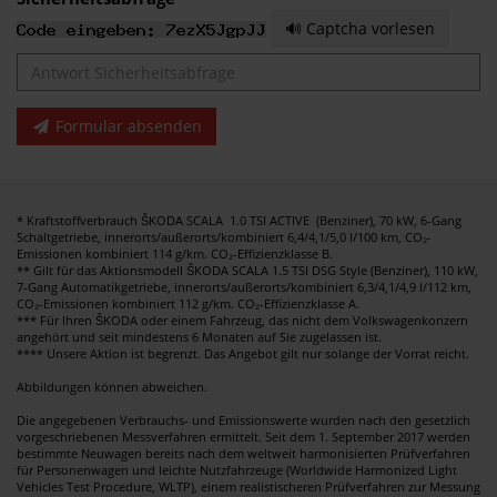
🔊 Captcha vorlesen
Formular absenden
* Kraftstoffverbrauch ŠKODA SCALA 1.0 TSI ACTIVE (Benziner), 70 kW, 6-Gang
Schaltgetriebe, innerorts/außerorts/kombiniert 6,4/4,1/5,0 l/100 km, CO₂-
Emissionen kombiniert 114 g/km. CO₂-Effizienzklasse B.
** Gilt für das Aktionsmodell ŠKODA SCALA 1.5 TSI DSG Style (Benziner), 110 kW,
7-Gang Automatikgetriebe, innerorts/außerorts/kombiniert 6,3/4,1/4,9 l/112 km,
CO₂-Emissionen kombiniert 112 g/km. CO₂-Effizienzklasse A.
*** Für Ihren ŠKODA oder einem Fahrzeug, das nicht dem Volkswagenkonzern
angehört und seit mindestens 6 Monaten auf Sie zugelassen ist.
**** Unsere Aktion ist begrenzt. Das Angebot gilt nur solange der Vorrat reicht.
Abbildungen können abweichen.
Die angegebenen Verbrauchs- und Emissionswerte wurden nach den gesetzlich
vorgeschriebenen Messverfahren ermittelt. Seit dem 1. September 2017 werden
bestimmte Neuwagen bereits nach dem weltweit harmonisierten Prüfverfahren
für Personenwagen und leichte Nutzfahrzeuge (Worldwide Harmonized Light
Vehicles Test Procedure, WLTP), einem realistischeren Prüfverfahren zur Messung