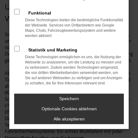
UNSERE ŠKODA SCALA
Funktional
WAHNSINNS WOCHEN
Diese Technologien bieten die bestmögliche Funktionalität
der Webseite. Services von Drittanbietern wie Google
Maps, Chats, Fahrzeugbewertungssystem und weitere
Sie erwarten von einem neuen ŠKODA modernste Technik,
werden aktiviert.
umfangreiche Sicherheitssysteme für Sie und Ihre Mitfahrer
sowie einen fairen Preis.
Statistik und Marketing
Deshalb haben unsere Verkaufsberater mit Hilfe einer streng
Diese Technologien ermöglichen es uns, die Nutzung der
geheimen Formel die SCALA Wahnsinns Wochen entwickelt.
Webseite zu analysieren, um die Leistung zu messen und
zu verbessern. Zudem werden Technologien eingesetzt,
Ab sofort gibt es bei uns den ŠKODA SCALA zum absoluten
die von dritten Werbetreibenden verwendet werden, um
Sie auf anderen Webseiten zu verfolgen und um Anzeigen
Tiefstpreis. Beispielsweise das Modell SCALA 1.0 TSI ACTIVE
zu schalten, die für Ihre Interessen relevant sind.
als Tageszulassung schon ab
16.490 €*
.
(Kraftstoffverbrauch (Benziner), 70 kW, 6-Gang
Schaltgetriebe, innerorts/außerorts/kombiniert 6,4/4,1/5,0
Speichern
l/100 km, CO₂-Emissionen kombiniert 114 g/km. CO₂-
Optionale Cookies ablehnen
Effizienzklasse B).
Der ŠKODA SCALA bietet emotionales Design, modernste
Alle akzeptieren
Technik in Sachen Connectivität und innovative
Fahrsicherheitssysteme. Ein echtes Multitalent mit jeder
Menge Platz für alles, was Sie bewegt.