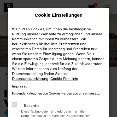
0
Zum
Hauptinhalt
Cookie Einstellungen
springen
Wir nutzen Cookies, um Ihnen die bestmögliche
Nutzung unserer Webseite zu ermöglichen und unsere
Kommunikation mit Ihnen zu verbessern. Wir
berücksichtigen hierbei Ihre Präferenzen und
verarbeiten Daten für Marketing und Statistiken nur,
wenn Sie uns Ihre Einwilligung geben. Wenn Sie zu
ŠKODA SCALA A
einem späteren Zeitpunkt Ihre Meinung ändern, können
Sie die Einwilligung jederzeit für die Zukunft widerrufen.
UNSERE WAHNSINNS 
Weitere Informationen zum Umfang der
Datenverarbeitung finden Sie hier:
Startseite
Unternehmen
Blog
Datenschutzerklärung
,
Cookie-Richtlinie
.
Impressum
IHR PREISVORTEIL
Folgende Kategorien von Cookies werden von uns eingesetzt:
VON BIS ZU
8.000
Essentiell
€**
Diese Technologien sind erforderlich, um die
Kernfunktionalität der Webseite zu gewährleisten.