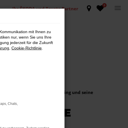
0
Ihr ŠKODA und Toyota Partner
 Kommunikation mit Ihnen zu
stiken nur, wenn Sie uns Ihre
ung jederzeit für die Zukunft
ärung
,
Cookie-Richtlinie
.
ntes Design, sein agiles Handling und seine
Maps, Chats,
YGO X PURE