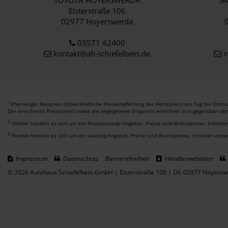
TOYOTA HOYERSWERDA
Š
Elsterstraße 106
02977 Hoyerswerda
03571 42400
kontakt@ah-schiefelbein.de
i
Ehemaliger Neupreis (Unverbindliche Preisempfehlung des Herstellers am Tag der Erstzu
1
Der errechnete Preisvorteil sowie die angegebene Ersparnis errechnet sich gegenüber de
2
Hierbei handelt es sich um ein Finanzierungs-Angebot. Preise sind Bruttopreise. Irrtüme
3
Hierbei handelt es sich um ein Leasing-Angebot. Preise sind Bruttopreise. Irrtümer vorb
Impressum
Datenschutz
Barrierefreiheit
Händlerwebsiten
© 2026 Autohaus Schiefelbein GmbH | Elsterstraße 106 | DE-02977 Hoyersw