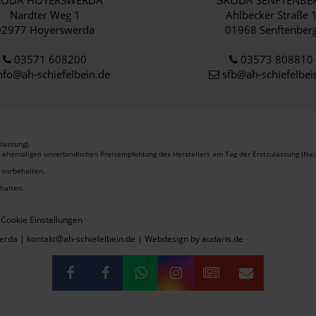
KODA HOYERSWERDA
ŠKODA SENFTENBE
Nardter Weg 1
Ahlbecker Straße 
02977 Hoyerswerda
01968 Senftenber
03571 608200
03573 808810
nfo
@ah-schiefelbein.de
sfb@ah-schiefelbei
lassung).
r ehemaligen unverbindlichen Preisempfehlung des Herstellers am Tag der Erstzulassung (Neu
r vorbehalten.
ehalten.
Cookie Einstellungen
erda | kontakt@ah-schiefelbein.de |
Webdesign by audaris.de