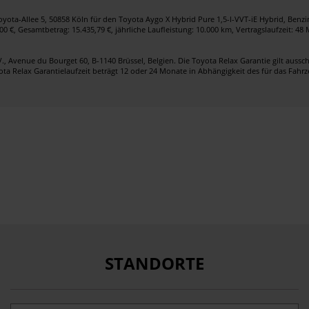
ota-Allee 5, 50858 Köln für den Toyota Aygo X Hybrid Pure 1,5-l-VVT-iE Hybrid, Benzi
00 €, Gesamtbetrag: 15.435,79 €, jährliche Laufleistung: 10.000 km, Vertragslaufzeit: 4
, Avenue du Bourget 60, B-1140 Brüssel, Belgien. Die Toyota Relax Garantie gilt aussch
ta Relax Garantielaufzeit beträgt 12 oder 24 Monate in Abhängigkeit des für das Fahrz
STANDORTE