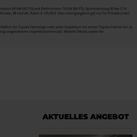
nmotor 68 kW (92 PS) und Elektromotor 59 kW (80 PS), Systemleistung 85 kw (116
8 Monate, 48 monatl. Raten à 145,00 €. Das Leasingangebot gilt nur für Privatkunden
ließlich für Toyota Fahrzeuge nach jeder Inspektion bei einem Toyota Partner bis zu
eug vorgesehenen Inspektionsintervalls. Weitere Details sowie die
AKTUELLES ANGEBOT