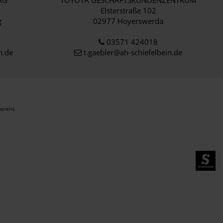
RG
TOYOTA GESCHÄFTSKUNDENZENTRUM
1
Elsterstraße 102
g
02977 Hoyerswerda
03571 424018
n.de
t.gaebler@ah-schiefelbein.de
preis).