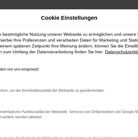
Cookie Einstellungen
ie bestmögliche Nutzung unserer Webseite zu ermöglichen und unsere
hierbei Ihre Präferenzen und verarbeiten Daten für Marketing und Stati
einem späteren Zeitpunkt Ihre Meinung ändern, können Sie die Einwillig
en zum Umfang der Datenverarbeitung finden Sie hier:
Datenschutzerkl
en von uns eingesetzt:
rlich, um die Kernfunktionalität der Webseite zu gewährleisten.
ealer Begleiter für die Stadt. Er besticht durch sein elega
ygo X live bei uns.
estmögliche Funktionalität der Webseite. Services von Drittanbietern wie Google 
TOYOTA A
eitere werden aktiviert.
Hohe Reichweite