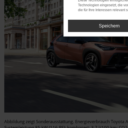
Diese Technologien ermöglichen
Technologien eingesetzt, die v
die für Ihre Interessen relevant s
Speichern
Abbildung zeigt Sonderausstattung. Energieverbrauch Toyota A
Systemleistung 85 kW (116 PS); kombiniert: 3,7 l/100 km; CO