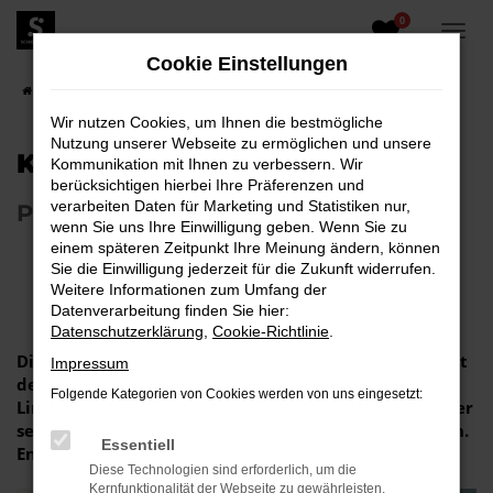
0
Zum
Hauptinhalt
Cookie Einstellungen
springen
Startseite
Unternehmen
Blog
Wir nutzen Cookies, um Ihnen die bestmögliche
Nutzung unserer Webseite zu ermöglichen und unsere
KAMIQ LEASING
Kommunikation mit Ihnen zu verbessern. Wir
berücksichtigen hierbei Ihre Präferenzen und
verarbeiten Daten für Marketing und Statistiken nur,
PRIVATLEASING
wenn Sie uns Ihre Einwilligung geben. Wenn Sie zu
einem späteren Zeitpunkt Ihre Meinung ändern, können
Sie die Einwilligung jederzeit für die Zukunft widerrufen.
Weitere Informationen zum Umfang der
Datenverarbeitung finden Sie hier:
Datenschutzerklärung
,
Cookie-Richtlinie
.
Dieser urbane SUV vereint alle Stärken eines SUVs mit
Impressum
dem charakteristischen Škoda Design, dynamischen
Folgende Kategorien von Cookies werden von uns eingesetzt:
Linien und markanten Kanten. Ideal für alle, die lieber
selbst Trends kreieren, statt ihnen hinterherzulaufen.
Essentiell
Entdecken Sie den Škoda Kamiq live bei uns.
Diese Technologien sind erforderlich, um die
Kernfunktionalität der Webseite zu gewährleisten.