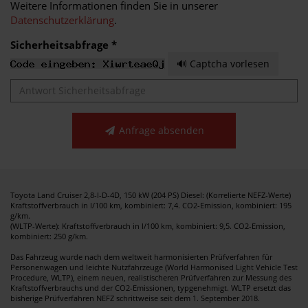
Weitere Informationen finden Sie in unserer
Datenschutzerklärung
.
Sicherheitsabfrage *
🔊 Captcha vorlesen
Anfrage absenden
Toyota Land Cruiser 2,8-l-D-4D, 150 kW (204 PS) Diesel: (Korrelierte NEFZ-Werte)
Kraftstoffverbrauch in l/100 km, kombiniert: 7,4. CO2-Emission, kombiniert: 195
g/km.
(WLTP-Werte): Kraftstoffverbrauch in l/100 km, kombiniert: 9,5. CO2-Emission,
kombiniert: 250 g/km.
Das Fahrzeug wurde nach dem weltweit harmonisierten Prüfverfahren für
Personenwagen und leichte Nutzfahrzeuge (World Harmonised Light Vehicle Test
Procedure, WLTP), einem neuen, realistischeren Prüfverfahren zur Messung des
Kraftstoffverbrauchs und der CO2-Emissionen, typgenehmigt. WLTP ersetzt das
bisherige Prüfverfahren NEFZ schrittweise seit dem 1. September 2018.