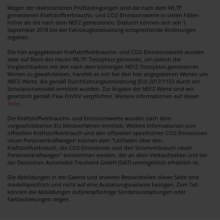
Wegen der realistischeren Prüfbedingungen sind die nach dem WLTP
gemessenen Kraftstoffverbrauchs- und CO2-Emissionswerte in vielen Fällen
höher als die nach dem NEFZ gemessenen. Dadurch können sich seit 1.
September 2018 bei der Fahrzeugbesteuerung entsprechende Änderungen
ergeben.
Die hier angegebenen Kraftstoffverbrauchs- und CO2-Emissionswerte wurden
zwar auf Basis des neuen WLTP-Testzyklus gemessen, um jedoch die
Vergleichbarkeit mit den nach dem bisherigen NEFZ-Testzyklus gemessenen
Werten zu gewährleisten, handelt es sich bei den hier angegebenen Werten um
NEFZ-Werte, die gemäß Durchführungsverordnung (EU) 2017/1153 durch ein
Simulationsmodell ermittelt wurden. Zur Angabe der NEFZ-Werte sind wir
gesetzlich gemäß Pkw-EnVKV verpflichtet. Weitere Informationen auf dieser
Seite.
Die Kraftstoffverbrauchs- und Emissionswerte wurden nach dem
vorgeschriebenen EU-Messverfahren ermittelt. Weitere Informationen zum
offiziellen Kraftstoffverbrauch und den offiziellen spezifischen CO2-Emissionen
neuer Personenkraftwagen können dem "Leitfaden über den
Kraftstoffverbrauch, die CO2-Emissionen und den Stromverbrauch neuer
Personenkraftwagen" entnommen werden, der an allen Verkaufstellen und bei
der Deutschen Automobil Treuhand GmbH (DAT) unentgeltlich erhältlich ist.
Die Abbildungen in der Galerie und anderen Bestandteilen dieser Seite sind
modellspezifisch und nicht auf eine Austattungsvariante bezogen. Zum Teil
können die Abbildungen aufpreispflichtige Sonderausstattungen oder
Farblackierungen zeigen.