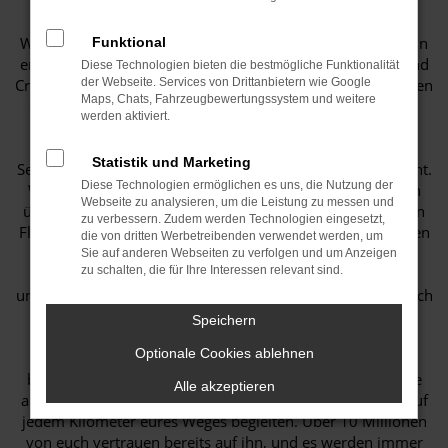
Wir von Toyota freuen uns, einen bedeutenden Meilenstein
Funktional
erreicht zu haben: über 10 Millionen verkaufte Toyota Land
Diese Technologien bieten die bestmögliche Funktionalität
Cruiser. Wir möchten unseren mehr als 10 Millionen Kunden
der Webseite. Services von Drittanbietern wie Google
Maps, Chats, Fahrzeugbewertungssystem und weitere
dafür danken, dass sie uns während der vergangenen 68
werden aktiviert.
Jahre auf unserer Reise begleitet haben.
Statistik und Marketing
Seit 1951 haben wir euch in jeden Winkel der Erde gebracht.
Diese Technologien ermöglichen es uns, die Nutzung der
Wir waren Teil legendärer Abenteuer und haben Grenzen
Webseite zu analysieren, um die Leistung zu messen und
überschritten. Nichts hat uns aufhalten können. Wir haben
zu verbessern. Zudem werden Technologien eingesetzt,
Flüsse durchquert und Hindernisse überwunden, vor denen
die von dritten Werbetreibenden verwendet werden, um
andere zurückgeschreckt wären. Dabei haben wir euch
Sie auf anderen Webseiten zu verfolgen und um Anzeigen
zu schalten, die für Ihre Interessen relevant sind.
durch extremste Klimabedingungen begleitet und die
unwirtlichsten Gegenden der Welt erobert. Und es geht noch
weiter.
Speichern
Optionale Cookies ablehnen
Denn es gibt noch so viele Herausforderungen zu
bewältigen, Entdeckungen zu machen und Abenteuer, die
Alle akzeptieren
auf uns warten. Und der Toyota Land Cruiser wird euch auf
jedem Kilometer eures Weges begleiten. Über 10 Millionen
von euch vertrauen bereits auf ihn, und es werden immer