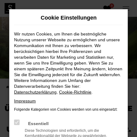
0
Zum
Hauptinhalt
Cookie Einstellungen
springen
Wir nutzen Cookies, um Ihnen die bestmögliche
Nutzung unserer Webseite zu ermöglichen und unsere
Kommunikation mit Ihnen zu verbessern. Wir
berücksichtigen hierbei Ihre Präferenzen und
verarbeiten Daten für Marketing und Statistiken nur,
wenn Sie uns Ihre Einwilligung geben. Wenn Sie zu
ABVERKAUF TOYOTA LAND CRUISER
einem späteren Zeitpunkt Ihre Meinung ändern, können
Sie die Einwilligung jederzeit für die Zukunft widerrufen.
AUF ZU NEUEN ABENTEUERN.
Weitere Informationen zum Umfang der
Datenverarbeitung finden Sie hier:
Startseite
Unternehmen
Blog
Datenschutzerklärung
,
Cookie-Richtlinie
.
Impressum
ÜBER 10 MILLIONEN VERKAUFTE
Folgende Kategorien von Cookies werden von uns eingesetzt:
TOYOTA LAND CRUISER...
Essentiell
UND ES WERDEN IMMER MEHR.
Diese Technologien sind erforderlich, um die
Kernfunktionalität der Webseite zu gewährleisten.