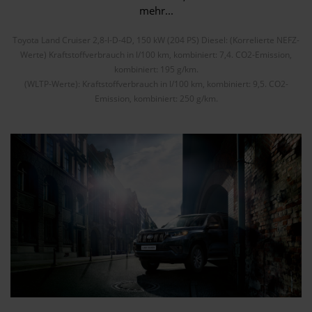
mehr...
Toyota Land Cruiser 2,8-l-D-4D, 150 kW (204 PS) Diesel: (Korrelierte NEFZ-
Werte) Kraftstoffverbrauch in l/100 km, kombiniert: 7,4. CO2-Emission,
kombiniert: 195 g/km.
(WLTP-Werte): Kraftstoffverbrauch in l/100 km, kombiniert: 9,5. CO2-
Emission, kombiniert: 250 g/km.