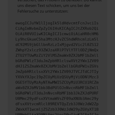
uns diesen Text schicken, um uns bei der
Fehlersuche zu unterstützen:
ewogICJuYW1lIjogIk5ldHdvcmtFcnJvciIs
CiAgImNvbmZpZyI6IHsKICAgICJtZXRob2Qi
OiAiR0VUIiwKICAgICJ1cmwiOiAiaHR0cHM6
Ly9hcGkueC5ha3MtcHJvZC5hdWRhcmlzLm5l
dC92MS9jbGllbnRzLzIxMjgvd2Vic2l0ZS12
ZWhpY2xlcz93ZWJzaXRlPTVlYTFlODZjNmQx
ZTU2YTUwMzZiY2VlMSZmaWx0ZXJbMF1bZmll
bGRdPWlzT3duJmZpbHRlclswXVt2YWx1ZV09
dHJ1ZSZmaWx0ZXJbMV1bZmllbGRdPW1vZGVs
JmZpbHRlclsxXVt2YWx1ZV09JTVCJTdCJTIy
YXVkYXJpc19pZCUyMiUzQSUyMjViODNlMzc3
OGE5YTUyMzAyNTAwMWI5ZCUyMiU3RCU1RCZm
aWx0ZXJbMV1bb3BdPUlOJnNvcnRbMF1bZmll
bGRdPWlzT3duJnNvcnRbMF1bb3JkZXJdPURF
U0Mmc29ydFsxXVtmaWVsZF09aXNUb3Amc29y
dFsxXVtvcmRlcl09REVTQyZzb3J0WzJdW2Zp
ZWxkXT1wcmljZSZzb3J0WzJdW29yZGVyXT1B
U0MmbGltaXQ9MjAmc2tpcD0wIiwKICAgICJo