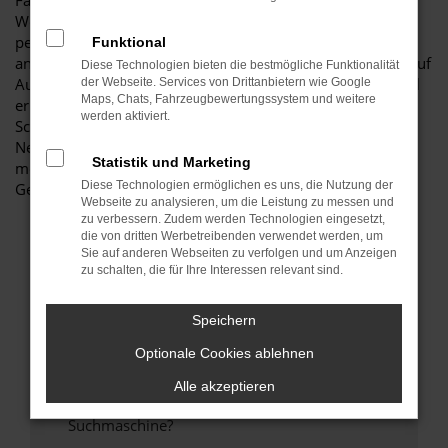
Fahrzeug für diese Stadt. Einerseits sind Sie dank der
Wendigkeit und der sparsamen und effizienten Motoren
perfekt auf den Stadtverkehr von Weißwasser eingerichtet,
Funktional
andererseits ist der Toyota Aygo jedoch auch für Fahrten auf
Diese Technologien bieten die bestmögliche Funktionalität
Autobahn oder Landstraße geeignet. Das vielseitige Modell
der Webseite. Services von Drittanbietern wie Google
Maps, Chats, Fahrzeugbewertungssystem und weitere
erhalten Sie als Kunde aus Weißwasser im Autohaus
werden aktiviert.
Schiefelbein. Wir bieten Ihnen den Toyota Aygo sowohl als
Neuwagen als auch als Tageszulassung. Wer noch etwas
Statistik und Marketing
mehr sparen möchte, entscheidet sich für ein
Diese Technologien ermöglichen es uns, die Nutzung der
Gebrauchtfahrzeug oder einen Jahreswagen.
Webseite zu analysieren, um die Leistung zu messen und
zu verbessern. Zudem werden Technologien eingesetzt,
die von dritten Werbetreibenden verwendet werden, um
FEHLER: NETWORK ERROR
Sie auf anderen Webseiten zu verfolgen und um Anzeigen
zu schalten, die für Ihre Interessen relevant sind.
Beim Laden ist ein Fehler aufgetreten.
Hier sind ein paar Tipps, die dir helfen können:
Speichern
Optionale Cookies ablehnen
Überprüfe deine Firewall und deine
Internetverbindung.
Alle akzeptieren
Laden andere Webseiten, zum Beispiel deine
Suchmaschine?