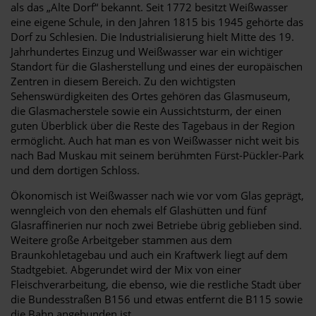
als das „Alte Dorf“ bekannt. Seit 1772 besitzt Weißwasser
eine eigene Schule, in den Jahren 1815 bis 1945 gehörte das
Dorf zu Schlesien. Die Industrialisierung hielt Mitte des 19.
Jahrhundertes Einzug und Weißwasser war ein wichtiger
Standort für die Glasherstellung und eines der europäischen
Zentren in diesem Bereich. Zu den wichtigsten
Sehenswürdigkeiten des Ortes gehören das Glasmuseum,
die Glasmacherstele sowie ein Aussichtsturm, der einen
guten Überblick über die Reste des Tagebaus in der Region
ermöglicht. Auch hat man es von Weißwasser nicht weit bis
nach Bad Muskau mit seinem berühmten Fürst-Pückler-Park
und dem dortigen Schloss.
Ökonomisch ist Weißwasser nach wie vor vom Glas geprägt,
wenngleich von den ehemals elf Glashütten und fünf
Glasraffinerien nur noch zwei Betriebe übrig geblieben sind.
Weitere große Arbeitgeber stammen aus dem
Braunkohletagebau und auch ein Kraftwerk liegt auf dem
Stadtgebiet. Abgerundet wird der Mix von einer
Fleischverarbeitung, die ebenso, wie die restliche Stadt über
die Bundesstraßen B156 und etwas entfernt die B115 sowie
die Bahn angebunden ist.