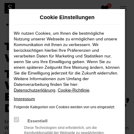
0
Zum
Hauptinhalt
Cookie Einstellungen
springen
Startseite
Weißwasser
Toyota
Toyota Aygo für Weißwasser
Wir nutzen Cookies, um Ihnen die bestmögliche
Nutzung unserer Webseite zu ermöglichen und unsere
TOYOTA AYGO FÜR
Kommunikation mit Ihnen zu verbessern. Wir
berücksichtigen hierbei Ihre Präferenzen und
WEISSWASSER
verarbeiten Daten für Marketing und Statistiken nur,
wenn Sie uns Ihre Einwilligung geben. Wenn Sie zu
einem späteren Zeitpunkt Ihre Meinung ändern, können
TOYOTA AYGO FÜR
Sie die Einwilligung jederzeit für die Zukunft widerrufen.
Weitere Informationen zum Umfang der
WEISSWASSER E
Datenverarbeitung finden Sie hier:
Datenschutzerklärung
,
Cookie-Richtlinie
.
INE KOMBINATION, D
Impressum
IE EINFACH PASST
Folgende Kategorien von Cookies werden von uns eingesetzt:
Endlich angekommen: mit einem Toyota Aygo in
Essentiell
Weißwasser machen Sie alles richtig und sitzen im perfekten
Diese Technologien sind erforderlich, um die
Kernfunktionalität der Webseite zu gewährleisten.