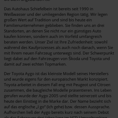
Das Autohaus Schiefelbein ist bereits seit 1990 in
Weißwasser und der umliegenden Region tätig. Wir legen
großen Wert auf Tradition und sind bis heute ein
Familienunternehmen geblieben. Sie finden uns an drei
Standorten, an denen Sie nicht nur ein günstiges Auto
kaufen können, sondern auch im Vorfeld umfangreich
beraten werden. Unser Ziel ist Ihre Zufriedenheit: sowohl
während des Kaufprozesses als auch noch danach, wenn Sie
mit Ihrem neuen Fahrzeug unterwegs sind. Der Schwerpunkt
liegt dabei auf den Fahrzeugen von Škoda und Toyota und
damit auf zwei echten Topmarken.
Der Toyota Aygo ist das kleinste Modell seines Herstellers
und wurde eigens für den europäischen Markt konzipiert.
Toyota arbeitet in diesem Fall eng mit Peugeot und Citroen
zusammen, die baugleiche Modelle präsentieren. Ins Leben
gerufen wurde der Aygo 2005 und stellte seinerzeit und bis
heute den Einstieg in die Marke dar. Der Name bezieht sich
auf das englische „I go“ (Ich gehe) bzw. dessen Aussprache.
Aufhorchen ließ der Aygo bereits kurz nach seinem Debüt
als das Fahrzeuge drei Jahre lang im VCD-Umweltranking