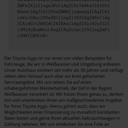
ZWFkZXJzIjoge30sCiAgICAiYm9keSI6IG51
bGwsCiAgICAiZXhwZWN0IjogewogICAgICAi
cmVzcG9uc2VUeXBlIjogIiIKICAgIH0sCiAg
ICAidGltZW91dCI6IDAsCiAgICAicHJvZ3Jl
c3MiOiBudWxsLAogICAgInJpc2t5IjogZmFs
c2UKICB9Cn0=
Der Toyota Aygo ist nur eines von vielen Beispielen für
Fahrzeuge, die wir in Weißwasser und Umgebung anbieten.
Unser Autohaus existiert seit mehr als 30 Jahren und verfügt
neben dem Verkauf auch über ein breit gefächertes
Serviceangebot. Mit uns setzen Sie auf einen
inhabergeführten Meisterbetrieb, der tief in der Region
Weißwasser verankert ist. Wir hören Ihnen genau zu, denken
mit und unterbreiten Ihnen ein maßgeschneidertes Angebot
für Ihren Toyota Aygo. Hierzu gehört auch, dass wir
Möglichkeiten einer Finanzierung zu monatlich konstanten
Raten bieten und gerne Ihren aktuellen Gebrauchtwagen in
Zahlung nehmen. Mit uns entdecken Sie eine Fülle an