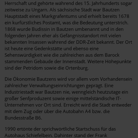
Herrschaft und gehörte während des 15. Jahrhunderts sogar
zeitweise zu Ungarn. Als sächsische Stadt war Bautzen
Hauptstadt eines Markgrafentums und erhielt bereits 1678
ein kurfürstliches Postamt, was die Bedeutung unterstrich.
1868 wurde Budissin in Bautzen umbenannt und in den
folgenden Jahren eher als Gefängnisstandort mit vielen
bekannten Insassen während der DDR-Zeit bekannt. Der Ort
ist heute eine Gedenkstätte und ebenso eine
Sehenswürdigkeit wie die zahlreichen aus dem Barock
stammenden Gebäude der Innenstadt. Weitere Höhepunkte
sind der Petridom sowie die Ortenburg.
Die Ökonomie Bautzens wird vor allem vom Vorhandensein
zahlreicher Verwaltungseinrichtungen geprägt. Eine
Industriestadt war Bautzen nie, wenngleich heutzutage ein
großer Senfproduzent sowie einige mittelständische IT-
Unternehmen vor Ort sind. Erreicht wird die Stadt entweder
mit dem Zug oder über die Autobahn A4 bzw. die
Bundesstraße B6.
1990 ertönte der sprichwörtliche Startschuss für das
Autohaus Schiefelbein. Dahinter stand der Frank