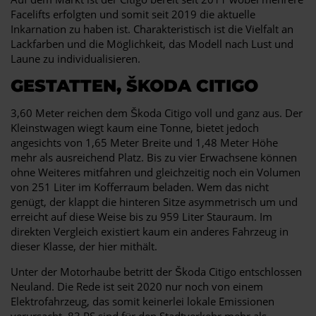
Facelifts erfolgten und somit seit 2019 die aktuelle
Inkarnation zu haben ist. Charakteristisch ist die Vielfalt an
Lackfarben und die Möglichkeit, das Modell nach Lust und
Laune zu individualisieren.
GESTATTEN, ŠKODA CITIGO
3,60 Meter reichen dem Škoda Citigo voll und ganz aus. Der
Kleinstwagen wiegt kaum eine Tonne, bietet jedoch
angesichts von 1,65 Meter Breite und 1,48 Meter Höhe
mehr als ausreichend Platz. Bis zu vier Erwachsene können
ohne Weiteres mitfahren und gleichzeitig noch ein Volumen
von 251 Liter im Kofferraum beladen. Wem das nicht
genügt, der klappt die hinteren Sitze asymmetrisch um und
erreicht auf diese Weise bis zu 959 Liter Stauraum. Im
direkten Vergleich existiert kaum ein anderes Fahrzeug in
dieser Klasse, der hier mithält.
Unter der Motorhaube betritt der Škoda Citigo entschlossen
Neuland. Die Rede ist seit 2020 nur noch von einem
Elektrofahrzeug, das somit keinerlei lokale Emissionen
verursacht. 83 PS sind für den Stadtverkehr mehr als