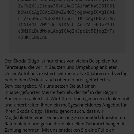
ZWFkZXJzIjoge30sCiAgICAiYm9keSI6IG51
bGwsCiAgICAiZXhwZWN0IjogewogICAgICAi
cmVzcG9uc2VUeXBlIjogIiIKICAgIH0sCiAg
ICAidGltZW91dCI6IDAsCiAgICAicHJvZ3Jl
c3MiOiBudWxsLAogICAgInJpc2t5IjogZmFs
c2UKICB9Cn0=
Der Škoda Citigo ist nur eines von vielen Beispielen für
Fahrzeuge, die wir in Bautzen und Umgebung anbieten.
Unser Autohaus existiert seit mehr als 30 Jahren und verfügt
neben dem Verkauf auch über ein breit gefächertes
Serviceangebot. Mit uns setzen Sie auf einen
inhabergeführten Meisterbetrieb, der tief in der Region
Bautzen verankert ist. Wir hören Ihnen genau zu, denken mit
und unterbreiten Ihnen ein maßgeschneidertes Angebot für
Ihren Škoda Citigo. Hierzu gehört auch, dass wir
Möglichkeiten einer Finanzierung zu monatlich konstanten
Raten bieten und gerne Ihren aktuellen Gebrauchtwagen in
Zahlung nehmen. Mit uns entdecken Sie eine Fülle an