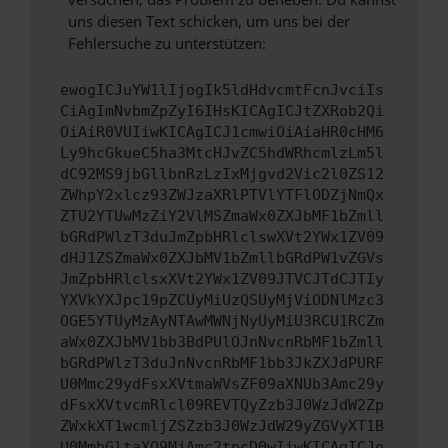
uns diesen Text schicken, um uns bei der
Fehlersuche zu unterstützen:
ewogICJuYW1lIjogIk5ldHdvcmtFcnJvciIs
CiAgImNvbmZpZyI6IHsKICAgICJtZXRob2Qi
OiAiR0VUIiwKICAgICJ1cmwiOiAiaHR0cHM6
Ly9hcGkueC5ha3MtcHJvZC5hdWRhcmlzLm5l
dC92MS9jbGllbnRzLzIxMjgvd2Vic2l0ZS12
ZWhpY2xlcz93ZWJzaXRlPTVlYTFlODZjNmQx
ZTU2YTUwMzZiY2VlMSZmaWx0ZXJbMF1bZmll
bGRdPWlzT3duJmZpbHRlclswXVt2YWx1ZV09
dHJ1ZSZmaWx0ZXJbMV1bZmllbGRdPW1vZGVs
JmZpbHRlclsxXVt2YWx1ZV09JTVCJTdCJTIy
YXVkYXJpc19pZCUyMiUzQSUyMjViODNlMzc3
OGE5YTUyMzAyNTAwMWNjNyUyMiU3RCU1RCZm
aWx0ZXJbMV1bb3BdPUlOJnNvcnRbMF1bZmll
bGRdPWlzT3duJnNvcnRbMF1bb3JkZXJdPURF
U0Mmc29ydFsxXVtmaWVsZF09aXNUb3Amc29y
dFsxXVtvcmRlcl09REVTQyZzb3J0WzJdW2Zp
ZWxkXT1wcmljZSZzb3J0WzJdW29yZGVyXT1B
U0MmbGltaXQ9MjAmc2tpcD0wIiwKICAgICJo