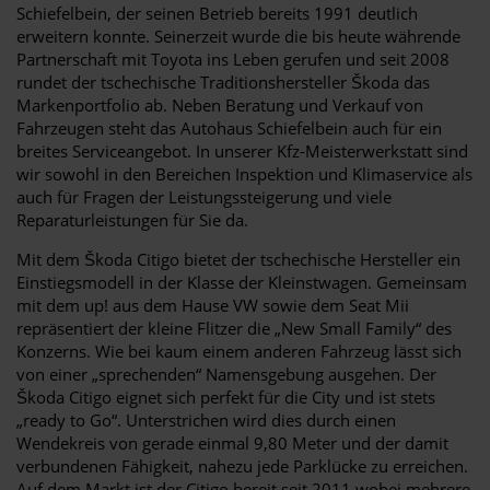
Schiefelbein, der seinen Betrieb bereits 1991 deutlich
erweitern konnte. Seinerzeit wurde die bis heute währende
Partnerschaft mit Toyota ins Leben gerufen und seit 2008
rundet der tschechische Traditionshersteller Škoda das
Markenportfolio ab. Neben Beratung und Verkauf von
Fahrzeugen steht das Autohaus Schiefelbein auch für ein
breites Serviceangebot. In unserer Kfz-Meisterwerkstatt sind
wir sowohl in den Bereichen Inspektion und Klimaservice als
auch für Fragen der Leistungssteigerung und viele
Reparaturleistungen für Sie da.
Mit dem Škoda Citigo bietet der tschechische Hersteller ein
Einstiegsmodell in der Klasse der Kleinstwagen. Gemeinsam
mit dem up! aus dem Hause VW sowie dem Seat Mii
repräsentiert der kleine Flitzer die „New Small Family“ des
Konzerns. Wie bei kaum einem anderen Fahrzeug lässt sich
von einer „sprechenden“ Namensgebung ausgehen. Der
Škoda Citigo eignet sich perfekt für die City und ist stets
„ready to Go“. Unterstrichen wird dies durch einen
Wendekreis von gerade einmal 9,80 Meter und der damit
verbundenen Fähigkeit, nahezu jede Parklücke zu erreichen.
Auf dem Markt ist der Citigo bereit seit 2011 wobei mehrere