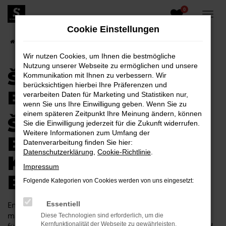
0
Zum
Hauptinhalt
Cookie Einstellungen
springen
Startseite
Bautzen
Škoda
Škoda Citigo für Bautzen
Wir nutzen Cookies, um Ihnen die bestmögliche
Nutzung unserer Webseite zu ermöglichen und unsere
ŠKODA CITIGO FÜR
Kommunikation mit Ihnen zu verbessern. Wir
berücksichtigen hierbei Ihre Präferenzen und
BAUTZEN
verarbeiten Daten für Marketing und Statistiken nur,
wenn Sie uns Ihre Einwilligung geben. Wenn Sie zu
einem späteren Zeitpunkt Ihre Meinung ändern, können
ŠKODA CITIGO FÜR
Sie die Einwilligung jederzeit für die Zukunft widerrufen.
Weitere Informationen zum Umfang der
BAUTZEN EINE
Datenverarbeitung finden Sie hier:
Datenschutzerklärung
,
Cookie-Richtlinie
.
KOMBINATION, DIE
Impressum
EINFACH PASST
Folgende Kategorien von Cookies werden von uns eingesetzt:
Endlich angekommen: mit einem Škoda Citigo in Bautzen
Essentiell
machen Sie alles richtig und sitzen im perfekten Fahrzeug
Diese Technologien sind erforderlich, um die
Kernfunktionalität der Webseite zu gewährleisten.