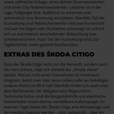
sowie zahlreiche Airbags, einen aktiven Bremsassistenten
und einen City-Notbremsassistenten. Letzterer ist in der
Lage, Fußgänger bzw. Radfahrer zu erkennen und
automatisch eine Bremsung einzuleiten. Ebenfalls Teil der
Ausstattung sind Nebelscheinwerfer inklusive Kurvenlicht
und wer bei Regen oder Dunkelheit unterwegs ist, erfreut
sich an automatisch einschaltender Beleuchtung bzw.
Scheibenwischern. Auch Teil der Ausstattung sind LED-
Tagfahrlichter sowie getönte Rückleuchten.
EXTRAS DES ŠKODA CITIGO
Dass der Škoda Citigo nicht nur die Vernunft, sondern auch
das Herz erfreut, zeigt sich anhand der „Simply clever“
Details. Warum nicht einen Fotorahmen im Innenraum
integriert, damit man stets seine Lieben (oder ein beliebiges
anderes Motiv) im Blick hat? Ebenfalls findet sich auch unter
dem Beifahrersitz der obligatorische Regenschirm.
Technische Extras sind die Berganfahrhilfe und elektrische
Fensterheber sowie ebenso verstellbare Außenspiegel. An
warmen Tagen bietet der Škoda Citigo eine Klimaanlage und
die meisten Features werden – ganz zeitgemäß – über ein