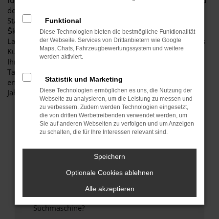
für diese Stadt. Einerseits sind Sie dank der Wendigkeit und
der sparsamen und effizienten Motoren perfekt auf den
Stadtverkehr von Bautzen eingerichtet, andererseits ist der
Funktional
Škoda Citigo jedoch auch für Fahrten auf Autobahn oder
Diese Technologien bieten die bestmögliche Funktionalität
Landstraße geeignet. Das vielseitige Modell erhalten Sie als
der Webseite. Services von Drittanbietern wie Google
Maps, Chats, Fahrzeugbewertungssystem und weitere
Kunde aus Bautzen im Autohaus Schiefelbein. Wir bieten
werden aktiviert.
Ihnen den Škoda Citigo sowohl als Neuwagen als auch als
Tageszulassung. Wer noch etwas mehr sparen möchte,
Statistik und Marketing
entscheidet sich für ein Gebrauchtfahrzeug oder einen
Diese Technologien ermöglichen es uns, die Nutzung der
Jahreswagen.
Webseite zu analysieren, um die Leistung zu messen und
zu verbessern. Zudem werden Technologien eingesetzt,
die von dritten Werbetreibenden verwendet werden, um
FEHLER: NETWORK ERROR
Sie auf anderen Webseiten zu verfolgen und um Anzeigen
zu schalten, die für Ihre Interessen relevant sind.
Beim Laden ist ein Fehler aufgetreten.
Hier sind ein paar Tipps, die dir helfen können:
Speichern
Optionale Cookies ablehnen
Überprüfe deine Firewall und deine
Internetverbindung.
Alle akzeptieren
Laden andere Webseiten, zum Beispiel deine
Suchmaschine?