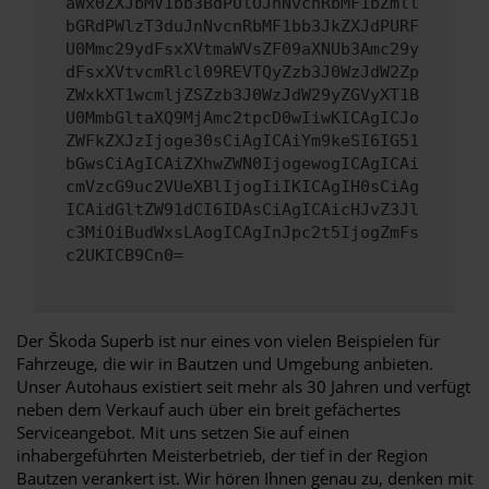
aWx0ZXJbMV1bb3BdPUlOJnNvcnRbMF1bZmll
bGRdPWlzT3duJnNvcnRbMF1bb3JkZXJdPURF
U0Mmc29ydFsxXVtmaWVsZF09aXNUb3Amc29y
dFsxXVtvcmRlcl09REVTQyZzb3J0WzJdW2Zp
ZWxkXT1wcmljZSZzb3J0WzJdW29yZGVyXT1B
U0MmbGltaXQ9MjAmc2tpcD0wIiwKICAgICJo
ZWFkZXJzIjoge30sCiAgICAiYm9keSI6IG51
bGwsCiAgICAiZXhwZWN0IjogewogICAgICAi
cmVzcG9uc2VUeXBlIjogIiIKICAgIH0sCiAg
ICAidGltZW91dCI6IDAsCiAgICAicHJvZ3Jl
c3MiOiBudWxsLAogICAgInJpc2t5IjogZmFs
c2UKICB9Cn0=
Der Škoda Superb ist nur eines von vielen Beispielen für
Fahrzeuge, die wir in Bautzen und Umgebung anbieten.
Unser Autohaus existiert seit mehr als 30 Jahren und verfügt
neben dem Verkauf auch über ein breit gefächertes
Serviceangebot. Mit uns setzen Sie auf einen
inhabergeführten Meisterbetrieb, der tief in der Region
Bautzen verankert ist. Wir hören Ihnen genau zu, denken mit