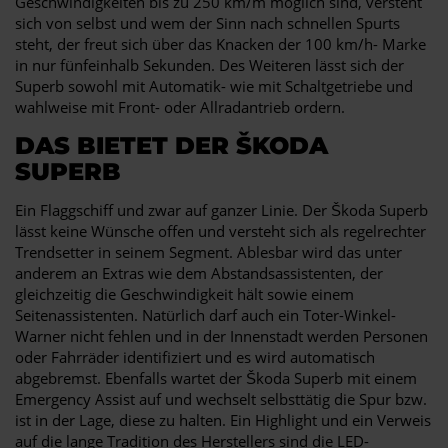
Geschwindigkeiten bis zu 250 km/m möglich sind, versteht
sich von selbst und wem der Sinn nach schnellen Spurts
steht, der freut sich über das Knacken der 100 km/h- Marke
in nur fünfeinhalb Sekunden. Des Weiteren lässt sich der
Superb sowohl mit Automatik- wie mit Schaltgetriebe und
wahlweise mit Front- oder Allradantrieb ordern.
DAS BIETET DER ŠKODA
SUPERB
Ein Flaggschiff und zwar auf ganzer Linie. Der Škoda Superb
lässt keine Wünsche offen und versteht sich als regelrechter
Trendsetter in seinem Segment. Ablesbar wird das unter
anderem an Extras wie dem Abstandsassistenten, der
gleichzeitig die Geschwindigkeit hält sowie einem
Seitenassistenten. Natürlich darf auch ein Toter-Winkel-
Warner nicht fehlen und in der Innenstadt werden Personen
oder Fahrräder identifiziert und es wird automatisch
abgebremst. Ebenfalls wartet der Škoda Superb mit einem
Emergency Assist auf und wechselt selbsttätig die Spur bzw.
ist in der Lage, diese zu halten. Ein Highlight und ein Verweis
auf die lange Tradition des Herstellers sind die LED-