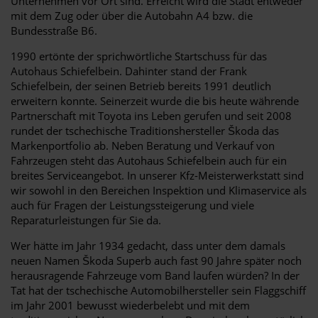
Unternehmen vor Ort sind. Erreicht wird die Stadt entweder
mit dem Zug oder über die Autobahn A4 bzw. die
Bundesstraße B6.
1990 ertönte der sprichwörtliche Startschuss für das
Autohaus Schiefelbein. Dahinter stand der Frank
Schiefelbein, der seinen Betrieb bereits 1991 deutlich
erweitern konnte. Seinerzeit wurde die bis heute währende
Partnerschaft mit Toyota ins Leben gerufen und seit 2008
rundet der tschechische Traditionshersteller Škoda das
Markenportfolio ab. Neben Beratung und Verkauf von
Fahrzeugen steht das Autohaus Schiefelbein auch für ein
breites Serviceangebot. In unserer Kfz-Meisterwerkstatt sind
wir sowohl in den Bereichen Inspektion und Klimaservice als
auch für Fragen der Leistungssteigerung und viele
Reparaturleistungen für Sie da.
Wer hätte im Jahr 1934 gedacht, dass unter dem damals
neuen Namen Škoda Superb auch fast 90 Jahre später noch
herausragende Fahrzeuge vom Band laufen würden? In der
Tat hat der tschechische Automobilhersteller sein Flaggschiff
im Jahr 2001 bewusst wiederbelebt und mit dem