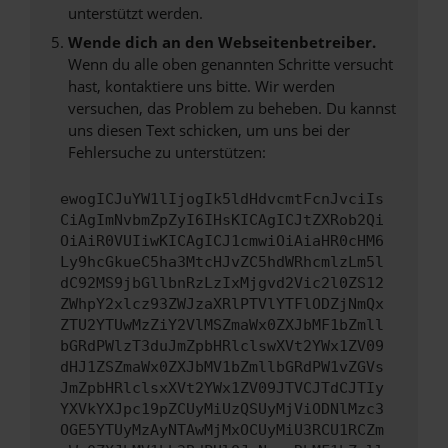
unterstützt werden.
Wende dich an den Webseitenbetreiber.
Wenn du alle oben genannten Schritte versucht
hast, kontaktiere uns bitte. Wir werden
versuchen, das Problem zu beheben. Du kannst
uns diesen Text schicken, um uns bei der
Fehlersuche zu unterstützen:
ewogICJuYW1lIjogIk5ldHdvcmtFcnJvciIs
CiAgImNvbmZpZyI6IHsKICAgICJtZXRob2Qi
OiAiR0VUIiwKICAgICJ1cmwiOiAiaHR0cHM6
Ly9hcGkueC5ha3MtcHJvZC5hdWRhcmlzLm5l
dC92MS9jbGllbnRzLzIxMjgvd2Vic2l0ZS12
ZWhpY2xlcz93ZWJzaXRlPTVlYTFlODZjNmQx
ZTU2YTUwMzZiY2VlMSZmaWx0ZXJbMF1bZmll
bGRdPWlzT3duJmZpbHRlclswXVt2YWx1ZV09
dHJ1ZSZmaWx0ZXJbMV1bZmllbGRdPW1vZGVs
JmZpbHRlclsxXVt2YWx1ZV09JTVCJTdCJTIy
YXVkYXJpc19pZCUyMiUzQSUyMjViODNlMzc3
OGE5YTUyMzAyNTAwMjMxOCUyMiU3RCU1RCZm