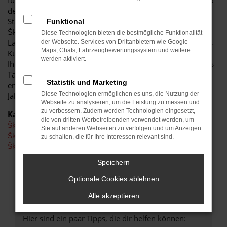
für diese Stadt. Einerseits sind Sie dank der Wendigkeit und
der sparsamen und effizienten Motoren perfekt auf den
Stadtverkehr von Bautzen eingerichtet, andererseits ist der
Funktional
Škoda Superb jedoch auch für Fahrten auf Autobahn oder
Diese Technologien bieten die bestmögliche Funktionalität
Landstraße geeignet. Das vielseitige Modell erhalten Sie als
der Webseite. Services von Drittanbietern wie Google
Maps, Chats, Fahrzeugbewertungssystem und weitere
Kunde aus Bautzen im Autohaus Schiefelbein. Wir bieten
werden aktiviert.
Ihnen den Škoda Superb sowohl als Neuwagen als auch als
Tageszulassung. Wer noch etwas mehr sparen möchte,
Statistik und Marketing
entscheidet sich für ein Gebrauchtfahrzeug oder einen
Diese Technologien ermöglichen es uns, die Nutzung der
Jahreswagen.
Webseite zu analysieren, um die Leistung zu messen und
zu verbessern. Zudem werden Technologien eingesetzt,
Kategorie
die von dritten Werbetreibenden verwendet werden, um
Škoda Superb Neuwagen Bautzen
Sie auf anderen Webseiten zu verfolgen und um Anzeigen
Škoda Superb Bautzen
zu schalten, die für Ihre Interessen relevant sind.
Škoda Superb Gebrauchtwagen Bautzen
Speichern
Optionale Cookies ablehnen
FEHLER: NETWORK ERROR
Alle akzeptieren
Beim Laden ist ein Fehler aufgetreten.
Hier sind ein paar Tipps, die dir helfen können: