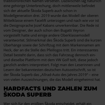
traditionsreichen Namen versehen. Dazwischen lag natürlich
eine gehörige Unterbrechung, doch mittlerweile befindet
sich der aktuelle Škoda Superb auch schon in
Modellgeneration drei. 2019 wurde das Modell der oberen
Mittelklasse einem Facelift unterzogen und nach wie vor ist
die Designsprache Jozef Kabans unverkennbar. Die Rede ist
vom Designer, der auch schon den Bugatti Veyron
vorgestellt hatte und einige andere Oberklassemodell
verantwortet. Stilmerkmal des Škoda Superb sind die kurzen
Überhänge sowie der Schriftzug mit dem Markennamen am
Heck, der an die Stelle des Pfeillogos tritt. Ein interessantes
Detail besteht darin, dass sich das Fahrzeug dennoch ein-
und dieselbe Plattform mit dem VW Golf teilt, diese jedoch
gänzlich anders interpretiert. Folgt man den Leserinnen und
Lesern der bekanntesten deutschen Autozeitschrift, so ist
der Škoda Superb das „Allrad-Auto des Jahres 2019“ – eine
von vielen Auszeichnungen, die das Modell eingeheimst hat.
HARDFACTS UND ZAHLEN ZUM
ŠKODA SUPERB
Wer sich für den größten Škoda entscheidet, erhält ein