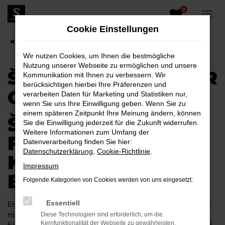
0
Zum
Hauptinhalt
Cookie Einstellungen
springen
Startseite
Cottbus
Škoda
Škoda Octavia für Cottbus
Wir nutzen Cookies, um Ihnen die bestmögliche
Nutzung unserer Webseite zu ermöglichen und unsere
ŠKODA OCTAVIA FÜR
Kommunikation mit Ihnen zu verbessern. Wir
berücksichtigen hierbei Ihre Präferenzen und
COTTBUS
verarbeiten Daten für Marketing und Statistiken nur,
wenn Sie uns Ihre Einwilligung geben. Wenn Sie zu
einem späteren Zeitpunkt Ihre Meinung ändern, können
ŠKODA OCTAVIA
Sie die Einwilligung jederzeit für die Zukunft widerrufen.
Weitere Informationen zum Umfang der
FÜR COTTBUS EINE
Datenverarbeitung finden Sie hier:
Datenschutzerklärung
,
Cookie-Richtlinie
.
KOMBINATION, DIE
Impressum
EINFACH PASST
Folgende Kategorien von Cookies werden von uns eingesetzt:
Endlich angekommen: mit einem Škoda Octavia in Cottbus
Essentiell
machen Sie alles richtig und sitzen im perfekten Fahrzeug
Diese Technologien sind erforderlich, um die
Kernfunktionalität der Webseite zu gewährleisten.