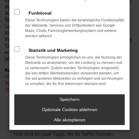
für diese Stadt. Einerseits sind Sie dank der Wendigkeit und
der sparsamen und effizienten Motoren perfekt auf den
Stadtverkehr von Cottbus eingerichtet, andererseits ist der
Funktional
Škoda Octavia jedoch auch für Fahrten auf Autobahn oder
Diese Technologien bieten die bestmögliche Funktionalität
Landstraße geeignet. Das vielseitige Modell erhalten Sie als
der Webseite. Services von Drittanbietern wie Google
Maps, Chats, Fahrzeugbewertungssystem und weitere
Kunde aus Cottbus im Autohaus Schiefelbein. Wir bieten
werden aktiviert.
Ihnen den Škoda Octavia sowohl als Neuwagen als auch als
Tageszulassung. Wer noch etwas mehr sparen möchte,
Statistik und Marketing
entscheidet sich für ein Gebrauchtfahrzeug oder einen
Diese Technologien ermöglichen es uns, die Nutzung der
Jahreswagen.
Webseite zu analysieren, um die Leistung zu messen und
zu verbessern. Zudem werden Technologien eingesetzt,
Kategorie
die von dritten Werbetreibenden verwendet werden, um
Škoda Octavia Cottbus
Sie auf anderen Webseiten zu verfolgen und um Anzeigen
Škoda Octavia Gebrauchtwagen Cottbus
zu schalten, die für Ihre Interessen relevant sind.
Škoda Octavia Neuwagen Cottbus
Speichern
Optionale Cookies ablehnen
FEHLER: NETWORK ERROR
Alle akzeptieren
Beim Laden ist ein Fehler aufgetreten.
Hier sind ein paar Tipps, die dir helfen können: