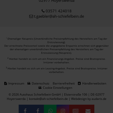
02977 Hoyerswerda
03571 424018
t.gaebler@ah-schiefelbein.de
Ehemaliger Neupreis (Unverbindliche Preisempfehlung des Herstellers am Tag der
1
Erstzulassung).
Der errechnete Preisvorteil sowie die angegebene Ersparnis errechnet sich gegenüber
der ehemaligen unverbindlichen Preisempfehlung des Herstellers am Tag der
Erstzulassung (Neupreis).
2
Hierbei handelt es sich um ein Finanzierungs-Angebot. Preise sind Bruttopreise.
Irrtümer vorbehalten.
3
Hierbei handelt es sich um ein Leasing-Angebot. Preise sind Bruttopreise. Irrtümer
vorbehalten.
Impressum
Datenschutz
Barrierefreiheit
Händlerwebsiten
Cookie Einstellungen
© 2026 Autohaus Schiefelbein GmbH | Elsterstraße 106 | DE-02977
Hoyerswerda | kontakt@ah-schiefelbein.de |
Webdesign by audaris.de