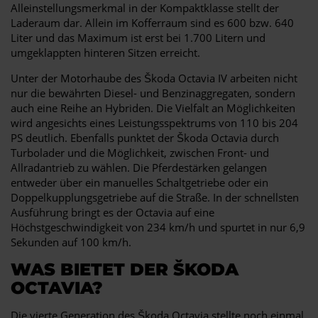
Alleinstellungsmerkmal in der Kompaktklasse stellt der
Laderaum dar. Allein im Kofferraum sind es 600 bzw. 640
Liter und das Maximum ist erst bei 1.700 Litern und
umgeklappten hinteren Sitzen erreicht.
Unter der Motorhaube des Škoda Octavia IV arbeiten nicht
nur die bewährten Diesel- und Benzinaggregaten, sondern
auch eine Reihe an Hybriden. Die Vielfalt an Möglichkeiten
wird angesichts eines Leistungsspektrums von 110 bis 204
PS deutlich. Ebenfalls punktet der Škoda Octavia durch
Turbolader und die Möglichkeit, zwischen Front- und
Allradantrieb zu wählen. Die Pferdestärken gelangen
entweder über ein manuelles Schaltgetriebe oder ein
Doppelkupplungsgetriebe auf die Straße. In der schnellsten
Ausführung bringt es der Octavia auf eine
Höchstgeschwindigkeit von 234 km/h und spurtet in nur 6,9
Sekunden auf 100 km/h.
WAS BIETET DER ŠKODA
OCTAVIA?
Die vierte Generation des Škoda Octavia stellte noch einmal