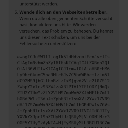
unterstützt werden.
Wende dich an den Webseitenbetreiber.
Wenn du alle oben genannten Schritte versucht
hast, kontaktiere uns bitte. Wir werden
versuchen, das Problem zu beheben. Du kannst
uns diesen Text schicken, um uns bei der
Fehlersuche zu unterstützen:
ewogICJuYW1lIjogIk5ldHdvcmtFcnJvciIs
CiAgImNvbmZpZyI6IHsKICAgICJtZXRob2Qi
OiAiR0VUIiwKICAgICJ1cmwiOiAiaHR0cHM6
Ly9hcGkueC5ha3MtcHJvZC5hdWRhcmlzLm5l
dC92MS9jbGllbnRzLzIxMjgvd2Vic2l0ZS12
ZWhpY2xlcz93ZWJzaXRlPTVlYTFlODZjNmQx
ZTU2YTUwMzZiY2VlMSZmaWx0ZXJbMF1bZmll
bGRdPWlzT3duJmZpbHRlclswXVt2YWx1ZV09
dHJ1ZSZmaWx0ZXJbMV1bZmllbGRdPW1vZGVs
JmZpbHRlclsxXVt2YWx1ZV09JTVCJTdCJTIy
YXVkYXJpc19pZCUyMiUzQSUyMjViODNlMzc3
OGE5YTUyMzAyNTAwMjEyMSUyMiU3RCU1RCZm