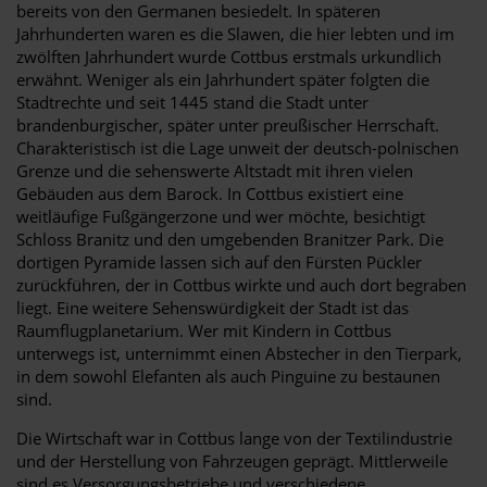
bereits von den Germanen besiedelt. In späteren
Jahrhunderten waren es die Slawen, die hier lebten und im
zwölften Jahrhundert wurde Cottbus erstmals urkundlich
erwähnt. Weniger als ein Jahrhundert später folgten die
Stadtrechte und seit 1445 stand die Stadt unter
brandenburgischer, später unter preußischer Herrschaft.
Charakteristisch ist die Lage unweit der deutsch-polnischen
Grenze und die sehenswerte Altstadt mit ihren vielen
Gebäuden aus dem Barock. In Cottbus existiert eine
weitläufige Fußgängerzone und wer möchte, besichtigt
Schloss Branitz und den umgebenden Branitzer Park. Die
dortigen Pyramide lassen sich auf den Fürsten Pückler
zurückführen, der in Cottbus wirkte und auch dort begraben
liegt. Eine weitere Sehenswürdigkeit der Stadt ist das
Raumflugplanetarium. Wer mit Kindern in Cottbus
unterwegs ist, unternimmt einen Abstecher in den Tierpark,
in dem sowohl Elefanten als auch Pinguine zu bestaunen
sind.
Die Wirtschaft war in Cottbus lange von der Textilindustrie
und der Herstellung von Fahrzeugen geprägt. Mittlerweile
sind es Versorgungsbetriebe und verschiedene