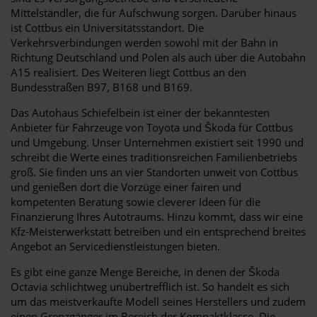
Mittelständler, die für Aufschwung sorgen. Darüber hinaus
ist Cottbus ein Universitätsstandort. Die
Verkehrsverbindungen werden sowohl mit der Bahn in
Richtung Deutschland und Polen als auch über die Autobahn
A15 realisiert. Des Weiteren liegt Cottbus an den
Bundesstraßen B97, B168 und B169.
Das Autohaus Schiefelbein ist einer der bekanntesten
Anbieter für Fahrzeuge von Toyota und Škoda für Cottbus
und Umgebung. Unser Unternehmen existiert seit 1990 und
schreibt die Werte eines traditionsreichen Familienbetriebs
groß. Sie finden uns an vier Standorten unweit von Cottbus
und genießen dort die Vorzüge einer fairen und
kompetenten Beratung sowie cleverer Ideen für die
Finanzierung Ihres Autotraums. Hinzu kommt, dass wir eine
Kfz-Meisterwerkstatt betreiben und ein entsprechend breites
Angebot an Servicedienstleistungen bieten.
Es gibt eine ganze Menge Bereiche, in denen der Škoda
Octavia schlichtweg unübertrefflich ist. So handelt es sich
um das meistverkaufte Modell seines Herstellers und zudem
einen Grenzgänger im Bereich der Kompaktklasse. Die