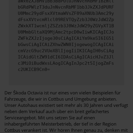
aWx0ZXJbMV1bb3BdPUlOJnNvcnRbMF1bZmll
bGRdPWlzT3duJnNvcnRbMF1bb3JkZXJdPURF
U0Mmc29ydFsxXVtmaWVsZF09aXNUb3Amc29y
dFsxXVtvcmRlcl09REVTQyZzb3J0WzJdW2Zp
ZWxkXT1wcmljZSZzb3J0WzJdW29yZGVyXT1B
U0MmbGltaXQ9MjAmc2tpcD0wIiwKICAgICJo
ZWFkZXJzIjoge30sCiAgICAiYm9keSI6IG51
bGwsCiAgICAiZXhwZWN0IjogewogICAgICAi
cmVzcG9uc2VUeXBlIjogIiIKICAgIH0sCiAg
ICAidGltZW91dCI6IDAsCiAgICAicHJvZ3Jl
c3MiOiBudWxsLAogICAgInJpc2t5IjogZmFs
c2UKICB9Cn0=
Der Škoda Octavia ist nur eines von vielen Beispielen für
Fahrzeuge, die wir in Cottbus und Umgebung anbieten.
Unser Autohaus existiert seit mehr als 30 Jahren und verfügt
neben dem Verkauf auch über ein breit gefächertes
Serviceangebot. Mit uns setzen Sie auf einen
inhabergeführten Meisterbetrieb, der tief in der Region
Cottbus verankert ist. Wir hören Ihnen genau zu, denken mit