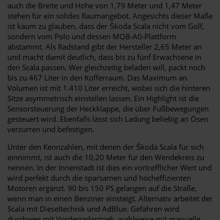
auch die Breite und Höhe von 1,79 Meter und 1,47 Meter
stehen für ein solides Raumangebot. Angesichts dieser Maße
ist kaum zu glauben, dass der Škoda Scala nicht vom Golf,
sondern vom Polo und dessen MQB-A0-Plattform
abstammt. Als Radstand gibt der Hersteller 2,65 Meter an
und macht damit deutlich, dass bis zu fünf Erwachsene in
den Scala passen. Wer gleichzeitig beladen will, packt noch
bis zu 467 Liter in den Kofferraum. Das Maximum an
Volumen ist mit 1.410 Liter erreicht, wobei sich die hinteren
Sitze asymmetrisch einstellen lassen. Ein Highlight ist die
Sensorsteuerung der Heckklappe, die über Fußbewegungen
gesteuert wird. Ebenfalls lässt sich Ladung beliebig an Ösen
verzurren und befestigen.
Unter den Kennzahlen, mit denen der Škoda Scala für sich
einnimmt, ist auch die 10,20 Meter für den Wendekreis zu
nennen. In der Innenstadt ist dies ein vortrefflicher Wert und
wird perfekt durch die sparsamen und hocheffizienten
Motoren ergänzt. 90 bis 150 PS gelangen auf die Straße,
wenn man in einen Benziner einsteigt. Alternativ arbeitet der
Scala mit Dieseltechnik und AdBlue. Gefahren wird
durchweg mit Vorderradantrieb, wahlweise mit manuelle