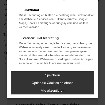
für diese Stadt. Einerseits sind Sie dank der Wendigkeit und
der sparsamen und effizienten Motoren perfekt auf den
Stadtverkehr von Cottbus eingerichtet, andererseits ist der
Funktional
Škoda Scala jedoch auch für Fahrten auf Autobahn oder
Diese Technologien bieten die bestmögliche Funktionalität
Landstraße geeignet. Das vielseitige Modell erhalten Sie als
der Webseite. Services von Drittanbietern wie Google
Maps, Chats, Fahrzeugbewertungssystem und weitere
Kunde aus Cottbus im Autohaus Schiefelbein. Wir bieten
werden aktiviert.
Ihnen den Škoda Scala sowohl als Neuwagen als auch als
Tageszulassung. Wer noch etwas mehr sparen möchte,
Statistik und Marketing
entscheidet sich für ein Gebrauchtfahrzeug oder einen
Diese Technologien ermöglichen es uns, die Nutzung der
Jahreswagen.
Webseite zu analysieren, um die Leistung zu messen und
zu verbessern. Zudem werden Technologien eingesetzt,
Kategorie
die von dritten Werbetreibenden verwendet werden, um
Škoda Scala Gebrauchtwagen Cottbus
Sie auf anderen Webseiten zu verfolgen und um Anzeigen
Škoda Scala Neuwagen Cottbus
zu schalten, die für Ihre Interessen relevant sind.
Speichern
FEHLER: NETWORK ERROR
Optionale Cookies ablehnen
Beim Laden ist ein Fehler aufgetreten.
Alle akzeptieren
Hier sind ein paar Tipps, die dir helfen können:
Überprüfe deine Firewall und deine