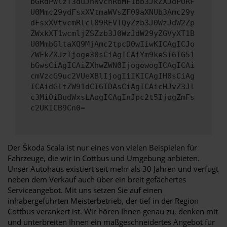
bGRdPWlzT3duJnNvcnRbMF1bb3JkZXJdPURF
U0Mmc29ydFsxXVtmaWVsZF09aXNUb3Amc29y
dFsxXVtvcmRlcl09REVTQyZzb3J0WzJdW2Zp
ZWxkXT1wcmljZSZzb3J0WzJdW29yZGVyXT1B
U0MmbGltaXQ9MjAmc2tpcD0wIiwKICAgICJo
ZWFkZXJzIjoge30sCiAgICAiYm9keSI6IG51
bGwsCiAgICAiZXhwZWN0IjogewogICAgICAi
cmVzcG9uc2VUeXBlIjogIiIKICAgIH0sCiAg
ICAidGltZW91dCI6IDAsCiAgICAicHJvZ3Jl
c3MiOiBudWxsLAogICAgInJpc2t5IjogZmFs
c2UKICB9Cn0=
Der Škoda Scala ist nur eines von vielen Beispielen für
Fahrzeuge, die wir in Cottbus und Umgebung anbieten.
Unser Autohaus existiert seit mehr als 30 Jahren und verfügt
neben dem Verkauf auch über ein breit gefächertes
Serviceangebot. Mit uns setzen Sie auf einen
inhabergeführten Meisterbetrieb, der tief in der Region
Cottbus verankert ist. Wir hören Ihnen genau zu, denken mit
und unterbreiten Ihnen ein maßgeschneidertes Angebot für