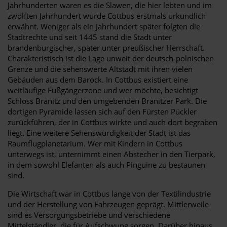
Jahrhunderten waren es die Slawen, die hier lebten und im
zwölften Jahrhundert wurde Cottbus erstmals urkundlich
erwähnt. Weniger als ein Jahrhundert später folgten die
Stadtrechte und seit 1445 stand die Stadt unter
brandenburgischer, später unter preußischer Herrschaft.
Charakteristisch ist die Lage unweit der deutsch-polnischen
Grenze und die sehenswerte Altstadt mit ihren vielen
Gebäuden aus dem Barock. In Cottbus existiert eine
weitläufige Fußgängerzone und wer möchte, besichtigt
Schloss Branitz und den umgebenden Branitzer Park. Die
dortigen Pyramide lassen sich auf den Fürsten Pückler
zurückführen, der in Cottbus wirkte und auch dort begraben
liegt. Eine weitere Sehenswürdigkeit der Stadt ist das
Raumflugplanetarium. Wer mit Kindern in Cottbus
unterwegs ist, unternimmt einen Abstecher in den Tierpark,
in dem sowohl Elefanten als auch Pinguine zu bestaunen
sind.
Die Wirtschaft war in Cottbus lange von der Textilindustrie
und der Herstellung von Fahrzeugen geprägt. Mittlerweile
sind es Versorgungsbetriebe und verschiedene
Mittelständler, die für Aufschwung sorgen. Darüber hinaus