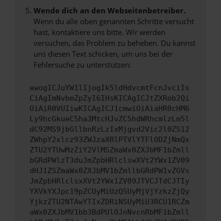
Wende dich an den Webseitenbetreiber.
Wenn du alle oben genannten Schritte versucht
hast, kontaktiere uns bitte. Wir werden
versuchen, das Problem zu beheben. Du kannst
uns diesen Text schicken, um uns bei der
Fehlersuche zu unterstützen:
ewogICJuYW1lIjogIk5ldHdvcmtFcnJvciIs
CiAgImNvbmZpZyI6IHsKICAgICJtZXRob2Qi
OiAiR0VUIiwKICAgICJ1cmwiOiAiaHR0cHM6
Ly9hcGkueC5ha3MtcHJvZC5hdWRhcmlzLm5l
dC92MS9jbGllbnRzLzIxMjgvd2Vic2l0ZS12
ZWhpY2xlcz93ZWJzaXRlPTVlYTFlODZjNmQx
ZTU2YTUwMzZiY2VlMSZmaWx0ZXJbMF1bZmll
bGRdPWlzT3duJmZpbHRlclswXVt2YWx1ZV09
dHJ1ZSZmaWx0ZXJbMV1bZmllbGRdPW1vZGVs
JmZpbHRlclsxXVt2YWx1ZV09JTVCJTdCJTIy
YXVkYXJpc19pZCUyMiUzQSUyMjVjYzkzZjQy
YjkzZTU2NTAwYTIxZDRiNSUyMiU3RCU1RCZm
aWx0ZXJbMV1bb3BdPUlOJnNvcnRbMF1bZmll