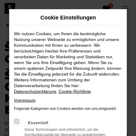
0
Zum
Hauptinhalt
Cookie Einstellungen
springen
Startseite
Cottbus
Škoda
Škoda Scala für Cottbus
Wir nutzen Cookies, um Ihnen die bestmögliche
Nutzung unserer Webseite zu ermöglichen und unsere
ŠKODA SCALA FÜR
Kommunikation mit Ihnen zu verbessern. Wir
berücksichtigen hierbei Ihre Präferenzen und
COTTBUS
verarbeiten Daten für Marketing und Statistiken nur,
wenn Sie uns Ihre Einwilligung geben. Wenn Sie zu
einem späteren Zeitpunkt Ihre Meinung ändern, können
ŠKODA SCALA FÜR
Sie die Einwilligung jederzeit für die Zukunft widerrufen.
Weitere Informationen zum Umfang der
COTTBUS EINE
Datenverarbeitung finden Sie hier:
Datenschutzerklärung
,
Cookie-Richtlinie
.
KOMBINATION, DIE
Impressum
EINFACH PASST
Folgende Kategorien von Cookies werden von uns eingesetzt:
Endlich angekommen: mit einem Škoda Scala in Cottbus
Essentiell
machen Sie alles richtig und sitzen im perfekten Fahrzeug
Diese Technologien sind erforderlich, um die
Kernfunktionalität der Webseite zu gewährleisten.