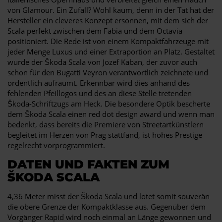
von Glamour. Ein Zufall? Wohl kaum, denn in der Tat hat der
Hersteller ein cleveres Konzept ersonnen, mit dem sich der
Scala perfekt zwischen dem Fabia und dem Octavia
positioniert. Die Rede ist von einem Kompaktfahrzeuge mit
jeder Menge Luxus und einer Extraportion an Platz. Gestaltet
wurde der Škoda Scala von Jozef Kaban, der zuvor auch
schon für den Bugatti Veyron verantwortlich zeichnete und
ordentlich aufräumt. Erkennbar wird dies anhand des
fehlenden Pfeillogos und des an diese Stelle tretenden
Škoda-Schriftzugs am Heck. Die besondere Optik bescherte
dem Škoda Scala einen red dot design award und wenn man
bedenkt, dass bereits die Premiere von Streetartkünstlern
begleitet im Herzen von Prag stattfand, ist hohes Prestige
regelrecht vorprogrammiert.
DATEN UND FAKTEN ZUM
ŠKODA SCALA
4,36 Meter misst der Škoda Scala und lotet somit souverän
die obere Grenze der Kompaktklasse aus. Gegenüber dem
Vorgänger Rapid wird noch einmal an Länge gewonnen und