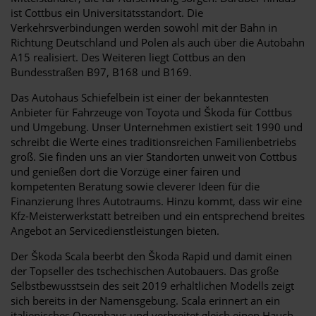
ist Cottbus ein Universitätsstandort. Die
Verkehrsverbindungen werden sowohl mit der Bahn in
Richtung Deutschland und Polen als auch über die Autobahn
A15 realisiert. Des Weiteren liegt Cottbus an den
Bundesstraßen B97, B168 und B169.
Das Autohaus Schiefelbein ist einer der bekanntesten
Anbieter für Fahrzeuge von Toyota und Škoda für Cottbus
und Umgebung. Unser Unternehmen existiert seit 1990 und
schreibt die Werte eines traditionsreichen Familienbetriebs
groß. Sie finden uns an vier Standorten unweit von Cottbus
und genießen dort die Vorzüge einer fairen und
kompetenten Beratung sowie cleverer Ideen für die
Finanzierung Ihres Autotraums. Hinzu kommt, dass wir eine
Kfz-Meisterwerkstatt betreiben und ein entsprechend breites
Angebot an Servicedienstleistungen bieten.
Der Škoda Scala beerbt den Škoda Rapid und damit einen
der Topseller des tschechischen Autobauers. Das große
Selbstbewusstsein des seit 2019 erhältlichen Modells zeigt
sich bereits in der Namensgebung. Scala erinnert an ein
italienisches Opernhaus und verbreitet gleich einen Hauch