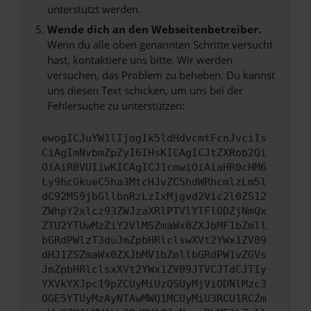
unterstützt werden.
Wende dich an den Webseitenbetreiber.
Wenn du alle oben genannten Schritte versucht
hast, kontaktiere uns bitte. Wir werden
versuchen, das Problem zu beheben. Du kannst
uns diesen Text schicken, um uns bei der
Fehlersuche zu unterstützen:
ewogICJuYW1lIjogIk5ldHdvcmtFcnJvciIs
CiAgImNvbmZpZyI6IHsKICAgICJtZXRob2Qi
OiAiR0VUIiwKICAgICJ1cmwiOiAiaHR0cHM6
Ly9hcGkueC5ha3MtcHJvZC5hdWRhcmlzLm5l
dC92MS9jbGllbnRzLzIxMjgvd2Vic2l0ZS12
ZWhpY2xlcz93ZWJzaXRlPTVlYTFlODZjNmQx
ZTU2YTUwMzZiY2VlMSZmaWx0ZXJbMF1bZmll
bGRdPWlzT3duJmZpbHRlclswXVt2YWx1ZV09
dHJ1ZSZmaWx0ZXJbMV1bZmllbGRdPW1vZGVs
JmZpbHRlclsxXVt2YWx1ZV09JTVCJTdCJTIy
YXVkYXJpc19pZCUyMiUzQSUyMjViODNlMzc3
OGE5YTUyMzAyNTAwMWQ1MCUyMiU3RCU1RCZm