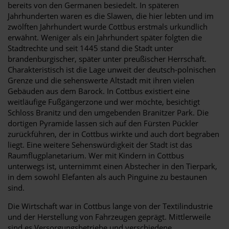
bereits von den Germanen besiedelt. In späteren
Jahrhunderten waren es die Slawen, die hier lebten und im
zwölften Jahrhundert wurde Cottbus erstmals urkundlich
erwähnt. Weniger als ein Jahrhundert später folgten die
Stadtrechte und seit 1445 stand die Stadt unter
brandenburgischer, später unter preußischer Herrschaft.
Charakteristisch ist die Lage unweit der deutsch-polnischen
Grenze und die sehenswerte Altstadt mit ihren vielen
Gebäuden aus dem Barock. In Cottbus existiert eine
weitläufige Fußgängerzone und wer möchte, besichtigt
Schloss Branitz und den umgebenden Branitzer Park. Die
dortigen Pyramide lassen sich auf den Fürsten Pückler
zurückführen, der in Cottbus wirkte und auch dort begraben
liegt. Eine weitere Sehenswürdigkeit der Stadt ist das
Raumflugplanetarium. Wer mit Kindern in Cottbus
unterwegs ist, unternimmt einen Abstecher in den Tierpark,
in dem sowohl Elefanten als auch Pinguine zu bestaunen
sind.
Die Wirtschaft war in Cottbus lange von der Textilindustrie
und der Herstellung von Fahrzeugen geprägt. Mittlerweile
sind es Versorgungsbetriebe und verschiedene