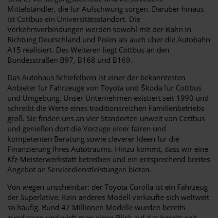
Mittelständler, die für Aufschwung sorgen. Darüber hinaus
ist Cottbus ein Universitätsstandort. Die
Verkehrsverbindungen werden sowohl mit der Bahn in
Richtung Deutschland und Polen als auch über die Autobahn
A15 realisiert. Des Weiteren liegt Cottbus an den
Bundesstraßen B97, B168 und B169.
Das Autohaus Schiefelbein ist einer der bekanntesten
Anbieter für Fahrzeuge von Toyota und Škoda für Cottbus
und Umgebung. Unser Unternehmen existiert seit 1990 und
schreibt die Werte eines traditionsreichen Familienbetriebs
groß. Sie finden uns an vier Standorten unweit von Cottbus
und genießen dort die Vorzüge einer fairen und
kompetenten Beratung sowie cleverer Ideen für die
Finanzierung Ihres Autotraums. Hinzu kommt, dass wir eine
Kfz-Meisterwerkstatt betreiben und ein entsprechend breites
Angebot an Servicedienstleistungen bieten.
Von wegen unscheinbar: der Toyota Corolla ist ein Fahrzeug
der Superlative. Kein anderes Modell verkaufte sich weltweit
so häufig. Rund 47 Millionen Modelle wurden bereits
zugelassen und wirft man einen Blick auf das bereits seit