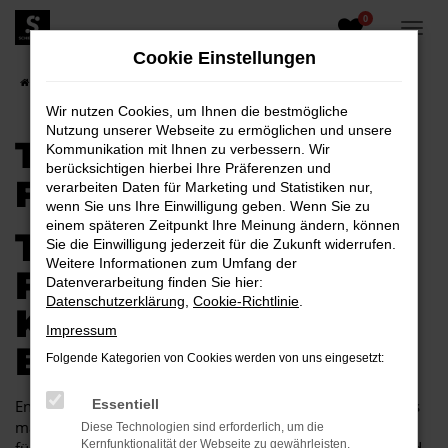
0
Zum
Hauptinhalt
Cookie Einstellungen
springen
Startseite
Cottbus
Toyota
Toyota Corolla für Cottbus
Wir nutzen Cookies, um Ihnen die bestmögliche
Nutzung unserer Webseite zu ermöglichen und unsere
TOYOTA COROLLA
Kommunikation mit Ihnen zu verbessern. Wir
berücksichtigen hierbei Ihre Präferenzen und
FÜR COTTBUS
verarbeiten Daten für Marketing und Statistiken nur,
wenn Sie uns Ihre Einwilligung geben. Wenn Sie zu
einem späteren Zeitpunkt Ihre Meinung ändern, können
TOYOTA COROLLA
Sie die Einwilligung jederzeit für die Zukunft widerrufen.
Weitere Informationen zum Umfang der
FÜR COTTBUS EINE
Datenverarbeitung finden Sie hier:
Datenschutzerklärung
,
Cookie-Richtlinie
.
KOMBINATION, DIE
Impressum
EINFACH PASST
Folgende Kategorien von Cookies werden von uns eingesetzt:
Endlich angekommen: mit einem Toyota Corolla in Cottbus
Essentiell
machen Sie alles richtig und sitzen im perfekten Fahrzeug
Diese Technologien sind erforderlich, um die
Kernfunktionalität der Webseite zu gewährleisten.