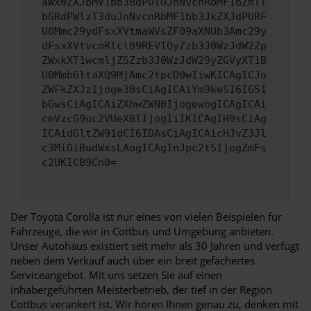
aWx0ZXJbMV1bb3BdPUlOJnNvcnRbMF1bZmll
bGRdPWlzT3duJnNvcnRbMF1bb3JkZXJdPURF
U0Mmc29ydFsxXVtmaWVsZF09aXNUb3Amc29y
dFsxXVtvcmRlcl09REVTQyZzb3J0WzJdW2Zp
ZWxkXT1wcmljZSZzb3J0WzJdW29yZGVyXT1B
U0MmbGltaXQ9MjAmc2tpcD0wIiwKICAgICJo
ZWFkZXJzIjoge30sCiAgICAiYm9keSI6IG51
bGwsCiAgICAiZXhwZWN0IjogewogICAgICAi
cmVzcG9uc2VUeXBlIjogIiIKICAgIH0sCiAg
ICAidGltZW91dCI6IDAsCiAgICAicHJvZ3Jl
c3MiOiBudWxsLAogICAgInJpc2t5IjogZmFs
c2UKICB9Cn0=
Der Toyota Corolla ist nur eines von vielen Beispielen für
Fahrzeuge, die wir in Cottbus und Umgebung anbieten.
Unser Autohaus existiert seit mehr als 30 Jahren und verfügt
neben dem Verkauf auch über ein breit gefächertes
Serviceangebot. Mit uns setzen Sie auf einen
inhabergeführten Meisterbetrieb, der tief in der Region
Cottbus verankert ist. Wir hören Ihnen genau zu, denken mit