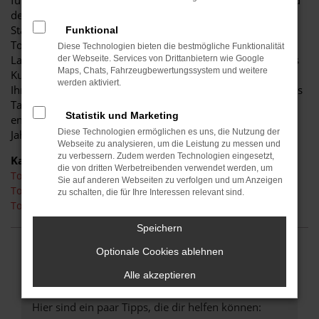
für diese Stadt. Einerseits sind Sie dank der Wendigkeit und
der sparsamen und effizienten Motoren perfekt auf den
Stadtverkehr von Cottbus eingerichtet, andererseits ist der
Funktional
Toyota Corolla jedoch auch für Fahrten auf Autobahn oder
Diese Technologien bieten die bestmögliche Funktionalität
Landstraße geeignet. Das vielseitige Modell erhalten Sie als
der Webseite. Services von Drittanbietern wie Google
Maps, Chats, Fahrzeugbewertungssystem und weitere
Kunde aus Cottbus im Autohaus Schiefelbein. Wir bieten
werden aktiviert.
Ihnen den Toyota Corolla sowohl als Neuwagen als auch als
Tageszulassung. Wer noch etwas mehr sparen möchte,
Statistik und Marketing
entscheidet sich für ein Gebrauchtfahrzeug oder einen
Diese Technologien ermöglichen es uns, die Nutzung der
Jahreswagen.
Webseite zu analysieren, um die Leistung zu messen und
zu verbessern. Zudem werden Technologien eingesetzt,
Kategorie
die von dritten Werbetreibenden verwendet werden, um
Toyota Corolla Neuwagen Cottbus
Sie auf anderen Webseiten zu verfolgen und um Anzeigen
Toyota Corolla Cottbus
zu schalten, die für Ihre Interessen relevant sind.
Toyota Corolla Tageszulassung Cottbus
Speichern
Optionale Cookies ablehnen
FEHLER: NETWORK ERROR
Alle akzeptieren
Beim Laden ist ein Fehler aufgetreten.
Hier sind ein paar Tipps, die dir helfen können: