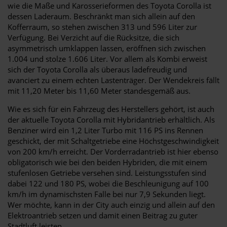
wie die Maße und Karosserieformen des Toyota Corolla ist
dessen Laderaum. Beschränkt man sich allein auf den
Kofferraum, so stehen zwischen 313 und 596 Liter zur
Verfügung. Bei Verzicht auf die Rücksitze, die sich
asymmetrisch umklappen lassen, eröffnen sich zwischen
1.004 und stolze 1.606 Liter. Vor allem als Kombi erweist
sich der Toyota Corolla als überaus ladefreudig und
avanciert zu einem echten Lastenträger. Der Wendekreis fällt
mit 11,20 Meter bis 11,60 Meter standesgemäß aus.
Wie es sich für ein Fahrzeug des Herstellers gehört, ist auch
der aktuelle Toyota Corolla mit Hybridantrieb erhältlich. Als
Benziner wird ein 1,2 Liter Turbo mit 116 PS ins Rennen
geschickt, der mit Schaltgetriebe eine Höchstgeschwindigkeit
von 200 km/h erreicht. Der Vorderradantrieb ist hier ebenso
obligatorisch wie bei den beiden Hybriden, die mit einem
stufenlosen Getriebe versehen sind. Leistungsstufen sind
dabei 122 und 180 PS, wobei die Beschleunigung auf 100
km/h im dynamischsten Falle bei nur 7,9 Sekunden liegt.
Wer möchte, kann in der City auch einzig und allein auf den
Elektroantrieb setzen und damit einen Beitrag zu guter
Stadtluft leisten.