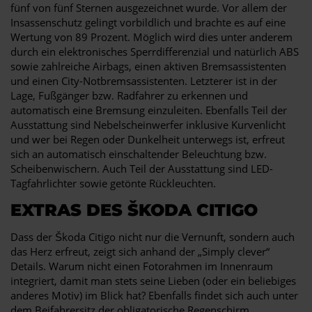
fünf von fünf Sternen ausgezeichnet wurde. Vor allem der
Insassenschutz gelingt vorbildlich und brachte es auf eine
Wertung von 89 Prozent. Möglich wird dies unter anderem
durch ein elektronisches Sperrdifferenzial und natürlich ABS
sowie zahlreiche Airbags, einen aktiven Bremsassistenten
und einen City-Notbremsassistenten. Letzterer ist in der
Lage, Fußgänger bzw. Radfahrer zu erkennen und
automatisch eine Bremsung einzuleiten. Ebenfalls Teil der
Ausstattung sind Nebelscheinwerfer inklusive Kurvenlicht
und wer bei Regen oder Dunkelheit unterwegs ist, erfreut
sich an automatisch einschaltender Beleuchtung bzw.
Scheibenwischern. Auch Teil der Ausstattung sind LED-
Tagfahrlichter sowie getönte Rückleuchten.
EXTRAS DES ŠKODA CITIGO
Dass der Škoda Citigo nicht nur die Vernunft, sondern auch
das Herz erfreut, zeigt sich anhand der „Simply clever“
Details. Warum nicht einen Fotorahmen im Innenraum
integriert, damit man stets seine Lieben (oder ein beliebiges
anderes Motiv) im Blick hat? Ebenfalls findet sich auch unter
dem Beifahrersitz der obligatorische Regenschirm.