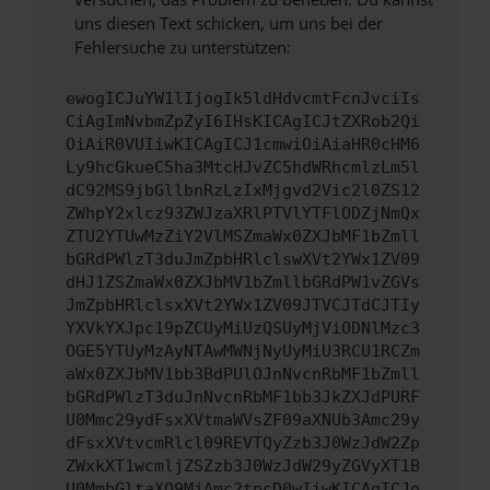
uns diesen Text schicken, um uns bei der
Fehlersuche zu unterstützen:
ewogICJuYW1lIjogIk5ldHdvcmtFcnJvciIs
CiAgImNvbmZpZyI6IHsKICAgICJtZXRob2Qi
OiAiR0VUIiwKICAgICJ1cmwiOiAiaHR0cHM6
Ly9hcGkueC5ha3MtcHJvZC5hdWRhcmlzLm5l
dC92MS9jbGllbnRzLzIxMjgvd2Vic2l0ZS12
ZWhpY2xlcz93ZWJzaXRlPTVlYTFlODZjNmQx
ZTU2YTUwMzZiY2VlMSZmaWx0ZXJbMF1bZmll
bGRdPWlzT3duJmZpbHRlclswXVt2YWx1ZV09
dHJ1ZSZmaWx0ZXJbMV1bZmllbGRdPW1vZGVs
JmZpbHRlclsxXVt2YWx1ZV09JTVCJTdCJTIy
YXVkYXJpc19pZCUyMiUzQSUyMjViODNlMzc3
OGE5YTUyMzAyNTAwMWNjNyUyMiU3RCU1RCZm
aWx0ZXJbMV1bb3BdPUlOJnNvcnRbMF1bZmll
bGRdPWlzT3duJnNvcnRbMF1bb3JkZXJdPURF
U0Mmc29ydFsxXVtmaWVsZF09aXNUb3Amc29y
dFsxXVtvcmRlcl09REVTQyZzb3J0WzJdW2Zp
ZWxkXT1wcmljZSZzb3J0WzJdW29yZGVyXT1B
U0MmbGltaXQ9MjAmc2tpcD0wIiwKICAgICJo