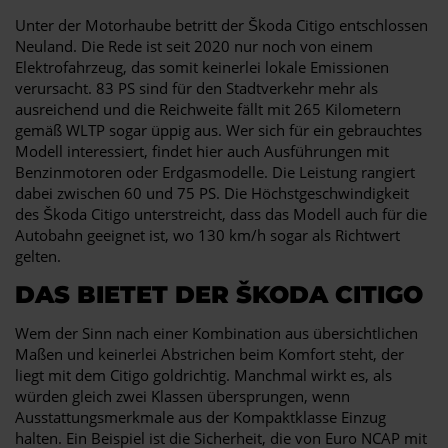
Unter der Motorhaube betritt der Škoda Citigo entschlossen
Neuland. Die Rede ist seit 2020 nur noch von einem
Elektrofahrzeug, das somit keinerlei lokale Emissionen
verursacht. 83 PS sind für den Stadtverkehr mehr als
ausreichend und die Reichweite fällt mit 265 Kilometern
gemäß WLTP sogar üppig aus. Wer sich für ein gebrauchtes
Modell interessiert, findet hier auch Ausführungen mit
Benzinmotoren oder Erdgasmodelle. Die Leistung rangiert
dabei zwischen 60 und 75 PS. Die Höchstgeschwindigkeit
des Škoda Citigo unterstreicht, dass das Modell auch für die
Autobahn geeignet ist, wo 130 km/h sogar als Richtwert
gelten.
DAS BIETET DER ŠKODA CITIGO
Wem der Sinn nach einer Kombination aus übersichtlichen
Maßen und keinerlei Abstrichen beim Komfort steht, der
liegt mit dem Citigo goldrichtig. Manchmal wirkt es, als
würden gleich zwei Klassen übersprungen, wenn
Ausstattungsmerkmale aus der Kompaktklasse Einzug
halten. Ein Beispiel ist die Sicherheit, die von Euro NCAP mit