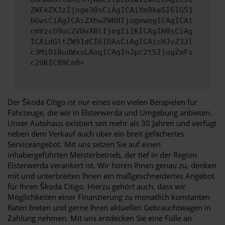
ZWFkZXJzIjoge30sCiAgICAiYm9keSI6IG51
bGwsCiAgICAiZXhwZWN0IjogewogICAgICAi
cmVzcG9uc2VUeXBlIjogIiIKICAgIH0sCiAg
ICAidGltZW91dCI6IDAsCiAgICAicHJvZ3Jl
c3MiOiBudWxsLAogICAgInJpc2t5IjogZmFs
c2UKICB9Cn0=
Der Škoda Citigo ist nur eines von vielen Beispielen für
Fahrzeuge, die wir in Elsterwerda und Umgebung anbieten.
Unser Autohaus existiert seit mehr als 30 Jahren und verfügt
neben dem Verkauf auch über ein breit gefächertes
Serviceangebot. Mit uns setzen Sie auf einen
inhabergeführten Meisterbetrieb, der tief in der Region
Elsterwerda verankert ist. Wir hören Ihnen genau zu, denken
mit und unterbreiten Ihnen ein maßgeschneidertes Angebot
für Ihren Škoda Citigo. Hierzu gehört auch, dass wir
Möglichkeiten einer Finanzierung zu monatlich konstanten
Raten bieten und gerne Ihren aktuellen Gebrauchtwagen in
Zahlung nehmen. Mit uns entdecken Sie eine Fülle an