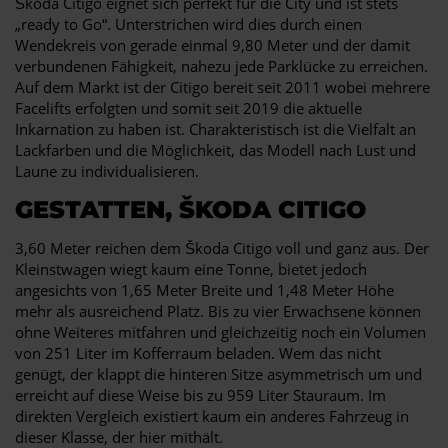
Škoda Citigo eignet sich perfekt für die City und ist stets
„ready to Go“. Unterstrichen wird dies durch einen
Wendekreis von gerade einmal 9,80 Meter und der damit
verbundenen Fähigkeit, nahezu jede Parklücke zu erreichen.
Auf dem Markt ist der Citigo bereit seit 2011 wobei mehrere
Facelifts erfolgten und somit seit 2019 die aktuelle
Inkarnation zu haben ist. Charakteristisch ist die Vielfalt an
Lackfarben und die Möglichkeit, das Modell nach Lust und
Laune zu individualisieren.
GESTATTEN, ŠKODA CITIGO
3,60 Meter reichen dem Škoda Citigo voll und ganz aus. Der
Kleinstwagen wiegt kaum eine Tonne, bietet jedoch
angesichts von 1,65 Meter Breite und 1,48 Meter Höhe
mehr als ausreichend Platz. Bis zu vier Erwachsene können
ohne Weiteres mitfahren und gleichzeitig noch ein Volumen
von 251 Liter im Kofferraum beladen. Wem das nicht
genügt, der klappt die hinteren Sitze asymmetrisch um und
erreicht auf diese Weise bis zu 959 Liter Stauraum. Im
direkten Vergleich existiert kaum ein anderes Fahrzeug in
dieser Klasse, der hier mithält.