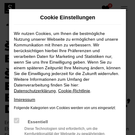
0
Zum
Hauptinhalt
Cookie Einstellungen
springen
Startseite
Elsterwerda
Škoda
Škoda Citigo für Elsterwerda
Wir nutzen Cookies, um Ihnen die bestmögliche
Nutzung unserer Webseite zu ermöglichen und unsere
ŠKODA CITIGO FÜR
Kommunikation mit Ihnen zu verbessern. Wir
berücksichtigen hierbei Ihre Präferenzen und
ELSTERWERDA
verarbeiten Daten für Marketing und Statistiken nur,
wenn Sie uns Ihre Einwilligung geben. Wenn Sie zu
einem späteren Zeitpunkt Ihre Meinung ändern, können
ŠKODA CITIGO FÜR
Sie die Einwilligung jederzeit für die Zukunft widerrufen.
Weitere Informationen zum Umfang der
ELSTERWERDA
Datenverarbeitung finden Sie hier:
Datenschutzerklärung
,
Cookie-Richtlinie
.
EINE KOMBINATION,
Impressum
DIE EINFACH PASST
Folgende Kategorien von Cookies werden von uns eingesetzt:
Endlich angekommen: mit einem Škoda Citigo in
Essentiell
Elsterwerda machen Sie alles richtig und sitzen im perfekten
Diese Technologien sind erforderlich, um die
Kernfunktionalität der Webseite zu gewährleisten.