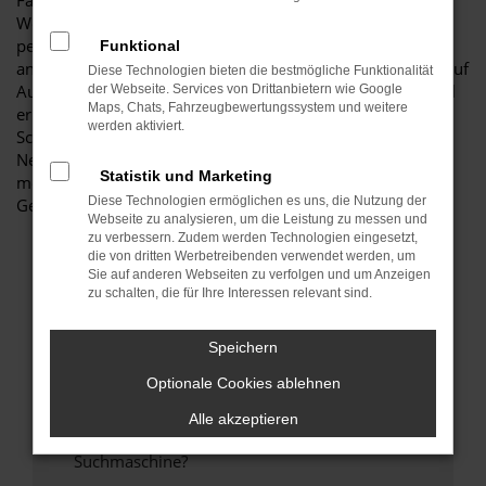
Fahrzeug für diese Stadt. Einerseits sind Sie dank der
Wendigkeit und der sparsamen und effizienten Motoren
perfekt auf den Stadtverkehr von Elsterwerda eingerichtet,
Funktional
andererseits ist der Škoda Citigo jedoch auch für Fahrten auf
Diese Technologien bieten die bestmögliche Funktionalität
Autobahn oder Landstraße geeignet. Das vielseitige Modell
der Webseite. Services von Drittanbietern wie Google
Maps, Chats, Fahrzeugbewertungssystem und weitere
erhalten Sie als Kunde aus Elsterwerda im Autohaus
werden aktiviert.
Schiefelbein. Wir bieten Ihnen den Škoda Citigo sowohl als
Neuwagen als auch als Tageszulassung. Wer noch etwas
Statistik und Marketing
mehr sparen möchte, entscheidet sich für ein
Diese Technologien ermöglichen es uns, die Nutzung der
Gebrauchtfahrzeug oder einen Jahreswagen.
Webseite zu analysieren, um die Leistung zu messen und
zu verbessern. Zudem werden Technologien eingesetzt,
die von dritten Werbetreibenden verwendet werden, um
FEHLER: NETWORK ERROR
Sie auf anderen Webseiten zu verfolgen und um Anzeigen
zu schalten, die für Ihre Interessen relevant sind.
Beim Laden ist ein Fehler aufgetreten.
Hier sind ein paar Tipps, die dir helfen können:
Speichern
Optionale Cookies ablehnen
Überprüfe deine Firewall und deine
Internetverbindung.
Alle akzeptieren
Laden andere Webseiten, zum Beispiel deine
Suchmaschine?