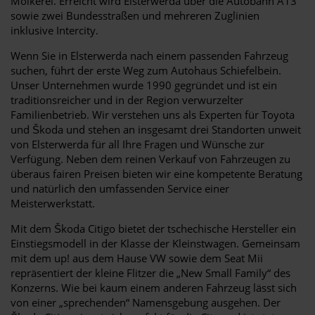
Molkerei. Erreicht wird Elsterwerda über die Autobahn A13
sowie zwei Bundesstraßen und mehreren Zuglinien
inklusive Intercity.
Wenn Sie in Elsterwerda nach einem passenden Fahrzeug
suchen, führt der erste Weg zum Autohaus Schiefelbein.
Unser Unternehmen wurde 1990 gegründet und ist ein
traditionsreicher und in der Region verwurzelter
Familienbetrieb. Wir verstehen uns als Experten für Toyota
und Škoda und stehen an insgesamt drei Standorten unweit
von Elsterwerda für all Ihre Fragen und Wünsche zur
Verfügung. Neben dem reinen Verkauf von Fahrzeugen zu
überaus fairen Preisen bieten wir eine kompetente Beratung
und natürlich den umfassenden Service einer
Meisterwerkstatt.
Mit dem Škoda Citigo bietet der tschechische Hersteller ein
Einstiegsmodell in der Klasse der Kleinstwagen. Gemeinsam
mit dem up! aus dem Hause VW sowie dem Seat Mii
repräsentiert der kleine Flitzer die „New Small Family“ des
Konzerns. Wie bei kaum einem anderen Fahrzeug lässt sich
von einer „sprechenden“ Namensgebung ausgehen. Der