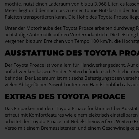
möchte, nutzt einen Laderaum von bis zu 3.968 Liter, es lassen
Meter liegt und dennoch bis zu einer Tonne Nutzlast in den In
Paletten transportieren kann. Die Höhe des Toyota Proace liegt
Unter der Motorhaube des Toyota Proace arbeiten durchweg Rei
achtstufige Automatik auf den Vorderradantrieb. Die Leistung
vergehen bis zum Erreichen von Tempo 100 km/h, die Höchstge
AUSSTATTUNG DES TOYOTA PRO
Der Toyota Proace ist vor allem für Handwerker gedacht. Auf 
aufschwenken lassen. An den Seiten befinden sich Schiebetüren,
befindet. Der Laderaum ist mit sechs Befestigungsösen verseh
vielen Ablagefächer. Sowohl unter dem Handschuhfach als auch 
EXTRAS DES TOYOTA PROACE
Das Einparken mit dem Toyota Proace funktioniert bei Aussta
erfreut mit Komfortfeatures wie einem elektrisch einstellbar
arbeitet der Toyota Proace mit Nebelscheinwerfern. Weitere E
Verso mit einem Bremassistenten und einem Geschwindigkeitsreg