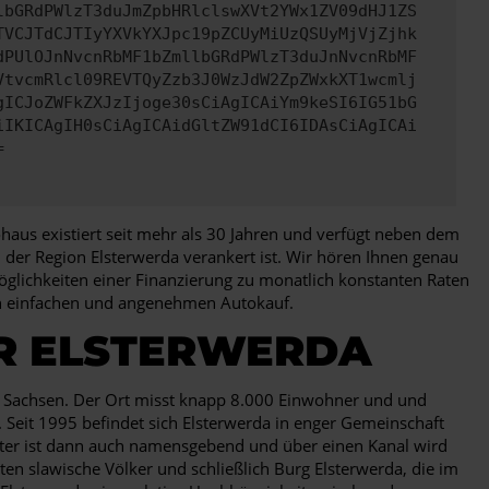
lbGRdPWlzT3duJmZpbHRlclswXVt2YWx1ZV09dHJ1ZS
TVCJTdCJTIyYXVkYXJpc19pZCUyMiUzQSUyMjVjZjhk
dPUlOJnNvcnRbMF1bZmllbGRdPWlzT3duJnNvcnRbMF
VtvcmRlcl09REVTQyZzb3J0WzJdW2ZpZWxkXT1wcmlj
gICJoZWFkZXJzIjoge30sCiAgICAiYm9keSI6IG51bG
iIKICAgIH0sCiAgICAidGltZW91dCI6IDAsCiAgICAi
=
haus existiert seit mehr als 30 Jahren und verfügt neben dem
in der Region Elsterwerda verankert ist. Wir hören Ihnen genau
öglichkeiten einer Finanzierung zu monatlich konstanten Raten
nen einfachen und angenehmen Autokauf.
ÜR ELSTERWERDA
nd Sachsen. Der Ort misst knapp 8.000 Einwohner und und
Seit 1995 befindet sich Elsterwerda in enger Gemeinschaft
lster ist dann auch namensgebend und über einen Kanal wird
ten slawische Völker und schließlich Burg Elsterwerda, die im