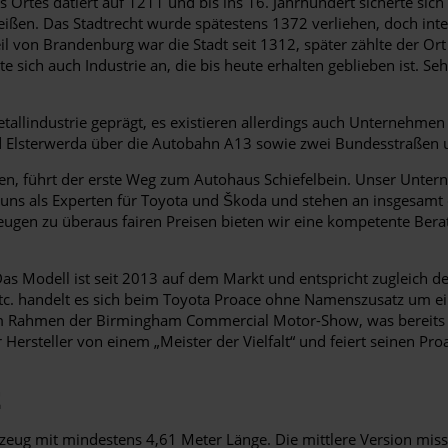
s Ortes datiert auf 1211 und bis ins 16. Jahrhundert sicherte sic
eißen. Das Stadtrecht wurde spätestens 1372 verliehen, doch int
l von Brandenburg war die Stadt seit 1312, später zählte der Or
 sich auch Industrie an, die bis heute erhalten geblieben ist. S
tallindustrie geprägt, es existieren allerdings auch Unternehme
rd Elsterwerda über die Autobahn A13 sowie zwei Bundesstraßen u
n, führt der erste Weg zum Autohaus Schiefelbein. Unser Untern
 uns als Experten für Toyota und Škoda und stehen an insgesamt d
gen zu überaus fairen Preisen bieten wir eine kompetente Bera
 Das Modell ist seit 2013 auf dem Markt und entspricht zugleich
 etc. handelt es sich beim Toyota Proace ohne Namenszusatz um ei
m Rahmen der Birmingham Commercial Motor-Show, was bereits anz
r Hersteller von einem „Meister der Vielfalt“ und feiert seinen Pr
E
hrzeug mit mindestens 4,61 Meter Länge. Die mittlere Version miss