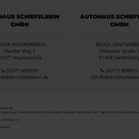
AUS SCHIEFELBEIN
AUTOHAUS SCHIEF
GMBH
GMBH
KODA HOYERSWERDA
ŠKODA SENFTENBE
Nardter Weg 1
Ahlbecker Straße 
02977 Hoyerswerda
01968 Senftenber
03571 608200
03573 808810
nfo
@ah-schiefelbein.de
sfb@ah-schiefelbei
lassung).
r ehemaligen unverbindlichen Preisempfehlung des Herstellers am Tag der Erstzulassung (Neu
r vorbehalten.
ehalten.