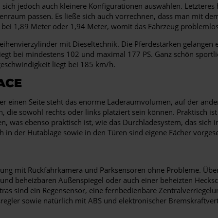
 sich jedoch auch kleinere Konfigurationen auswählen. Letzteres h
nenraum passen. Es ließe sich auch vorrechnen, dass man mit dem
 bei 1,89 Meter oder 1,94 Meter, womit das Fahrzeug problemlos i
henvierzylinder mit Dieseltechnik. Die Pferdestärken gelangen e
 liegt bei mindestens 102 und maximal 177 PS. Ganz schön sportl
schwindigkeit liegt bei 185 km/h.
ACE
der einen Seite steht das enorme Laderaumvolumen, auf der ander
 die sowohl rechts oder links platziert sein können. Praktisch is
en, was ebenso praktisch ist, wie das Durchladesystem, das sich
in der Hutablage sowie in den Türen sind eigene Fächer vorgesehe
ttung mit Rückfahrkamera und Parksensoren ohne Probleme. Überh
en und beheizbaren Außenspiegel oder auch einer beheizten Hecksc
xtras sind ein Regensensor, eine fernbedienbare Zentralverriege
ler sowie natürlich mit ABS und elektronischer Bremskraftverteil