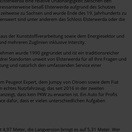
h Elsterwerda eine relative Unabhängigkeit zwischen den
eressanterweise besaß Elsterwerda aufgrund des Schutzes
t zeitweise zu Sachsen und wurde Ende des 19. Jahrhunderts zu
ehenswert sind unter anderem das Schloss Elsterwerda oder die
n aus der Kunststoffverarbeitung sowie dem Energiesektor und
nd mehreren Zuglinien inklusive Intercity.
ehmen wurde 1990 gegründet und ist ein traditionsreicher
rei Standorten unweit von Elsterwerda für all Ihre Fragen und
tung und natürlich den umfassenden Service einer
 dem Peugeot Expert, dem Jumpy von Citroen sowie dem Fiat
n echtes Nutzfahrzeug, das seit 2016 in der zweiten
eigt, dass kein PKW zu erwarten ist. Ein Auto für Profis
oace dafür, dass er vielen unterschiedlichen Aufgaben
t 4,97 Meter, die Langversion bringt es auf 5,31 Meter. Wer