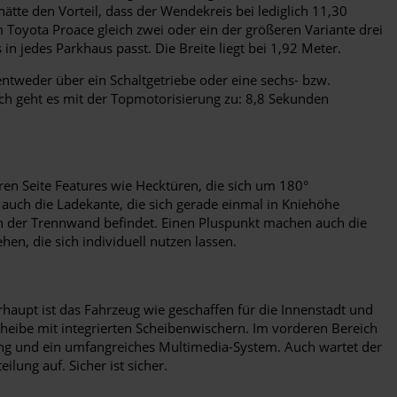
ätte den Vorteil, dass der Wendekreis bei lediglich 11,30
 Toyota Proace gleich zwei oder ein der größeren Variante drei
n jedes Parkhaus passt. Die Breite liegt bei 1,92 Meter.
ntweder über ein Schaltgetriebe oder eine sechs- bzw.
ich geht es mit der Topmotorisierung zu: 8,8 Sekunden
en Seite Features wie Hecktüren, die sich um 180°
t auch die Ladekante, die sich gerade einmal in Kniehöhe
 in der Trennwand befindet. Einen Pluspunkt machen auch die
n, die sich individuell nutzen lassen.
aupt ist das Fahrzeug wie geschaffen für die Innenstadt und
heibe mit integrierten Scheibenwischern. Im vorderen Bereich
lung und ein umfangreiches Multimedia-System. Auch wartet der
ung auf. Sicher ist sicher.