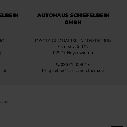
ELBEIN
AUTOHAUS SCHIEFELBEIN
GMBH
RG
TOYOTA GESCHÄFTSKUNDENZENTRUM
1
Elsterstraße 102
g
02977 Hoyerswerda
03571 424018
n.de
t.gaebler@ah-schiefelbein.de
preis).