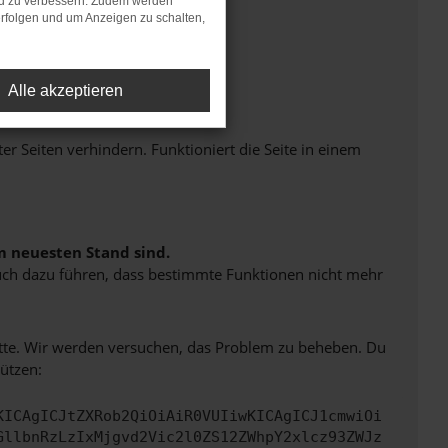
nd zu verbessern. Zudem werden
rfolgen und um Anzeigen zu schalten,
Alle akzeptieren
Seiten verhindern. Funktioniert die Seite in einem
m neuesten Stand sind.
 auch dazu führen, dass bestimmte Funktionen nicht mehr
bitte. Wir werden versuchen, das Problem zu beheben. Du
ützen:
KICAgICJtZXRob2QiOiAiR0VUIiwKICAgICJ1cmwiOi
GllbnRzLzIxMjgvd2Vic2l0ZS12ZWhpY2xlcz93ZWJz