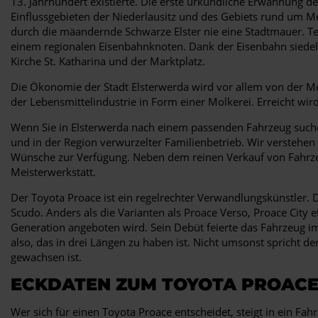
13. Jahrhundert existierte. Die erste urkundliche Erwähnung de
Einflussgebieten der Niederlausitz und des Gebiets rund um M
durch die mäandernde Schwarze Elster nie eine Stadtmauer. Tei
einem regionalen Eisenbahnknoten. Dank der Eisenbahn siedelte
Kirche St. Katharina und der Marktplatz.
Die Ökonomie der Stadt Elsterwerda wird vor allem von der Me
der Lebensmittelindustrie in Form einer Molkerei. Erreicht wi
Wenn Sie in Elsterwerda nach einem passenden Fahrzeug suche
und in der Region verwurzelter Familienbetrieb. Wir verstehen
Wünsche zur Verfügung. Neben dem reinen Verkauf von Fahrzeu
Meisterwerkstatt.
Der Toyota Proace ist ein regelrechter Verwandlungskünstler.
Scudo. Anders als die Varianten als Proace Verso, Proace City
Generation angeboten wird. Sein Debüt feierte das Fahrzeug i
also, das in drei Längen zu haben ist. Nicht umsonst spricht de
gewachsen ist.
ECKDATEN ZUM TOYOTA PROAC
Wer sich für einen Toyota Proace entscheidet, steigt in ein Fa