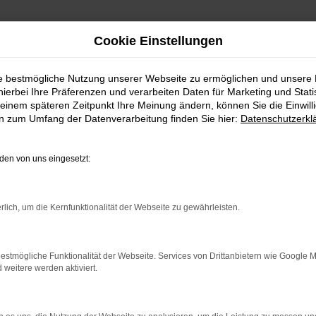
Cookie Einstellungen
ie bestmögliche Nutzung unserer Webseite zu ermöglichen und unsere
hierbei Ihre Präferenzen und verarbeiten Daten für Marketing und Stati
 ELSTERWERDA
einem späteren Zeitpunkt Ihre Meinung ändern, können Sie die Einwillig
en zum Umfang der Datenverarbeitung finden Sie hier:
Datenschutzerkl
 ELSTERWERDA EINE 
en von uns eingesetzt:
chen Sie alles richtig und sitzen im perfekten Fahrzeug für dies
rlich, um die Kernfunktionalität der Webseite zu gewährleisten.
r von Elsterwerda eingerichtet, andererseits ist der Toyota Pro
lsterwerda im Autohaus Schiefelbein. Wir bieten Ihnen den Toyota
rauchtfahrzeug oder einen Jahreswagen.
estmögliche Funktionalität der Webseite. Services von Drittanbietern wie Google 
eitere werden aktiviert.
ER: NETWORK ERROR