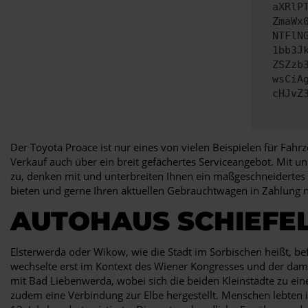
aXRlP
ZmaWx
NTFlN
1bb3J
ZSZzb
wsCiA
cHJvZ
Der Toyota Proace ist nur eines von vielen Beispielen für Fah
Verkauf auch über ein breit gefächertes Serviceangebot. Mit un
zu, denken mit und unterbreiten Ihnen ein maßgeschneidertes 
bieten und gerne Ihren aktuellen Gebrauchtwagen in Zahlung 
AUTOHAUS SCHIEFEL
Elsterwerda oder Wikow, wie die Stadt im Sorbischen heißt, 
wechselte erst im Kontext des Wiener Kongresses und der dam
mit Bad Liebenwerda, wobei sich die beiden Kleinstädte zu ei
zudem eine Verbindung zur Elbe hergestellt. Menschen lebten i