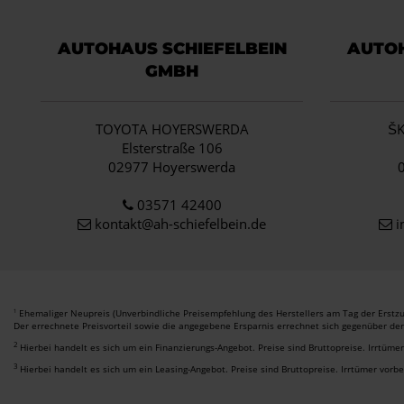
AUTOHAUS SCHIEFELBEIN
AUTOH
GMBH
TOYOTA HOYERSWERDA
Š
Elsterstraße 106
02977 Hoyerswerda
03571 42400
kontakt@ah-schiefelbein.de
i
Ehemaliger Neupreis (Unverbindliche Preisempfehlung des Herstellers am Tag der Erstzu
1
Der errechnete Preisvorteil sowie die angegebene Ersparnis errechnet sich gegenüber de
2
Hierbei handelt es sich um ein Finanzierungs-Angebot. Preise sind Bruttopreise. Irrtüme
3
Hierbei handelt es sich um ein Leasing-Angebot. Preise sind Bruttopreise. Irrtümer vorb