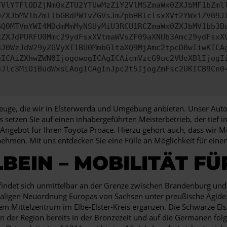
TVlYTFlODZjNmQxZTU2YTUwMzZiY2VlMSZmaWx0ZXJbMF1bZml
0ZXJbMV1bZmllbGRdPW1vZGVsJmZpbHRlclsxXVt2YWx1ZV09J
GQ0MTVmYWI4MDdmMmMyNSUyMiU3RCU1RCZmaWx0ZXJbMV1bb3B
kZXJdPURFU0Mmc29ydFsxXVtmaWVsZF09aXNUb3Amc29ydFsxX
3J0WzJdW29yZGVyXT1BU0MmbGltaXQ9MjAmc2tpcD0wIiwKICA
gICAiZXhwZWN0IjogewogICAgICAicmVzcG9uc2VUeXBlIjogI
3Jlc3MiOiBudWxsLAogICAgInJpc2t5IjogZmFsc2UKICB9Cn0
rzeuge, die wir in Elsterwerda und Umgebung anbieten. Unser Auto
s setzen Sie auf einen inhabergeführten Meisterbetrieb, der tief 
Angebot für Ihren Toyota Proace. Hierzu gehört auch, dass wir M
nehmen. Mit uns entdecken Sie eine Fülle an Möglichkeit für ei
BEIN – MOBILITÄT F
befindet sich unmittelbar an der Grenze zwischen Brandenburg u
aligen Neuordnung Europas von Sachsen unter preußische Ägide. 
nem Mittelzentrum im Elbe-Elster-Kreis ergänzen. Die Schwarze E
n der Region bereits in der Bronzezeit und auf die Germanen folg