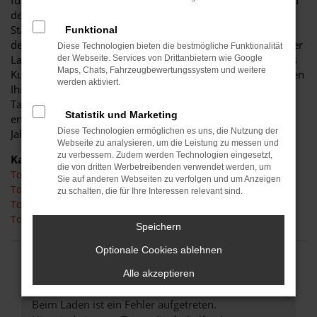
für diese Stadt. Einerseits sind Sie dank der Wendigkeit und
der sparsamen und effizienten Motoren perfekt auf den
Stadtverkehr von Elsterwerda eingerichtet, andererseits ist
Funktional
der Toyota Yaris jedoch auch für Fahrten auf Autobahn oder
Diese Technologien bieten die bestmögliche Funktionalität
Landstraße geeignet. Das vielseitige Modell erhalten Sie als
der Webseite. Services von Drittanbietern wie Google
Maps, Chats, Fahrzeugbewertungssystem und weitere
Kunde aus Elsterwerda im Autohaus Schiefelbein. Wir bieten
werden aktiviert.
Ihnen den Toyota Yaris sowohl als Neuwagen als auch als
Tageszulassung. Wer noch etwas mehr sparen möchte,
Statistik und Marketing
entscheidet sich für ein Gebrauchtfahrzeug oder einen
Diese Technologien ermöglichen es uns, die Nutzung der
Jahreswagen.
Webseite zu analysieren, um die Leistung zu messen und
zu verbessern. Zudem werden Technologien eingesetzt,
Kategorie
die von dritten Werbetreibenden verwendet werden, um
Toyota Yaris Elsterwerda
Sie auf anderen Webseiten zu verfolgen und um Anzeigen
Toyota Yaris Tageszulassung Elsterwerda
zu schalten, die für Ihre Interessen relevant sind.
Toyota Yaris Gebrauchtwagen Elsterwerda
Toyota Yaris Neuwagen Elsterwerda
Speichern
Optionale Cookies ablehnen
FEHLER: NETWORK ERROR
Alle akzeptieren
Beim Laden ist ein Fehler aufgetreten.