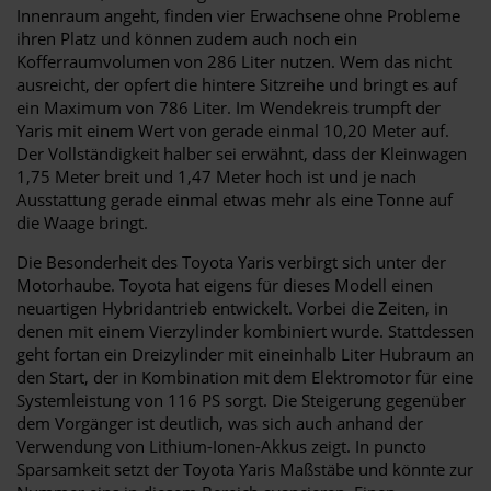
Innenraum angeht, finden vier Erwachsene ohne Probleme
ihren Platz und können zudem auch noch ein
Kofferraumvolumen von 286 Liter nutzen. Wem das nicht
ausreicht, der opfert die hintere Sitzreihe und bringt es auf
ein Maximum von 786 Liter. Im Wendekreis trumpft der
Yaris mit einem Wert von gerade einmal 10,20 Meter auf.
Der Vollständigkeit halber sei erwähnt, dass der Kleinwagen
1,75 Meter breit und 1,47 Meter hoch ist und je nach
Ausstattung gerade einmal etwas mehr als eine Tonne auf
die Waage bringt.
Die Besonderheit des Toyota Yaris verbirgt sich unter der
Motorhaube. Toyota hat eigens für dieses Modell einen
neuartigen Hybridantrieb entwickelt. Vorbei die Zeiten, in
denen mit einem Vierzylinder kombiniert wurde. Stattdessen
geht fortan ein Dreizylinder mit eineinhalb Liter Hubraum an
den Start, der in Kombination mit dem Elektromotor für eine
Systemleistung von 116 PS sorgt. Die Steigerung gegenüber
dem Vorgänger ist deutlich, was sich auch anhand der
Verwendung von Lithium-Ionen-Akkus zeigt. In puncto
Sparsamkeit setzt der Toyota Yaris Maßstäbe und könnte zur