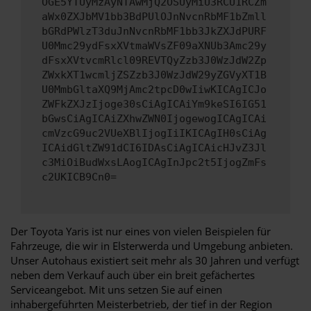
OGE5YTUyMzAyNTAwMjQ2OSUyMiU3RCU1RCZm
aWx0ZXJbMV1bb3BdPUlOJnNvcnRbMF1bZmll
bGRdPWlzT3duJnNvcnRbMF1bb3JkZXJdPURF
U0Mmc29ydFsxXVtmaWVsZF09aXNUb3Amc29y
dFsxXVtvcmRlcl09REVTQyZzb3J0WzJdW2Zp
ZWxkXT1wcmljZSZzb3J0WzJdW29yZGVyXT1B
U0MmbGltaXQ9MjAmc2tpcD0wIiwKICAgICJo
ZWFkZXJzIjoge30sCiAgICAiYm9keSI6IG51
bGwsCiAgICAiZXhwZWN0IjogewogICAgICAi
cmVzcG9uc2VUeXBlIjogIiIKICAgIH0sCiAg
ICAidGltZW91dCI6IDAsCiAgICAicHJvZ3Jl
c3MiOiBudWxsLAogICAgInJpc2t5IjogZmFs
c2UKICB9Cn0=
Der Toyota Yaris ist nur eines von vielen Beispielen für
Fahrzeuge, die wir in Elsterwerda und Umgebung anbieten.
Unser Autohaus existiert seit mehr als 30 Jahren und verfügt
neben dem Verkauf auch über ein breit gefächertes
Serviceangebot. Mit uns setzen Sie auf einen
inhabergeführten Meisterbetrieb, der tief in der Region