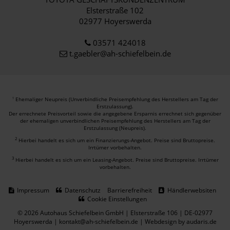
Elsterstraße 102
02977 Hoyerswerda
03571 424018
t.gaebler@ah-schiefelbein.de
Ehemaliger Neupreis (Unverbindliche Preisempfehlung des Herstellers am Tag der
1
Erstzulassung).
Der errechnete Preisvorteil sowie die angegebene Ersparnis errechnet sich gegenüber
der ehemaligen unverbindlichen Preisempfehlung des Herstellers am Tag der
Erstzulassung (Neupreis).
2
Hierbei handelt es sich um ein Finanzierungs-Angebot. Preise sind Bruttopreise.
Irrtümer vorbehalten.
3
Hierbei handelt es sich um ein Leasing-Angebot. Preise sind Bruttopreise. Irrtümer
vorbehalten.
Impressum
Datenschutz
Barrierefreiheit
Händlerwebsiten
Cookie Einstellungen
© 2026 Autohaus Schiefelbein GmbH | Elsterstraße 106 | DE-02977
Hoyerswerda | kontakt@ah-schiefelbein.de |
Webdesign by audaris.de