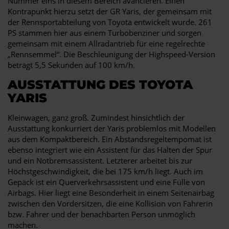
Nummer eins in diesem Bereich avancieren. Einen
Kontrapunkt hierzu setzt der GR Yaris, der gemeinsam mit
der Rennsportabteilung von Toyota entwickelt wurde. 261
PS stammen hier aus einem Turbobenziner und sorgen
gemeinsam mit einem Allradantrieb für eine regelrechte
„Rennsemmel“. Die Beschleunigung der Highspeed-Version
beträgt 5,5 Sekunden auf 100 km/h.
AUSSTATTUNG DES TOYOTA
YARIS
Kleinwagen, ganz groß. Zumindest hinsichtlich der
Ausstattung konkurriert der Yaris problemlos mit Modellen
aus dem Kompaktbereich. Ein Abstandsregeltempomat ist
ebenso integriert wie ein Assistent für das Halten der Spur
und ein Notbremsassistent. Letzterer arbeitet bis zur
Höchstgeschwindigkeit, die bei 175 km/h liegt. Auch im
Gepäck ist ein Querverkehrsassistent und eine Fülle von
Airbags. Hier liegt eine Besonderheit in einem Seitenairbag
zwischen den Vordersitzen, die eine Kollision von Fahrerin
bzw. Fahrer und der benachbarten Person unmöglich
machen.