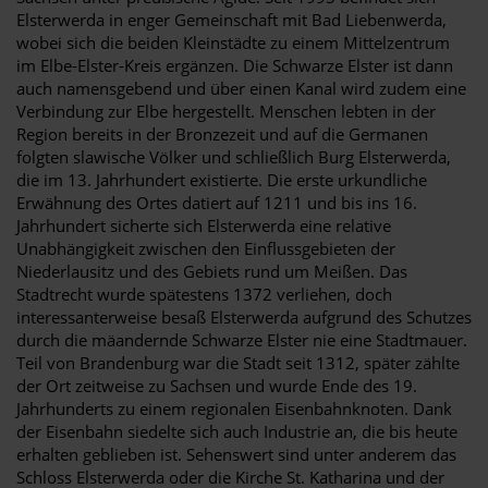
Elsterwerda in enger Gemeinschaft mit Bad Liebenwerda,
wobei sich die beiden Kleinstädte zu einem Mittelzentrum
im Elbe-Elster-Kreis ergänzen. Die Schwarze Elster ist dann
auch namensgebend und über einen Kanal wird zudem eine
Verbindung zur Elbe hergestellt. Menschen lebten in der
Region bereits in der Bronzezeit und auf die Germanen
folgten slawische Völker und schließlich Burg Elsterwerda,
die im 13. Jahrhundert existierte. Die erste urkundliche
Erwähnung des Ortes datiert auf 1211 und bis ins 16.
Jahrhundert sicherte sich Elsterwerda eine relative
Unabhängigkeit zwischen den Einflussgebieten der
Niederlausitz und des Gebiets rund um Meißen. Das
Stadtrecht wurde spätestens 1372 verliehen, doch
interessanterweise besaß Elsterwerda aufgrund des Schutzes
durch die mäandernde Schwarze Elster nie eine Stadtmauer.
Teil von Brandenburg war die Stadt seit 1312, später zählte
der Ort zeitweise zu Sachsen und wurde Ende des 19.
Jahrhunderts zu einem regionalen Eisenbahnknoten. Dank
der Eisenbahn siedelte sich auch Industrie an, die bis heute
erhalten geblieben ist. Sehenswert sind unter anderem das
Schloss Elsterwerda oder die Kirche St. Katharina und der