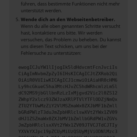
führen, dass bestimmte Funktionen nicht mehr
unterstützt werden.
Wende dich an den Webseitenbetreiber.
Wenn du alle oben genannten Schritte versucht
hast, kontaktiere uns bitte. Wir werden
versuchen, das Problem zu beheben. Du kannst
uns diesen Text schicken, um uns bei der
Fehlersuche zu unterstützen:
ewogICJuYW1lIjogIk5ldHdvcmtFcnJvciIs
CiAgImNvbmZpZyI6IHsKICAgICJtZXRob2Qi
OiAiR0VUIiwKICAgICJ1cmwiOiAiaHR0cHM6
Ly9hcGkueC5ha3MtcHJvZC5hdWRhcmlzLm5l
dC92MS9jbGllbnRzLzIxMjgvd2Vic2l0ZS12
ZWhpY2xlcz93ZWJzaXRlPTVlYTFlODZjNmQx
ZTU2YTUwMzZiY2VlMSZmaWx0ZXJbMF1bZmll
bGRdPWlzT3duJmZpbHRlclswXVt2YWx1ZV09
dHJ1ZSZmaWx0ZXJbMV1bZmllbGRdPW1vZGVs
JmZpbHRlclsxXVt2YWx1ZV09JTVCJTdCJTIy
YXVkYXJpc19pZCUyMiUzQSUyMjViODNlMzc3