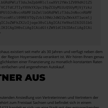
lbGRdPWlzT3duJmZpbHRlclswXVt2YWx1ZV09dHJ1ZS
TVCJTdCJTIyYXVkYXJpc19pZCUyMiUzQSUyMjVjYzkz
dPUlOJnNvcnRbMF1bZmllbGRdPWlzT3duJnNvcnRbMF
VtvcmRlcl09REVTQyZzb3J0WzJdW2ZpZWxkXT1wcmlj
gICJoZWFkZXJzIjoge30sCiAgICAiYm9keSI6IG51bG
iIKICAgIH0sCiAgICAidGltZW91dCI6IDAsCiAgICAi
=
haus existiert seit mehr als 30 Jahren und verfügt neben dem
 in der Region Hoyerswerda verankert ist. Wir hören Ihnen genau
glichkeiten einer Finanzierung zu monatlich konstanten Raten
nen einfachen und angenehmen Autokauf.
TNER AUS
eutenden Ansiedlung von Vertreterinnen und Vertretern der
ehört zum Freistaat Sachsen und befindet sich in einem
1423 handelt es sich um eine Stadt mit den entsprechenden