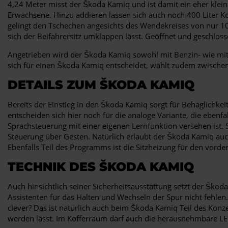
4,24 Meter misst der Škoda Kamiq und ist damit ein eher kleine
Erwachsene. Hinzu addieren lassen sich auch noch 400 Liter K
gelingt den Tschechen angesichts des Wendekreises von nur 1
sich der Beifahrersitz umklappen lässt. Geöffnet und geschlo
Angetrieben wird der Škoda Kamiq sowohl mit Benzin- wie mit
sich für einen Škoda Kamiq entscheidet, wählt zudem zwische
DETAILS ZUM ŠKODA KAMIQ
Bereits der Einstieg in den Škoda Kamiq sorgt für Behaglichkeit
entscheiden sich hier noch für die analoge Variante, die ebenf
Sprachsteuerung mit einer eigenen Lernfunktion versehen ist. 
Steuerung über Gesten. Natürlich erlaubt der Škoda Kamiq auc
Ebenfalls Teil des Programms ist die Sitzheizung für den vorder
TECHNIK DES ŠKODA KAMIQ
Auch hinsichtlich seiner Sicherheitsausstattung setzt der Š
Assistenten für das Halten und Wechseln der Spur nicht fehle
clever? Das ist natürlich auch beim Škoda Kamiq Teil des Konz
werden lässt. Im Kofferraum darf auch die herausnehmbare L