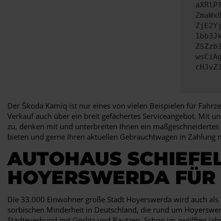
aXRlP
ZmaWx
ZjE2Y
1bb3J
ZSZzb
wsCiA
cHJvZ
Der Škoda Kamiq ist nur eines von vielen Beispielen für Fahr
Verkauf auch über ein breit gefächertes Serviceangebot. Mit un
zu, denken mit und unterbreiten Ihnen ein maßgeschneidertes 
bieten und gerne Ihren aktuellen Gebrauchtwagen in Zahlung 
AUTOHAUS SCHIEFEL
HOYERSWERDA FÜR
Die 33.000 Einwohner große Stadt Hoyerswerda wird auch als 
sorbischen Minderheit in Deutschland, die rund um Hoyerswerda
Städteverbund mit Görlitz und Bautzen. Schon im zwölften Ja