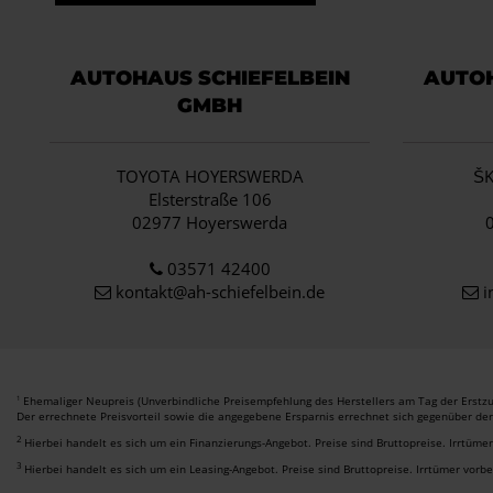
AUTOHAUS SCHIEFELBEIN
AUTOH
GMBH
TOYOTA HOYERSWERDA
Š
Elsterstraße 106
02977 Hoyerswerda
03571 42400
kontakt@ah-schiefelbein.de
i
Ehemaliger Neupreis (Unverbindliche Preisempfehlung des Herstellers am Tag der Erstzu
1
Der errechnete Preisvorteil sowie die angegebene Ersparnis errechnet sich gegenüber de
2
Hierbei handelt es sich um ein Finanzierungs-Angebot. Preise sind Bruttopreise. Irrtüme
3
Hierbei handelt es sich um ein Leasing-Angebot. Preise sind Bruttopreise. Irrtümer vorb