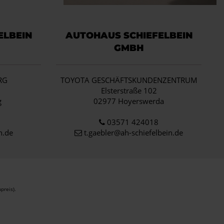
ELBEIN
AUTOHAUS SCHIEFELBEIN
GMBH
RG
TOYOTA GESCHÄFTSKUNDENZENTRUM
1
Elsterstraße 102
g
02977 Hoyerswerda
03571 424018
n.de
t.gaebler@ah-schiefelbein.de
preis).