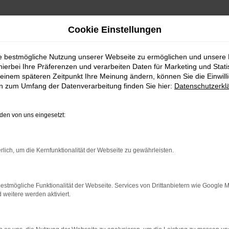
Cookie Einstellungen
ie bestmögliche Nutzung unserer Webseite zu ermöglichen und unsere
hierbei Ihre Präferenzen und verarbeiten Daten für Marketing und Stati
HOYERSWERDA
einem späteren Zeitpunkt Ihre Meinung ändern, können Sie die Einwillig
en zum Umfang der Datenverarbeitung finden Sie hier:
Datenschutzerkl
OYERSWERDA EINE K
en von uns eingesetzt:
hen Sie alles richtig und sitzen im perfekten Fahrzeug für dies
rlich, um die Kernfunktionalität der Webseite zu gewährleisten.
hr von Hoyerswerda eingerichtet, andererseits ist der Škoda Ka
Hoyerswerda im Autohaus Schiefelbein. Wir bieten Ihnen den Škod
rauchtfahrzeug oder einen Jahreswagen.
estmögliche Funktionalität der Webseite. Services von Drittanbietern wie Google 
eitere werden aktiviert.
ER: NETWORK ERROR