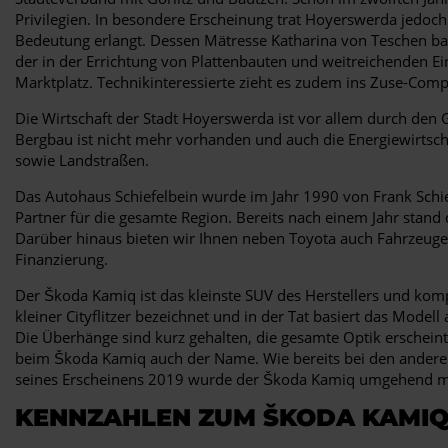
Privilegien. In besondere Erscheinung trat Hoyerswerda jedoch 
Bedeutung erlangt. Dessen Mätresse Katharina von Teschen ba
der in der Errichtung von Plattenbauten und weitreichenden E
Marktplatz. Technikinteressierte zieht es zudem ins Zuse-Co
Die Wirtschaft der Stadt Hoyerswerda ist vor allem durch den
Bergbau ist nicht mehr vorhanden und auch die Energiewirtsch
sowie Landstraßen.
Das Autohaus Schiefelbein wurde im Jahr 1990 von Frank Schie
Partner für die gesamte Region. Bereits nach einem Jahr stand
Darüber hinaus bieten wir Ihnen neben Toyota auch Fahrzeuge 
Finanzierung.
Der Škoda Kamiq ist das kleinste SUV des Herstellers und kom
kleiner Cityflitzer bezeichnet und in der Tat basiert das Mode
Die Überhänge sind kurz gehalten, die gesamte Optik erscheint 
beim Škoda Kamiq auch der Name. Wie bereits bei den anderen SU
seines Erscheinens 2019 wurde der Škoda Kamiq umgehend mi
KENNZAHLEN ZUM ŠKODA KAMI