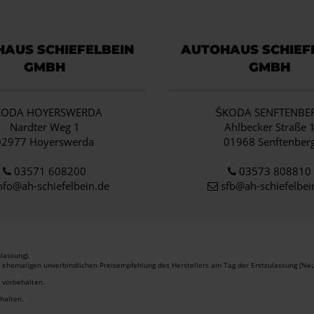
AUS SCHIEFELBEIN
AUTOHAUS SCHIEF
GMBH
GMBH
KODA HOYERSWERDA
ŠKODA SENFTENBE
Nardter Weg 1
Ahlbecker Straße 
02977 Hoyerswerda
01968 Senftenber
03571 608200
03573 808810
nfo
@ah-schiefelbein.de
sfb@ah-schiefelbei
lassung).
r ehemaligen unverbindlichen Preisempfehlung des Herstellers am Tag der Erstzulassung (Neu
r vorbehalten.
ehalten.