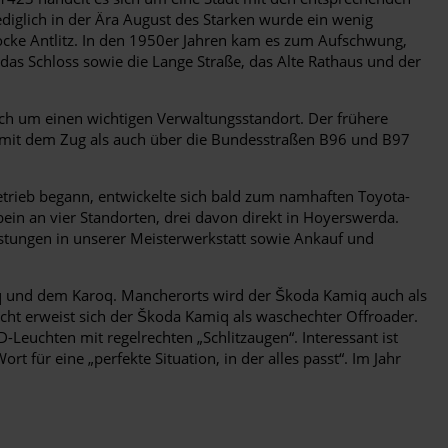
ediglich in der Ära August des Starken wurde ein wenig
cke Antlitz. In den 1950er Jahren kam es zum Aufschwung,
as Schloss sowie die Lange Straße, das Alte Rathaus und der
ich um einen wichtigen Verwaltungsstandort. Der frühere
l mit dem Zug als auch über die Bundesstraßen B96 und B97
trieb begann, entwickelte sich bald zum namhaften Toyota-
bein an vier Standorten, drei davon direkt in Hoyerswerda.
stungen in unserer Meisterwerkstatt sowie Ankauf und
iaq und dem Karoq. Mancherorts wird der Škoda Kamiq auch als
icht erweist sich der Škoda Kamiq als waschechter Offroader.
-Leuchten mit regelrechten „Schlitzaugen“. Interessant ist
für eine „perfekte Situation, in der alles passt“. Im Jahr