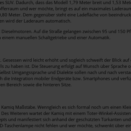
s SUV. Dadurch, dass das Modell 1,79 Meter breit und 1,53 Meter h
offerraum und wer möchte, bringt es auf ein maximales Laderaum
0,80 Meter. Dem gegenüber steht eine Ladefläche von beeindruck
ssen wird der Laderaum automatisch.
 Dieselmotoren. Auf die Straße gelangen zwischen 95 und 150 Pf
n einem manuellen Schaltgetriebe und einer Automatik.
. Gesessen wird leicht erhöht und sogleich schweift der Blick auf
alls zu haben ist. Die Steuerung erfolgt auf Wunsch über Sprache 
Selbst Umgangssprache und Dialekte sollen nach und nach verstan
h die Integration mobiler Endgeräte bzw. Smartphones und verfü
en Bereich sowie die hinteren Sitze.
koda Kamiq Maßstäbe. Wenngleich es sich formal noch um einen K
n. Des Weiteren wartet der Kamiq mit einem Toter-Winkel-Assiste
epts und manifestiert sich anhand der geschützten Türkanten und 
ED-Taschenlampe nicht fehlen und wer möchte, schwenkt über ei