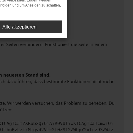
nd zu verbessern. Zudem werden
rfolgen und um Anzeigen zu schalten,
Alle akzeptieren
Seiten verhindern. Funktioniert die Seite in einem
m neuesten Stand sind.
 auch dazu führen, dass bestimmte Funktionen nicht mehr
bitte. Wir werden versuchen, das Problem zu beheben. Du
ützen:
KICAgICJtZXRob2QiOiAiR0VUIiwKICAgICJ1cmwiOi
GllbnRzLzIxMjgvd2Vic2l0ZS12ZWhpY2xlcz93ZWJz