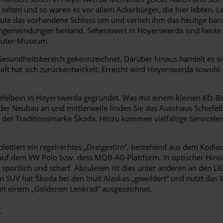
selten und so waren es vor allem Ackerbürger, die hier lebten. L
ute das vorhandene Schloss um und verlieh ihm das heutige baro
ingemeindungen bestand. Sehenswert in Hoyerswerda sind heute d
mputer-Museum.
 Gesundheitsbereich gekennzeichnet. Darüber hinaus handelt es s
aft hat sich zurückentwickelt. Erreicht wird Hoyerswerda sowoh
felbein in Hoyerswerda gegründet. Was mit einem kleinen Kfz-Be
 der Neubau an und mittlerweile finden Sie das Autohaus Schiefel
der Traditionsmarke Škoda. Hinzu kommen vielfältige Servicelei
plettiert ein regelrechtes „Dreigestirn“, bestehend aus dem Kod
ll auf dem VW Polo bzw. dess MQB-A0-Plattform. In optischer Hins
sportlich und scharf. Abzulesen ist dies unter anderen an den LED
V hat Škoda bei den Inuit Alaskas „gewildert“ und nutzt das Wort 
t einem „Goldenen Lenkrad“ ausgezeichnet.
Q