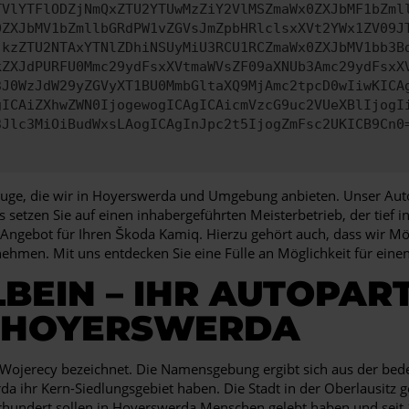
TVlYTFlODZjNmQxZTU2YTUwMzZiY2VlMSZmaWx0ZXJbMF1bZml
0ZXJbMV1bZmllbGRdPW1vZGVsJmZpbHRlclsxXVt2YWx1ZV09J
jkzZTU2NTAxYTNlZDhiNSUyMiU3RCU1RCZmaWx0ZXJbMV1bb3B
kZXJdPURFU0Mmc29ydFsxXVtmaWVsZF09aXNUb3Amc29ydFsxX
3J0WzJdW29yZGVyXT1BU0MmbGltaXQ9MjAmc2tpcD0wIiwKICA
gICAiZXhwZWN0IjogewogICAgICAicmVzcG9uc2VUeXBlIjogI
3Jlc3MiOiBudWxsLAogICAgInJpc2t5IjogZmFsc2UKICB9Cn0
zeuge, die wir in Hoyerswerda und Umgebung anbieten. Unser Auto
s setzen Sie auf einen inhabergeführten Meisterbetrieb, der tief
Angebot für Ihren Škoda Kamiq. Hierzu gehört auch, dass wir Mö
nehmen. Mit uns entdecken Sie eine Fülle an Möglichkeit für ei
BEIN – IHR AUTOPAR
 HOYERSWERDA
Wojerecy bezeichnet. Die Namensgebung ergibt sich aus der bed
 ihr Kern-Siedlungsgebiet haben. Die Stadt in der Oberlausitz g
hrhundert sollen in Hoyerswerda Menschen gelebt haben und seit 