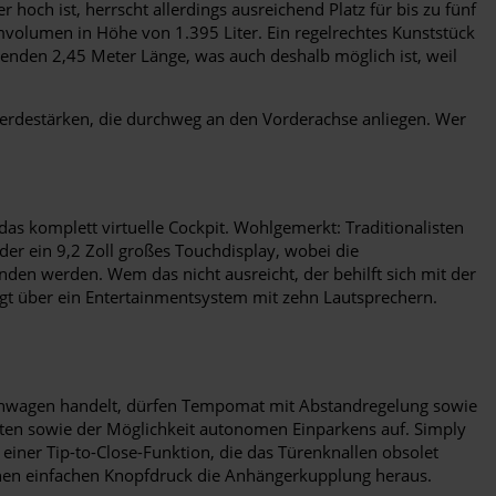
och ist, herrscht allerdings ausreichend Platz für bis zu fünf
volumen in Höhe von 1.395 Liter. Ein regelrechtes Kunststück
enden 2,45 Meter Länge, was auch deshalb möglich ist, weil
erdestärken, die durchweg an den Vorderachse anliegen. Wer
 das komplett virtuelle Cockpit. Wohlgemerkt: Traditionalisten
oder ein 9,2 Zoll großes Touchdisplay, wobei die
den werden. Wem das nicht ausreicht, der behilft sich mit der
gt über ein Entertainmentsystem mit zehn Lautsprechern.
leinwagen handelt, dürfen Tempomat mit Abstandregelung sowie
nten sowie der Möglichkeit autonomen Einparkens auf. Simply
einer Tip-to-Close-Funktion, die das Türenknallen obsolet
nen einfachen Knopfdruck die Anhängerkupplung heraus.