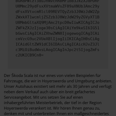
bGRdPWlzT3duJnNvcnRbMF1bb3JkZXJdPURF
U0Mmc29ydFsxXVtmaWVsZF09aXNUb3Amc29y
dFsxXVtvcmRlcl09REVTQyZzb3J0WzJdW2Zp
ZWxkXT1wcmljZSZzb3J0WzJdW29yZGVyXT1B
U0MmbGltaXQ9MjAmc2tpcD0wIiwKICAgICJo
ZWFkZXJzIjoge30sCiAgICAiYm9keSI6IG51
bGwsCiAgICAiZXhwZWN0IjogewogICAgICAi
cmVzcG9uc2VUeXBlIjogIiIKICAgIH0sCiAg
ICAidGltZW91dCI6IDAsCiAgICAicHJvZ3Jl
c3MiOiBudWxsLAogICAgInJpc2t5IjogZmFs
c2UKICB9Cn0=
Der Škoda Scala ist nur eines von vielen Beispielen für
Fahrzeuge, die wir in Hoyerswerda und Umgebung anbieten.
Unser Autohaus existiert seit mehr als 30 Jahren und verfügt
neben dem Verkauf auch über ein breit gefächertes
Serviceangebot. Mit uns setzen Sie auf einen
inhabergeführten Meisterbetrieb, der tief in der Region
Hoyerswerda verankert ist. Wir hören Ihnen genau zu,
denken mit und unterbreiten Ihnen ein maßgeschneidertes