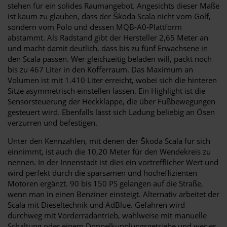
stehen für ein solides Raumangebot. Angesichts dieser Maße
ist kaum zu glauben, dass der Škoda Scala nicht vom Golf,
sondern vom Polo und dessen MQB-A0-Plattform
abstammt. Als Radstand gibt der Hersteller 2,65 Meter an
und macht damit deutlich, dass bis zu fünf Erwachsene in
den Scala passen. Wer gleichzeitig beladen will, packt noch
bis zu 467 Liter in den Kofferraum. Das Maximum an
Volumen ist mit 1.410 Liter erreicht, wobei sich die hinteren
Sitze asymmetrisch einstellen lassen. Ein Highlight ist die
Sensorsteuerung der Heckklappe, die über Fußbewegungen
gesteuert wird. Ebenfalls lässt sich Ladung beliebig an Ösen
verzurren und befestigen.
Unter den Kennzahlen, mit denen der Škoda Scala für sich
einnimmt, ist auch die 10,20 Meter für den Wendekreis zu
nennen. In der Innenstadt ist dies ein vortrefflicher Wert und
wird perfekt durch die sparsamen und hocheffizienten
Motoren ergänzt. 90 bis 150 PS gelangen auf die Straße,
wenn man in einen Benziner einsteigt. Alternativ arbeitet der
Scala mit Dieseltechnik und AdBlue. Gefahren wird
durchweg mit Vorderradantrieb, wahlweise mit manuelle
Schaltung oder einem Doppelkupplungsgetriebe und wer es