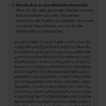
Wende dich an den Webseitenbetreiber.
Wenn du alle oben genannten Schritte versucht
hast, kontaktiere uns bitte. Wir werden
versuchen, das Problem zu beheben. Du kannst
uns diesen Text schicken, um uns bei der
Fehlersuche zu unterstützen:
ewogICJuYW1lIjogIk5ldHdvcmtFcnJvciIs
CiAgImNvbmZpZyI6IHsKICAgICJtZXRob2Qi
OiAiR0VUIiwKICAgICJ1cmwiOiAiaHR0cHM6
Ly9hcGkueC5ha3MtcHJvZC5hdWRhcmlzLm5l
dC92MS9jbGllbnRzLzIxMjgvd2Vic2l0ZS12
ZWhpY2xlcz93ZWJzaXRlPTVlYTFlODZjNmQx
ZTU2YTUwMzZiY2VlMSZmaWx0ZXJbMF1bZmll
bGRdPWlzT3duJmZpbHRlclswXVt2YWx1ZV09
dHJ1ZSZmaWx0ZXJbMV1bZmllbGRdPW1vZGVs
JmZpbHRlclsxXVt2YWx1ZV09JTVCJTdCJTIy
YXVkYXJpc19pZCUyMiUzQSUyMjVjYzkzZjQy
YjkzZTU2NTAwYTIxZDRiNSUyMiU3RCU1RCZm
aWx0ZXJbMV1bb3BdPUlOJnNvcnRbMF1bZmll