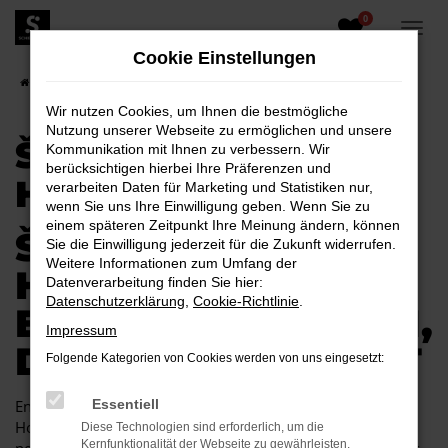
0
Zum
Hauptinhalt
Cookie Einstellungen
springen
Startseite
Hoyerswerda
Škoda
Škoda Scala für Hoyerswerda
Wir nutzen Cookies, um Ihnen die bestmögliche
Nutzung unserer Webseite zu ermöglichen und unsere
ŠKODA SCALA FÜR
Kommunikation mit Ihnen zu verbessern. Wir
berücksichtigen hierbei Ihre Präferenzen und
HOYERSWERDA
verarbeiten Daten für Marketing und Statistiken nur,
wenn Sie uns Ihre Einwilligung geben. Wenn Sie zu
einem späteren Zeitpunkt Ihre Meinung ändern, können
ŠKODA SCALA FÜR
Sie die Einwilligung jederzeit für die Zukunft widerrufen.
Weitere Informationen zum Umfang der
HOYERSWERDA
Datenverarbeitung finden Sie hier:
Datenschutzerklärung
,
Cookie-Richtlinie
.
EINE KOMBINATION,
Impressum
DIE EINFACH PASST
Folgende Kategorien von Cookies werden von uns eingesetzt:
Endlich angekommen: mit einem Škoda Scala in
Essentiell
Hoyerswerda machen Sie alles richtig und sitzen im
Diese Technologien sind erforderlich, um die
Kernfunktionalität der Webseite zu gewährleisten.