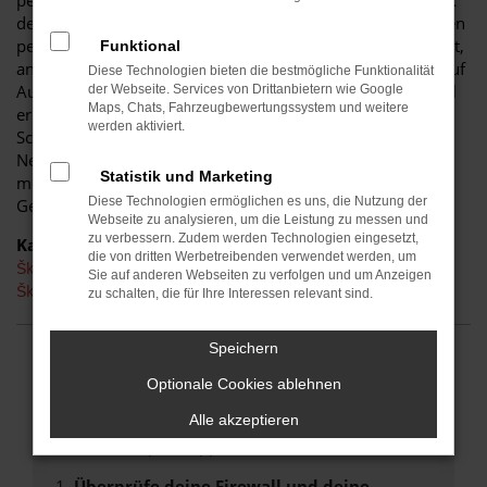
perfekten Fahrzeug für diese Stadt. Einerseits sind Sie dank
der Wendigkeit und der sparsamen und effizienten Motoren
perfekt auf den Stadtverkehr von Hoyerswerda eingerichtet,
Funktional
andererseits ist der Škoda Scala jedoch auch für Fahrten auf
Diese Technologien bieten die bestmögliche Funktionalität
Autobahn oder Landstraße geeignet. Das vielseitige Modell
der Webseite. Services von Drittanbietern wie Google
Maps, Chats, Fahrzeugbewertungssystem und weitere
erhalten Sie als Kunde aus Hoyerswerda im Autohaus
werden aktiviert.
Schiefelbein. Wir bieten Ihnen den Škoda Scala sowohl als
Neuwagen als auch als Tageszulassung. Wer noch etwas
Statistik und Marketing
mehr sparen möchte, entscheidet sich für ein
Diese Technologien ermöglichen es uns, die Nutzung der
Gebrauchtfahrzeug oder einen Jahreswagen.
Webseite zu analysieren, um die Leistung zu messen und
zu verbessern. Zudem werden Technologien eingesetzt,
Kategorie
die von dritten Werbetreibenden verwendet werden, um
Škoda Scala Gebrauchtwagen Hoyerswerda
Sie auf anderen Webseiten zu verfolgen und um Anzeigen
Škoda Scala Neuwagen Hoyerswerda
zu schalten, die für Ihre Interessen relevant sind.
Speichern
FEHLER: NETWORK ERROR
Optionale Cookies ablehnen
Beim Laden ist ein Fehler aufgetreten.
Alle akzeptieren
Hier sind ein paar Tipps, die dir helfen können:
Überprüfe deine Firewall und deine