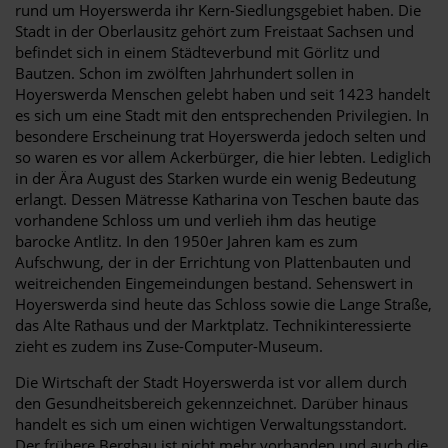
rund um Hoyerswerda ihr Kern-Siedlungsgebiet haben. Die
Stadt in der Oberlausitz gehört zum Freistaat Sachsen und
befindet sich in einem Städteverbund mit Görlitz und
Bautzen. Schon im zwölften Jahrhundert sollen in
Hoyerswerda Menschen gelebt haben und seit 1423 handelt
es sich um eine Stadt mit den entsprechenden Privilegien. In
besondere Erscheinung trat Hoyerswerda jedoch selten und
so waren es vor allem Ackerbürger, die hier lebten. Lediglich
in der Ära August des Starken wurde ein wenig Bedeutung
erlangt. Dessen Mätresse Katharina von Teschen baute das
vorhandene Schloss um und verlieh ihm das heutige
barocke Antlitz. In den 1950er Jahren kam es zum
Aufschwung, der in der Errichtung von Plattenbauten und
weitreichenden Eingemeindungen bestand. Sehenswert in
Hoyerswerda sind heute das Schloss sowie die Lange Straße,
das Alte Rathaus und der Marktplatz. Technikinteressierte
zieht es zudem ins Zuse-Computer-Museum.
Die Wirtschaft der Stadt Hoyerswerda ist vor allem durch
den Gesundheitsbereich gekennzeichnet. Darüber hinaus
handelt es sich um einen wichtigen Verwaltungsstandort.
Der frühere Bergbau ist nicht mehr vorhanden und auch die