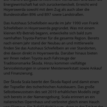
Energiewirtschaft hat sich zurückentwickelt. Erreicht wird
Hoyerswerda sowohl mit dem Zug als auch über die
Bundesstraßen B96 und B97 sowie Landstraßen.
Das Autohaus Schiefelbein wurde im Jahr 1990 von Frank
Schiefelbein in Hoyerswerda gegründet. Was mit einem
kleinen Kfz-Betrieb begann, entwickelte sich bald zum
namhaften Toyota-Partner für die gesamte Region. Bereits
nach einem Jahr stand der Neubau an und mittlerweile
finden Sie das Autohaus Schiefelbein an vier Standorten,
drei davon direkt in Hoyerswerda. Darüber hinaus bieten
wir Ihnen neben Toyota auch Fahrzeuge der
Traditionsmarke Škoda. Hinzu kommen vielfältige
Serviceleistungen in unserer Meisterwerkstatt sowie Ankauf
und Finanzierung.
Der Škoda Scala beerbt den Škoda Rapid und damit einen
der Topseller des tschechischen Autobauers. Das große
Selbstbewusstsein des seit 2019 erhältlichen Modells zeigt
sich bereits in der Namensgebung. Scala erinnert an ein
italienisches Opernhaus und verbreitet gleich einen Hauch
von Glamour. Ein Zufall? Wohl kaum, denn in der Tat hat der