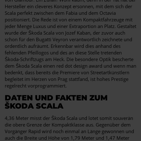
Hersteller ein cleveres Konzept ersonnen, mit dem sich der
Scala perfekt zwischen dem Fabia und dem Octavia
positioniert. Die Rede ist von einem Kompaktfahrzeuge mit
jeder Menge Luxus und einer Extraportion an Platz. Gestaltet
wurde der Škoda Scala von Jozef Kaban, der zuvor auch
schon für den Bugatti Veyron verantwortlich zeichnete und
ordentlich aufräumt. Erkennbar wird dies anhand des
fehlenden Pfeillogos und des an diese Stelle tretenden
Škoda-Schriftzugs am Heck. Die besondere Optik bescherte
dem Škoda Scala einen red dot design award und wenn man
bedenkt, dass bereits die Premiere von Streetartkünstlern
begleitet im Herzen von Prag stattfand, ist hohes Prestige
regelrecht vorprogrammiert.
DATEN UND FAKTEN ZUM
ŠKODA SCALA
4,36 Meter misst der Škoda Scala und lotet somit souverän
die obere Grenze der Kompaktklasse aus. Gegenüber dem
Vorgänger Rapid wird noch einmal an Länge gewonnen und
auch die Breite und Höhe von 1,79 Meter und 1,47 Meter