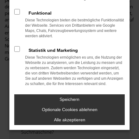
perfekten Fahrzeug für diese Stadt. Einerseits sind Sie dank
der Wendigkeit und der sparsamen und effizienten Motoren
perfekt auf den Stadtverkehr von Hoyerswerda eingerichtet,
Funktional
andererseits ist der Toyota Aygo jedoch auch für Fahrten auf
Diese Technologien bieten die bestmögliche Funktionalität
Autobahn oder Landstraße geeignet. Das vielseitige Modell
der Webseite. Services von Drittanbietern wie Google
Maps, Chats, Fahrzeugbewertungssystem und weitere
erhalten Sie als Kunde aus Hoyerswerda im Autohaus
werden aktiviert.
Schiefelbein. Wir bieten Ihnen den Toyota Aygo sowohl als
Neuwagen als auch als Tageszulassung. Wer noch etwas
Statistik und Marketing
mehr sparen möchte, entscheidet sich für ein
Diese Technologien ermöglichen es uns, die Nutzung der
Gebrauchtfahrzeug oder einen Jahreswagen.
Webseite zu analysieren, um die Leistung zu messen und
zu verbessern. Zudem werden Technologien eingesetzt,
die von dritten Werbetreibenden verwendet werden, um
FEHLER: NETWORK ERROR
Sie auf anderen Webseiten zu verfolgen und um Anzeigen
zu schalten, die für Ihre Interessen relevant sind.
Beim Laden ist ein Fehler aufgetreten.
Hier sind ein paar Tipps, die dir helfen können:
Speichern
Optionale Cookies ablehnen
Überprüfe deine Firewall und deine
Internetverbindung.
Alle akzeptieren
Laden andere Webseiten, zum Beispiel deine
Suchmaschine?