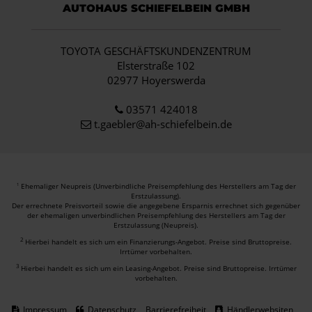
AUTOHAUS SCHIEFELBEIN GMBH
TOYOTA GESCHÄFTSKUNDENZENTRUM
Elsterstraße 102
02977 Hoyerswerda
03571 424018
t.gaebler@ah-schiefelbein.de
Ehemaliger Neupreis (Unverbindliche Preisempfehlung des Herstellers am Tag der
1
Erstzulassung).
Der errechnete Preisvorteil sowie die angegebene Ersparnis errechnet sich gegenüber
der ehemaligen unverbindlichen Preisempfehlung des Herstellers am Tag der
Erstzulassung (Neupreis).
2
Hierbei handelt es sich um ein Finanzierungs-Angebot. Preise sind Bruttopreise.
Irrtümer vorbehalten.
3
Hierbei handelt es sich um ein Leasing-Angebot. Preise sind Bruttopreise. Irrtümer
vorbehalten.
Impressum
Datenschutz
Barrierefreiheit
Händlerwebsiten