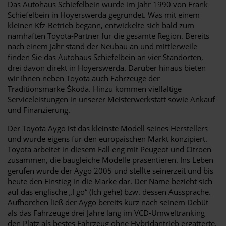
Das Autohaus Schiefelbein wurde im Jahr 1990 von Frank
Schiefelbein in Hoyerswerda gegründet. Was mit einem
kleinen Kfz-Betrieb begann, entwickelte sich bald zum
namhaften Toyota-Partner für die gesamte Region. Bereits
nach einem Jahr stand der Neubau an und mittlerweile
finden Sie das Autohaus Schiefelbein an vier Standorten,
drei davon direkt in Hoyerswerda. Darüber hinaus bieten
wir Ihnen neben Toyota auch Fahrzeuge der
Traditionsmarke Škoda. Hinzu kommen vielfältige
Serviceleistungen in unserer Meisterwerkstatt sowie Ankauf
und Finanzierung.
Der Toyota Aygo ist das kleinste Modell seines Herstellers
und wurde eigens für den europäischen Markt konzipiert.
Toyota arbeitet in diesem Fall eng mit Peugeot und Citroen
zusammen, die baugleiche Modelle präsentieren. Ins Leben
gerufen wurde der Aygo 2005 und stellte seinerzeit und bis
heute den Einstieg in die Marke dar. Der Name bezieht sich
auf das englische „I go“ (Ich gehe) bzw. dessen Aussprache.
Aufhorchen ließ der Aygo bereits kurz nach seinem Debüt
als das Fahrzeuge drei Jahre lang im VCD-Umweltranking
den Platz als bestes Fahrzeug ohne Hybridantrieb ergatterte.