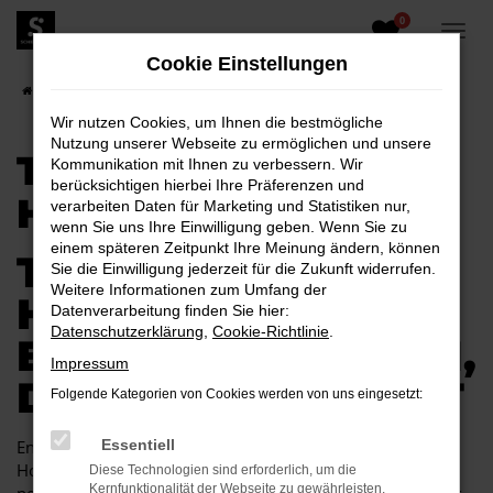
0
Zum
Hauptinhalt
Cookie Einstellungen
springen
Startseite
Hoyerswerda
Toyota
Toyota Aygo für Hoyerswerda
Wir nutzen Cookies, um Ihnen die bestmögliche
Nutzung unserer Webseite zu ermöglichen und unsere
TOYOTA AYGO FÜR
Kommunikation mit Ihnen zu verbessern. Wir
berücksichtigen hierbei Ihre Präferenzen und
HOYERSWERDA
verarbeiten Daten für Marketing und Statistiken nur,
wenn Sie uns Ihre Einwilligung geben. Wenn Sie zu
einem späteren Zeitpunkt Ihre Meinung ändern, können
TOYOTA AYGO FÜR
Sie die Einwilligung jederzeit für die Zukunft widerrufen.
Weitere Informationen zum Umfang der
HOYERSWERDA
Datenverarbeitung finden Sie hier:
Datenschutzerklärung
,
Cookie-Richtlinie
.
EINE KOMBINATION,
Impressum
DIE EINFACH PASST
Folgende Kategorien von Cookies werden von uns eingesetzt:
Endlich angekommen: mit einem Toyota Aygo in
Essentiell
Hoyerswerda machen Sie alles richtig und sitzen im
Diese Technologien sind erforderlich, um die
Kernfunktionalität der Webseite zu gewährleisten.