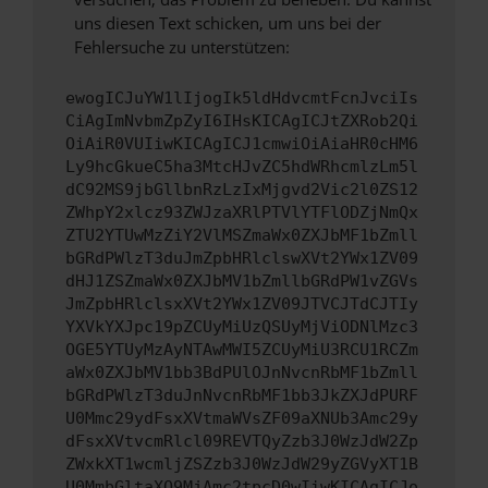
uns diesen Text schicken, um uns bei der
Fehlersuche zu unterstützen:
ewogICJuYW1lIjogIk5ldHdvcmtFcnJvciIs
CiAgImNvbmZpZyI6IHsKICAgICJtZXRob2Qi
OiAiR0VUIiwKICAgICJ1cmwiOiAiaHR0cHM6
Ly9hcGkueC5ha3MtcHJvZC5hdWRhcmlzLm5l
dC92MS9jbGllbnRzLzIxMjgvd2Vic2l0ZS12
ZWhpY2xlcz93ZWJzaXRlPTVlYTFlODZjNmQx
ZTU2YTUwMzZiY2VlMSZmaWx0ZXJbMF1bZmll
bGRdPWlzT3duJmZpbHRlclswXVt2YWx1ZV09
dHJ1ZSZmaWx0ZXJbMV1bZmllbGRdPW1vZGVs
JmZpbHRlclsxXVt2YWx1ZV09JTVCJTdCJTIy
YXVkYXJpc19pZCUyMiUzQSUyMjViODNlMzc3
OGE5YTUyMzAyNTAwMWI5ZCUyMiU3RCU1RCZm
aWx0ZXJbMV1bb3BdPUlOJnNvcnRbMF1bZmll
bGRdPWlzT3duJnNvcnRbMF1bb3JkZXJdPURF
U0Mmc29ydFsxXVtmaWVsZF09aXNUb3Amc29y
dFsxXVtvcmRlcl09REVTQyZzb3J0WzJdW2Zp
ZWxkXT1wcmljZSZzb3J0WzJdW29yZGVyXT1B
U0MmbGltaXQ9MjAmc2tpcD0wIiwKICAgICJo