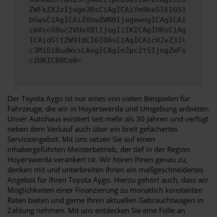
ZWFkZXJzIjoge30sCiAgICAiYm9keSI6IG51
bGwsCiAgICAiZXhwZWN0IjogewogICAgICAi
cmVzcG9uc2VUeXBlIjogIiIKICAgIH0sCiAg
ICAidGltZW91dCI6IDAsCiAgICAicHJvZ3Jl
c3MiOiBudWxsLAogICAgInJpc2t5IjogZmFs
c2UKICB9Cn0=
Der Toyota Aygo ist nur eines von vielen Beispielen für
Fahrzeuge, die wir in Hoyerswerda und Umgebung anbieten.
Unser Autohaus existiert seit mehr als 30 Jahren und verfügt
neben dem Verkauf auch über ein breit gefächertes
Serviceangebot. Mit uns setzen Sie auf einen
inhabergeführten Meisterbetrieb, der tief in der Region
Hoyerswerda verankert ist. Wir hören Ihnen genau zu,
denken mit und unterbreiten Ihnen ein maßgeschneidertes
Angebot für Ihren Toyota Aygo. Hierzu gehört auch, dass wir
Möglichkeiten einer Finanzierung zu monatlich konstanten
Raten bieten und gerne Ihren aktuellen Gebrauchtwagen in
Zahlung nehmen. Mit uns entdecken Sie eine Fülle an