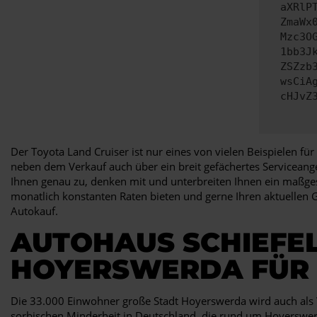
aXRlP
ZmaWx
Mzc3O
1bb3J
ZSZzb
wsCiA
cHJvZ
Der Toyota Land Cruiser ist nur eines von vielen Beispielen f
neben dem Verkauf auch über ein breit gefächertes Serviceangeb
Ihnen genau zu, denken mit und unterbreiten Ihnen ein maßges
monatlich konstanten Raten bieten und gerne Ihren aktuellen
Autokauf.
AUTOHAUS SCHIEFEL
HOYERSWERDA FÜR
Die 33.000 Einwohner große Stadt Hoyerswerda wird auch als 
sorbischen Minderheit in Deutschland, die rund um Hoyerswerda