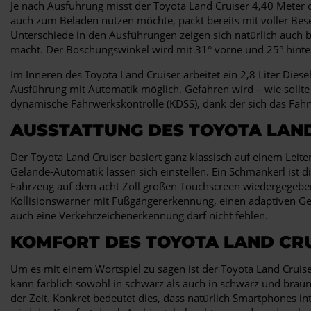
Je nach Ausführung misst der Toyota Land Cruiser 4,40 Meter o
auch zum Beladen nutzen möchte, packt bereits mit voller Bese
Unterschiede in den Ausführungen zeigen sich natürlich auch 
macht. Der Böschungswinkel wird mit 31° vorne und 25° hinten
Im Inneren des Toyota Land Cruiser arbeitet ein 2,8 Liter Die
Ausführung mit Automatik möglich. Gefahren wird – wie sollte 
dynamische Fahrwerkskontrolle (KDSS), dank der sich das Fa
AUSSTATTUNG DES TOYOTA LAN
Der Toyota Land Cruiser basiert ganz klassisch auf einem Leit
Gelände-Automatik lassen sich einstellen. Ein Schmankerl ist
Fahrzeug auf dem acht Zoll großen Touchscreen wiedergegeben. 
Kollisionswarner mit Fußgängererkennung, einen adaptiven Ges
auch eine Verkehrzeichenerkennung darf nicht fehlen.
KOMFORT DES TOYOTA LAND CR
Um es mit einem Wortspiel zu sagen ist der Toyota Land Cruise
kann farblich sowohl in schwarz als auch in schwarz und braun 
der Zeit. Konkret bedeutet dies, dass natürlich Smartphones 