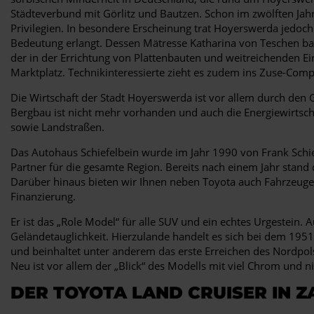
Städteverbund mit Görlitz und Bautzen. Schon im zwölften Ja
Privilegien. In besondere Erscheinung trat Hoyerswerda jedoch 
Bedeutung erlangt. Dessen Mätresse Katharina von Teschen ba
der in der Errichtung von Plattenbauten und weitreichenden E
Marktplatz. Technikinteressierte zieht es zudem ins Zuse-Co
Die Wirtschaft der Stadt Hoyerswerda ist vor allem durch den
Bergbau ist nicht mehr vorhanden und auch die Energiewirtsch
sowie Landstraßen.
Das Autohaus Schiefelbein wurde im Jahr 1990 von Frank Schie
Partner für die gesamte Region. Bereits nach einem Jahr stand
Darüber hinaus bieten wir Ihnen neben Toyota auch Fahrzeuge 
Finanzierung.
Er ist das „Role Model“ für alle SUV und ein echtes Urgestein.
Geländetauglichkeit. Hierzulande handelt es sich bei dem 1951
und beinhaltet unter anderem das erste Erreichen des Nordpols 
Neu ist vor allem der „Blick“ des Modells mit viel Chrom und n
DER TOYOTA LAND CRUISER IN 