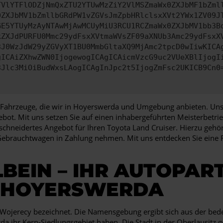
TVlYTFlODZjNmQxZTU2YTUwMzZiY2VlMSZmaWx0ZXJbMF1bZml
0ZXJbMV1bZmllbGRdPW1vZGVsJmZpbHRlclsxXVt2YWx1ZV09J
GE5YTUyMzAyNTAwMjAwMCUyMiU3RCU1RCZmaWx0ZXJbMV1bb3B
kZXJdPURFU0Mmc29ydFsxXVtmaWVsZF09aXNUb3Amc29ydFsxX
3J0WzJdW29yZGVyXT1BU0MmbGltaXQ9MjAmc2tpcD0wIiwKICA
gICAiZXhwZWN0IjogewogICAgICAicmVzcG9uc2VUeXBlIjogI
3Jlc3MiOiBudWxsLAogICAgInJpc2t5IjogZmFsc2UKICB9Cn0
ür Fahrzeuge, die wir in Hoyerswerda und Umgebung anbieten. Unse
ot. Mit uns setzen Sie auf einen inhabergeführten Meisterbetrieb
chneidertes Angebot für Ihren Toyota Land Cruiser. Hierzu gehört
 Gebrauchtwagen in Zahlung nehmen. Mit uns entdecken Sie eine 
BEIN – IHR AUTOPAR
 HOYERSWERDA
Wojerecy bezeichnet. Die Namensgebung ergibt sich aus der bed
 ihr Kern-Siedlungsgebiet haben. Die Stadt in der Oberlausitz g