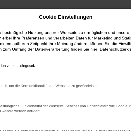
Cookie Einstellungen
ie bestmögliche Nutzung unserer Webseite zu ermöglichen und unsere
hierbei Ihre Präferenzen und verarbeiten Daten für Marketing und Stati
ER FÜR HOYERSWERDA
einem späteren Zeitpunkt Ihre Meinung ändern, können Sie die Einwillig
en zum Umfang der Datenverarbeitung finden Sie hier:
Datenschutzerkl
SER FÜR HOYERSWERD
en von uns eingesetzt:
EINFACH PASST
rda machen Sie alles richtig und sitzen im perfekten Fahrzeug f
rlich, um die Kernfunktionalität der Webseite zu gewährleisten.
rkehr von Hoyerswerda eingerichtet, andererseits ist der Toyota
Kunde aus Hoyerswerda im Autohaus Schiefelbein. Wir bieten Ihne
det sich für ein Gebrauchtfahrzeug oder einen Jahreswagen.
estmögliche Funktionalität der Webseite. Services von Drittanbietern wie Google 
eitere werden aktiviert.
ER: NETWORK ERROR