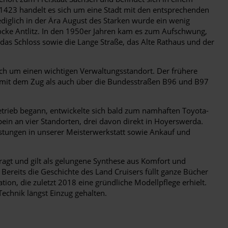
1423 handelt es sich um eine Stadt mit den entsprechenden
ediglich in der Ära August des Starken wurde ein wenig
cke Antlitz. In den 1950er Jahren kam es zum Aufschwung,
as Schloss sowie die Lange Straße, das Alte Rathaus und der
ich um einen wichtigen Verwaltungsstandort. Der frühere
l mit dem Zug als auch über die Bundesstraßen B96 und B97
trieb begann, entwickelte sich bald zum namhaften Toyota-
bein an vier Standorten, drei davon direkt in Hoyerswerda.
stungen in unserer Meisterwerkstatt sowie Ankauf und
fragt und gilt als gelungene Synthese aus Komfort und
Bereits die Geschichte des Land Cruisers füllt ganze Bücher
ion, die zuletzt 2018 eine gründliche Modellpflege erhielt.
Technik längst Einzug gehalten.