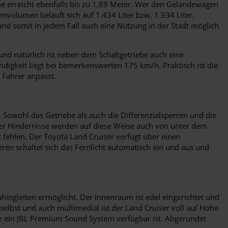
he erreicht ebenfalls bis zu 1,89 Meter. Wer den Geländewagen
volumen beläuft sich auf 1.434 Liter bzw. 1.934 Liter.
nd somit in jedem Fall auch eine Nutzung in der Stadt möglich
nd natürlich ist neben dem Schaltgetriebe auch eine
digkeit liegt bei bemerkenswerten 175 km/h. Praktisch ist die
Fahrer anpasst.
 Sowohl das Getriebe als auch die Differenzialsperren und die
ger Hindernisse werden auf diese Weise auch von unter dem
 fehlen. Der Toyota Land Cruiser verfügt über einen
en schaltet sich das Fernlicht automatisch ein und aus und
ingleiten ermöglicht. Der Innenraum ist edel eingerichtet und
selbst und auch multimedial ist der Land Cruiser voll auf Höhe
ch ein JBL Premium Sound System verfügbar ist. Abgerundet