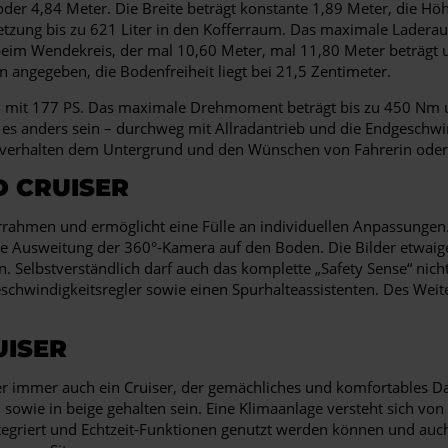
der 4,84 Meter. Die Breite beträgt konstante 1,89 Meter, die Hö
tzung bis zu 621 Liter in den Kofferraum. Das maximale Laderaum
beim Wendekreis, der mal 10,60 Meter, mal 11,80 Meter beträgt u
 angegeben, die Bodenfreiheit liegt bei 21,5 Zentimeter.
sel mit 177 PS. Das maximale Drehmoment beträgt bis zu 450 Nm u
es anders sein – durchweg mit Allradantrieb und die Endgeschwin
hrverhalten dem Untergrund und den Wünschen von Fahrerin oder 
D CRUISER
errahmen und ermöglicht eine Fülle an individuellen Anpassungen.
 die Ausweitung der 360°-Kamera auf den Boden. Die Bilder etwai
Selbstverständlich darf auch das komplette „Safety Sense“ nicht
chwindigkeitsregler sowie einen Spurhalteassistenten. Des Weiter
UISER
r immer auch ein Cruiser, der gemächliches und komfortables Dah
sowie in beige gehalten sein. Eine Klimaanlage versteht sich von 
integriert und Echtzeit-Funktionen genutzt werden können und au