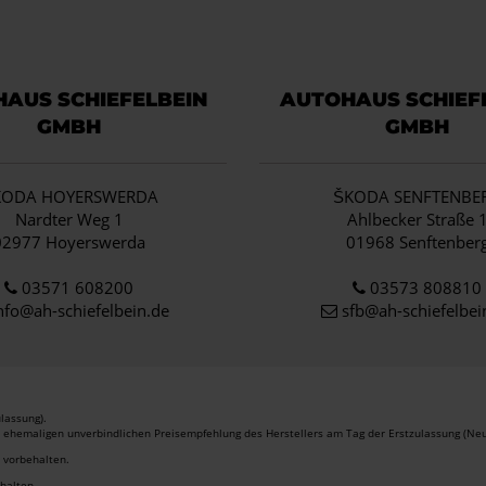
AUS SCHIEFELBEIN
AUTOHAUS SCHIEF
GMBH
GMBH
KODA HOYERSWERDA
ŠKODA SENFTENBE
Nardter Weg 1
Ahlbecker Straße 
02977 Hoyerswerda
01968 Senftenber
03571 608200
03573 808810
nfo
@ah-schiefelbein.de
sfb@ah-schiefelbei
lassung).
r ehemaligen unverbindlichen Preisempfehlung des Herstellers am Tag der Erstzulassung (Neu
r vorbehalten.
ehalten.