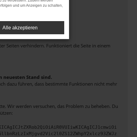
nd zu verbessern. Zudem werden
rfolgen und um Anzeigen zu schalten,
Alle akzeptieren
Seiten verhindern. Funktioniert die Seite in einem
m neuesten Stand sind.
 auch dazu führen, dass bestimmte Funktionen nicht mehr
bitte. Wir werden versuchen, das Problem zu beheben. Du
ützen:
KICAgICJtZXRob2QiOiAiR0VUIiwKICAgICJ1cmwiOi
GllbnRzLzIxMjgvd2Vic2l0ZS12ZWhpY2xlcz93ZWJz