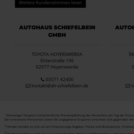
Weitere Kundenstimmen lesen
AUTOHAUS SCHIEFELBEIN
AUTOH
GMBH
TOYOTA HOYERSWERDA
Š
Elsterstraße 106
02977 Hoyerswerda
03571 42400
kontakt@ah-schiefelbein.de
i
Ehemaliger Neupreis (Unverbindliche Preisempfehlung des Herstellers am Tag der Erstzu
1
Der errechnete Preisvorteil sowie die angegebene Ersparnis errechnet sich gegenüber de
2
Hierbei handelt es sich um ein Finanzierungs-Angebot. Preise sind Bruttopreise. Irrtüme
3
Hierbei handelt es sich um ein Leasing-Angebot. Preise sind Bruttopreise. Irrtümer vorb