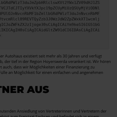
lbGRdPWlzT3duJmZpbHRlclswXVt2YWx1ZV09dHJ1ZS
TVCJTdCJTIyYXVkYXJpc19pZCUyMiUzQSUyMjViODNl
dPUlOJnNvcnRbMF1bZmllbGRdPWlzT3duJnNvcnRbMF
VtvcmRlcl09REVTQyZzb3J0WzJdW2ZpZWxkXT1wcmlj
gICJoZWFkZXJzIjoge30sCiAgICAiYm9keSI6IG51bG
iIKICAgIH0sCiAgICAidGltZW91dCI6IDAsCiAgICAi
=
r Autohaus existiert seit mehr als 30 Jahren und verfügt
, der tief in der Region Hoyerswerda verankert ist. Wir hören
 auch, dass wir Möglichkeiten einer Finanzierung zu
Fülle an Möglichkeit für einen einfachen und angenehmen
TNER AUS
eutenden Ansiedlung von Vertreterinnen und Vertretern der
ehört zum Freistaat Sachsen und befindet sich in einem