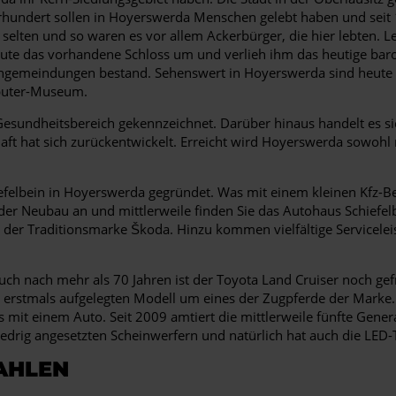
hrhundert sollen in Hoyerswerda Menschen gelebt haben und seit 
selten und so waren es vor allem Ackerbürger, die hier lebten. L
ute das vorhandene Schloss um und verlieh ihm das heutige baro
ingemeindungen bestand. Sehenswert in Hoyerswerda sind heute d
mputer-Museum.
 Gesundheitsbereich gekennzeichnet. Darüber hinaus handelt es s
aft hat sich zurückentwickelt. Erreicht wird Hoyerswerda sowoh
felbein in Hoyerswerda gegründet. Was mit einem kleinen Kfz-Be
 der Neubau an und mittlerweile finden Sie das Autohaus Schiefel
der Traditionsmarke Škoda. Hinzu kommen vielfältige Servicelei
 Auch nach mehr als 70 Jahren ist der Toyota Land Cruiser noch ge
 erstmals aufgelegten Modell um eines der Zugpferde der Marke. 
mit einem Auto. Seit 2009 amtiert die mittlerweile fünfte Generat
iedrig angesetzten Scheinwerfern und natürlich hat auch die LED-
ZAHLEN